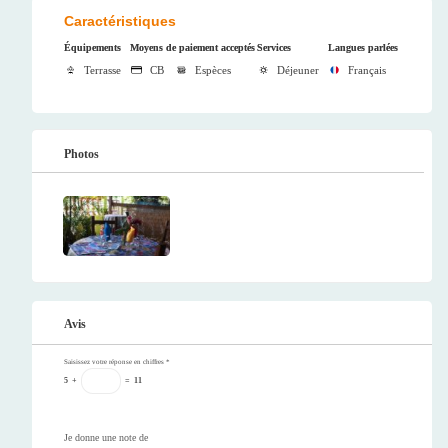
Caractéristiques
Équipements
Moyens de paiement acceptés
Services
Langues parlées
Terrasse
CB
Espèces
Déjeuner
Français
Photos
Avis
Saisissez votre réponse en chiffres
*
5
+
=
11