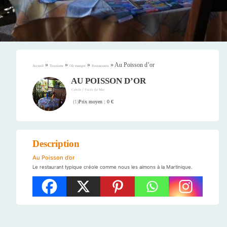
»
»
»
»
Au Poisson d’or
Accueil
Tourisme
Où manger
Restaurants
AU POISSON D’OR
/
Créole
Fruits de Mer
Prix moyen : 0 €
(
1
)
Description
Au Poisson d’or
Le restaurant typique créole comme nous les aimons à la Martinique.