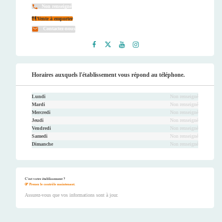
Non renseigné
Vente à emporter
Contactez-nous
Faceb
Twitt
Youtu
Instag
ook
er
be
ram
Horaires auxquels l'établissement vous répond au téléphone.
Lundi
Non renseigné
Mardi
Non renseigné
Mercredi
Non renseigné
Jeudi
Non renseigné
Vendredi
Non renseigné
Samedi
Non renseigné
Dimanche
Non renseigné
C'est votre établissement ?
Prenez le contrôle maintenant.
Assurez-vous que vos informations sont à jour.