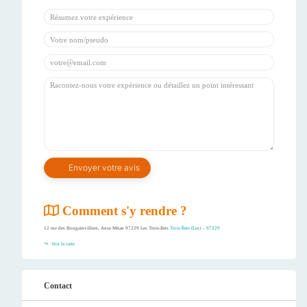
Comment s'y rendre ?
12 rue des Bougainvilliers, Anse Mitan 97229 Les Trois-Ilets
Trois-Îlets (Les) – 97229
Voir la carte
Contact