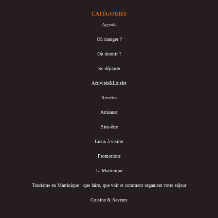
CATÉGORIES
Agenda
Où manger ?
Où dormir ?
Se déplacer
Activités&Loisirs
Recettes
Artisanat
Bien-être
Lieux à visiter
Promotions
La Martinique
Tourisme en Martinique : que faire, que voir et comment organiser votre séjour
Cuisine & Saveurs