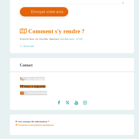
Comment s'y rendre ?
Pointe du Bout, Les Trois-Îlets, Martinique
Trois-Îlets (Les) – 97229
Voir la carte
Contact
Non renseigné
Vente à emporter
Contactez-nous
Faceb
Twitt
Youtu
Instag
ook
er
be
ram
Il vous manque des informations ?
Contactez le propriétaire maintenant.