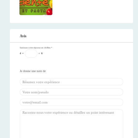
Avis
Saisissez votre réponse en chiffres
*
4
+
=
6