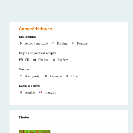
Caractéristiques
Équipements
Accès handicapé
Parking
Terrasse
Moyens de paiement acceptés
CB
Chèque
Espèces
Services
À emporter
Déjeuner
Dîner
Langues parlées
Anglais
Français
Photos