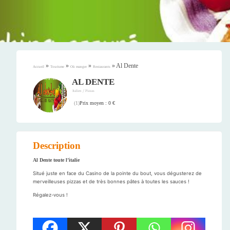
»
»
»
»
Al Dente
Accueil
Tourisme
Où manger
Restaurants
AL DENTE
/
Italien
Pizzas
Prix moyen : 0 €
(
1
)
Description
Al Dente toute l’italie
Situé juste en face du Casino de la pointe du bout, vous dégusterez de
merveilleuses pizzas et de très bonnes pâtes à toutes les sauces !
Régalez-vous !