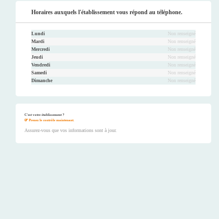
Horaires auxquels l'établissement vous répond au téléphone.
Lundi
Non renseigné
Mardi
Non renseigné
Mercredi
Non renseigné
Jeudi
Non renseigné
Vendredi
Non renseigné
Samedi
Non renseigné
Dimanche
Non renseigné
C'est votre établissement ?
Prenez le contrôle maintenant.
Assurez-vous que vos informations sont à jour.