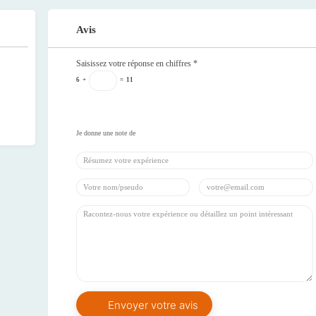
Avis
Saisissez votre réponse en chiffres
*
6
+
=
11