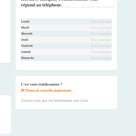
répond au téléphone.
Non renseigné
Lundi
Non renseigné
Mardi
Non renseigné
Mercredi
Non renseigné
Jeudi
Non renseigné
Vendredi
Non renseigné
Samedi
Non renseigné
Dimanche
C'est votre établissement ?
Prenez le contrôle maintenant.
Assurez-vous que vos informations sont à jour.