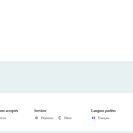
nt acceptés
Services
Langues parlées
èces
Déjeuner
Dîner
Français