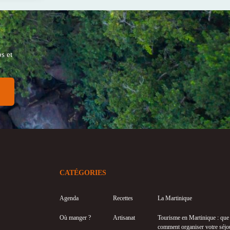
s et
CATÉGORIES
Agenda
Recettes
La Martinique
Où manger ?
Artisanat
Tourisme en Martinique : que f
comment organiser votre séjo