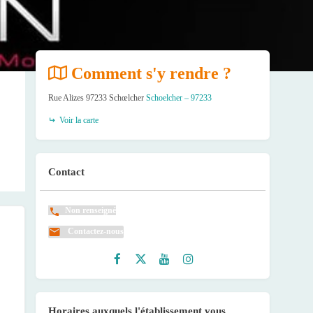
Comment s'y rendre ?
Rue Alizes 97233 Schœlcher
Schoelcher – 97233
Voir la carte
Contact
Non renseigné
Contactez-nous
Faceb
Twitte
Youtu
Instag
ook
r
be
ram
Horaires auxquels l'établissement vous