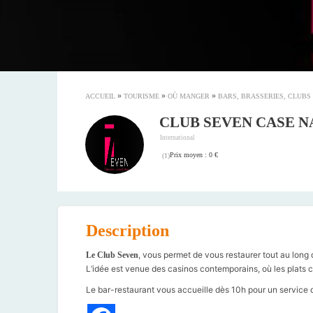
»
»
»
ACCUEIL
TOURISME
OÙ MANGER
BARS, BRASSERIES, CLUBS
CLUB SEVEN CASE N
International
Prix moyen : 0 €
(
1
)
Description
, vous permet de vous restaurer tout au long
Le Club Seven
L’idée est venue des casinos contemporains, où les plats 
Le bar-restaurant vous accueille dès 10h pour un service 