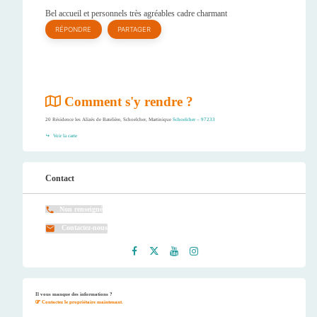
Bel accueil et personnels très agréables cadre charmant
RÉPONDRE
PARTAGER
Comment s'y rendre ?
20 Résidence les Alizés de Batelière, Schoelcher, Martinique
Schoelcher – 97233
Voir la carte
Contact
Non renseigné
Contactez-nous
Faceb
Twitt
Youtu
Instag
ook
er
be
ram
Il vous manque des informations ?
Contactez le propriétaire maintenant.