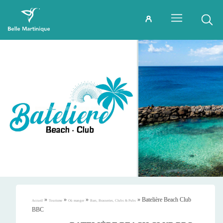
»
»
»
»
Batelière Beach Club
Accueil
Tourisme
Où manger
Bars, Brasseries, Clubs & Pubs
BBC