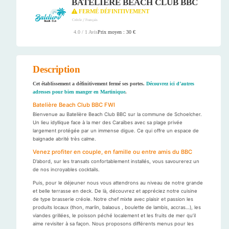
BATELIÈRE BEACH CLUB BBC
FERMÉ DÉFINITIVEMENT
/
Créole
Français
Prix moyen : 30 €
4.0 / 1 Avis
Description
Cet établissement a définitivement fermé ses portes.
Découvrez ici d’autres
adresses pour bien manger en Martinique
.
Batelière Beach Club BBC FWI
Bienvenue au Batelière Beach Club BBC sur la commune de Schoelcher.
Un lieu idyllique face à la mer des Caraïbes avec sa plage privée
largement protégée par un immense digue. Ce qui offre un espace de
baignade abrité très calme.
Venez profiter en couple, en famille ou entre amis du BBC
D’abord, sur les transats confortablement installés, vous savourerez un
de nos incroyables cocktails.
Puis, pour le déjeuner nous vous attendrons au niveau de notre grande
et belle terrasse en deck. De là, découvrez et appréciez notre cuisine
de type brasserie créole. Notre chef mixte avec plaisir et passion les
produits locaux (thon, marlin, balaous , boulette de lambis, accras…), les
viandes grillées, le poisson péché localement et les fruits de mer qu’il
aime revisiter à sa façon. Nous proposons différents menus pour les