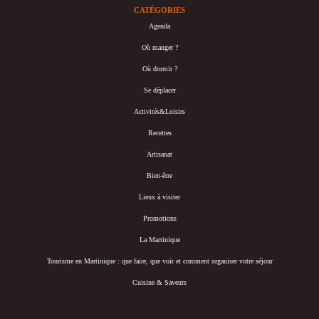
CATÉGORIES
Agenda
Où manger ?
Où dormir ?
Se déplacer
Activités&Loisirs
Recettes
Artisanat
Bien-être
Lieux à visiter
Promotions
La Martinique
Tourisme en Martinique : que faire, que voir et comment organiser votre séjour
Cuisine & Saveurs