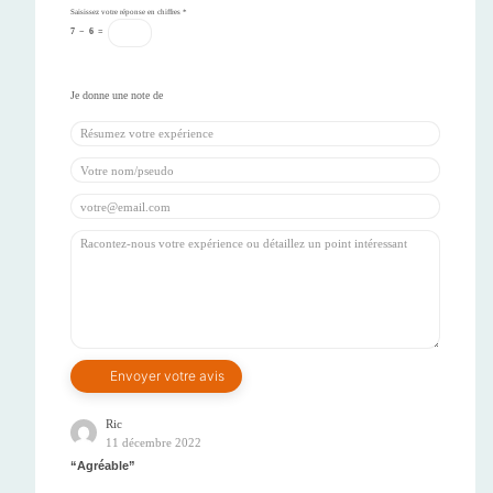
Saisissez votre réponse en chiffres
*
7
−
6
=
Ric
11 décembre 2022
Agréable