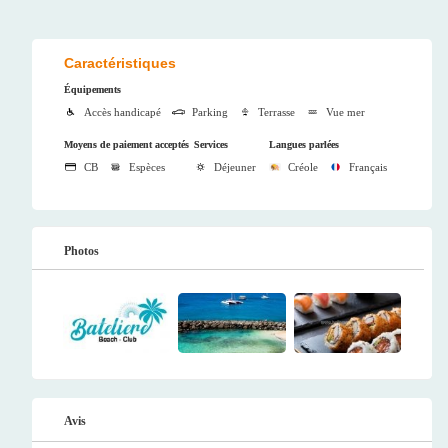
Caractéristiques
Équipements
Accès handicapé
Parking
Terrasse
Vue mer
Moyens de paiement acceptés
Services
Langues parlées
CB
Espèces
Déjeuner
Créole
Français
Photos
Avis