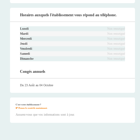
Horaires auxquels l'établissement vous répond au téléphone.
Lundi
Non renseigné
Mardi
Non renseigné
Mercredi
Non renseigné
Jeudi
Non renseigné
Vendredi
Non renseigné
Samedi
Non renseigné
Dimanche
Non renseigné
Congés annuels
Du 23 Août au 04 Octobre
C'est votre établissement ?
Prenez le contrôle maintenant.
Assurez-vous que vos informations sont à jour.