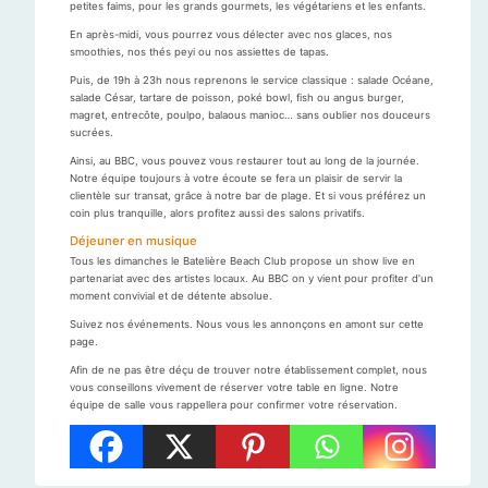
petites faims, pour les grands gourmets, les végétariens et les enfants.
En après-midi, vous pourrez vous délecter avec nos glaces, nos
smoothies, nos thés peyi ou nos assiettes de tapas.
Puis, de 19h à 23h nous reprenons le service classique : salade Océane,
salade César, tartare de poisson, poké bowl, fish ou angus burger,
magret, entrecôte, poulpo, balaous manioc… sans oublier nos douceurs
sucrées.
Ainsi, au BBC, vous pouvez vous restaurer tout au long de la journée.
Notre équipe toujours à votre écoute se fera un plaisir de servir la
clientèle sur transat, grâce à notre bar de plage. Et si vous préférez un
coin plus tranquille, alors profitez aussi des salons privatifs.
Déjeuner en musique
Tous les dimanches le Batelière Beach Club propose un show live en
partenariat avec des artistes locaux. Au BBC on y vient pour profiter d’un
moment convivial et de détente absolue.
Suivez nos événements. Nous vous les annonçons en amont sur cette
page.
Afin de ne pas être déçu de trouver notre établissement complet, nous
vous conseillons vivement de réserver votre table en ligne. Notre
équipe de salle vous rappellera pour confirmer votre réservation.