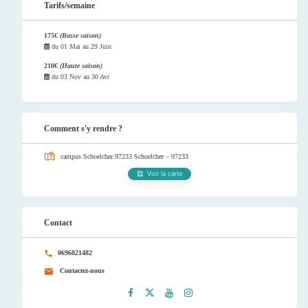
Tarifs/semaine
175€
(Basse saison)
du
01 Mai
au
29 Juin
210€
(Haute saison)
du
03 Nov
au
30 Avr
Comment s'y rendre ?
campus Schoelcher 97233
Schoelcher – 97233
Voir la carte
Contact
0696021482
Contactez-nous