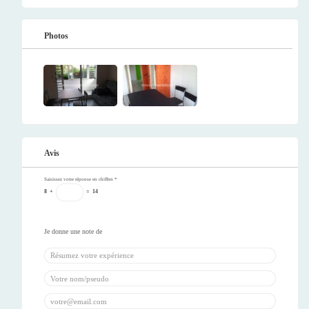
Photos
Avis
Saisissez votre réponse en chiffres
*
8
+
=
14