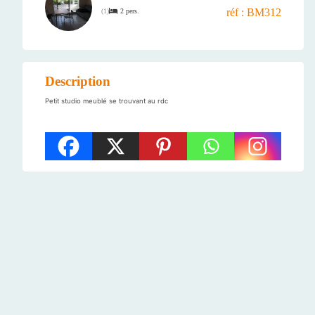
réf : BM312
2 pers.
(
1
)
Description
Petit studio meublé se trouvant au rdc