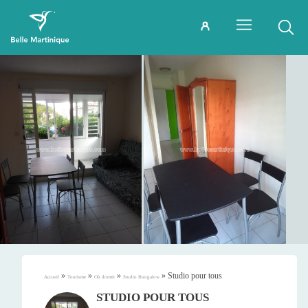
»
»
»
»
Studio pour tous
Accueil
Tourisme
Où dormir
Studio Bungalow
STUDIO POUR TOUS