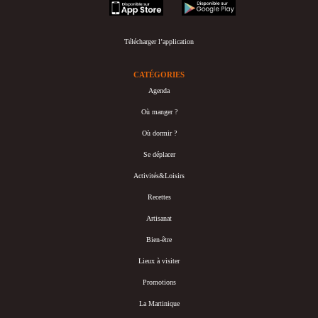
appstore
googleplay
Télécharger l’application
CATÉGORIES
Agenda
Où manger ?
Où dormir ?
Se déplacer
Activités&Loisirs
Recettes
Artisanat
Bien-être
Lieux à visiter
Promotions
La Martinique