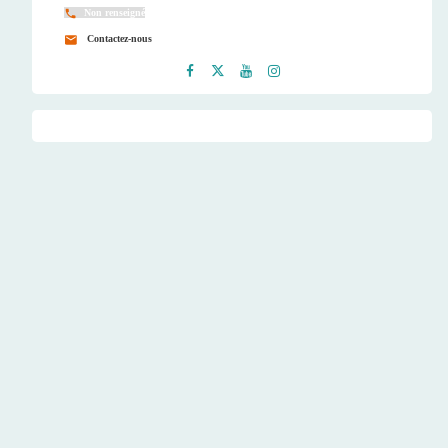
Non renseigné
Contactez-nous
Faceb
Twitt
Youtu
Instag
ook
er
be
ram