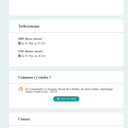
Tarifs/semaine
800€
(Basse saison)
du
01 Mai
au
31 Oct
870€
(Haute saison)
du
01 Nov
au
30 Avr
Comment s'y rendre ?
10 Lotissement La Sucrerie, Route du Calvaire, les anses d'arlet, martinique
Anses-d’Arlet (Les) – 97217
Voir la carte
Contact