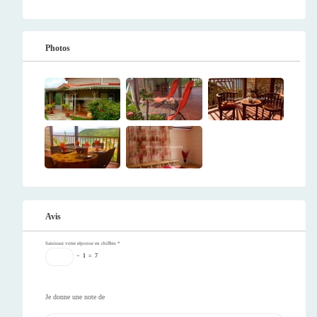
Photos
Avis
Saisissez votre réponse en chiffres
*
−
1
=
7