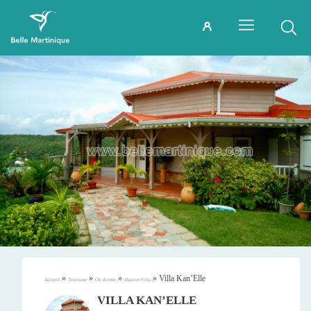
»
»
»
»
Villa Kan’Elle
Accueil
Tourisme
Où dormir
Maison/Villa
VILLA KAN’ELLE