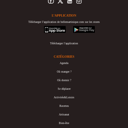
L’APPLICATION
Télécharger l’application de bellemartinique.com sur les stores
appstore
googleplay
Télécharger l’application
CATÉGORIES
Agenda
Où manger ?
Où dormir ?
Se déplacer
Activités&Loisirs
Recettes
Artisanat
Bien-être