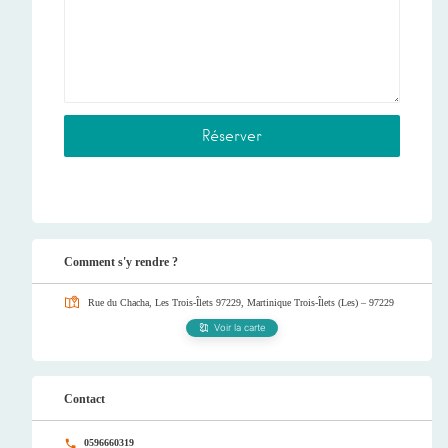
Comment s'y rendre ?
Rue du Chacha, Les Trois-Îlets 97229, Martinique
Trois-Îlets (Les) – 97229
Voir la carte
Contact
0596660319