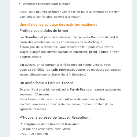
ustensiles basiques pour cuisiner.
Ainsi
, vous pourrez préparer vos repas en toute autonomie et profiter
d’un séjour confortable, comme à la maison.
Une résidence au cœur des activités nautiques
Profitez des plaisirs de la mer
Les
Trois-Îlets
, et plus particulièrement la
Pointe du Bout
, constituent le
cœur des activités nautiques et balnéaires de la Martinique.
À deux pas de la résidence, vous trouverez tout pour vous divertir :
plages
,
plongée sous-marine
,
balades en catamaran
,
jet ski
,
paddle
, et bien
d’autres encore.
Par ailleurs
, en séjournant à la Résidence du Village Créole, vous
pourrez bénéficier de
tarifs préférentiels
auprès de plusieurs partenaires
locaux.
(Renseignements disponibles à la Réception.)
Un accès facile à Fort-de-France
De plus
, il est possible de rejoindre
Fort-de-France
en
navette maritime
en
seulement
20 minutes
.
Cette liaison pratique vous permettra de découvrir la capitale
martiniquaise sans contrainte de circulation, tout en profitant d’une
agréable traversée.
📢Nouvelle adresse de l’accueil Réception :
📍
Réception se situe à Résidences Kaouanne
9-11 rue des Amandiers, Anse Mitan
97229
Les Trois-Îlets