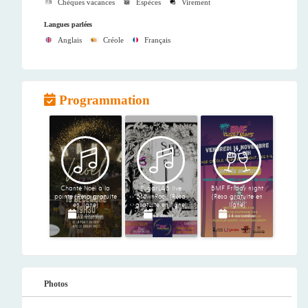
Chèques vacances
Espèces
Virement
Langues parlées
Anglais
Créole
Français
Programmation
Chanté Noel à la
SugarLAB live
BMF Friday night
pointe (Résa gratuite
BrownRock (Résa
(Résa gratuite en
en ligne)
gratuite en ligne)
ligne)
19 décembre
12 décembre
14 novembre
Photos