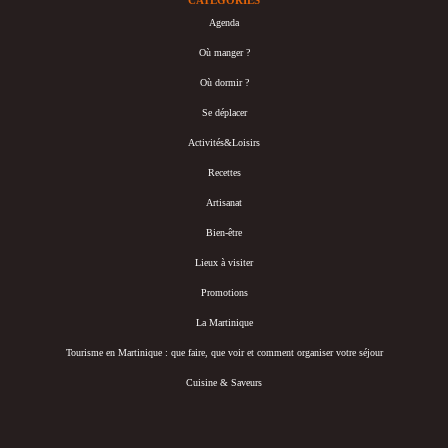
CATÉGORIES
Agenda
Où manger ?
Où dormir ?
Se déplacer
Activités&Loisirs
Recettes
Artisanat
Bien-être
Lieux à visiter
Promotions
La Martinique
Tourisme en Martinique : que faire, que voir et comment organiser votre séjour
Cuisine & Saveurs