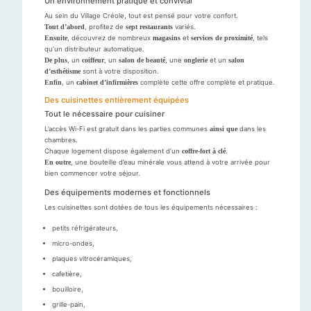
Un environnement pratique et convivial
Au sein du Village Créole, tout est pensé pour votre confort.
Tout d’abord
, profitez de
sept restaurants
variés.
Ensuite
, découvrez de nombreux
magasins
et
services de proximité
, tels
qu’un distributeur automatique.
De plus
, un
coiffeur
, un
salon de beauté
, une
onglerie
et un
salon
d’esthétisme
sont à votre disposition.
Enfin
, un
cabinet d’infirmières
complète cette offre complète et pratique.
Des cuisinettes entièrement équipées
Tout le nécessaire pour cuisiner
L’accès Wi-Fi est gratuit dans les parties communes
ainsi que
dans les
chambres.
Chaque logement dispose également d’un
coffre-fort à clé
.
En outre
, une bouteille d’eau minérale vous attend à votre arrivée pour
bien commencer votre séjour.
Des équipements modernes et fonctionnels
Les cuisinettes sont dotées de tous les équipements nécessaires :
petits réfrigérateurs,
micro-ondes,
plaques vitrocéramiques,
cafetière,
bouilloire,
grille-pain,