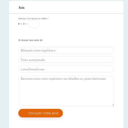
Avis
Saisissez votre réponse en chiffres
*
6
+
3
=