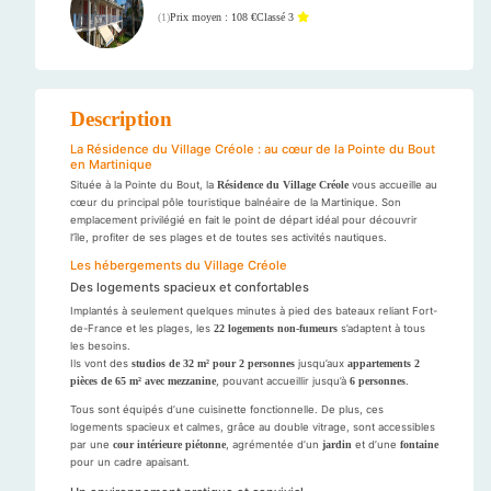
Prix moyen : 108 €
Classé 3
(
1
)
Description
La Résidence du Village Créole : au cœur de la Pointe du Bout
en Martinique
Située à la Pointe du Bout, la
Résidence du Village Créole
vous accueille au
cœur du principal pôle touristique balnéaire de la Martinique. Son
emplacement privilégié en fait le point de départ idéal pour découvrir
l’île, profiter de ses plages et de toutes ses activités nautiques.
Les hébergements du Village Créole
Des logements spacieux et confortables
Implantés à seulement quelques minutes à pied des bateaux reliant Fort-
de-France et les plages, les
22 logements non-fumeurs
s’adaptent à tous
les besoins.
Ils vont des
studios de 32 m² pour 2 personnes
jusqu’aux
appartements 2
pièces de 65 m² avec mezzanine
, pouvant accueillir jusqu’à
6 personnes
.
Tous sont équipés d’une cuisinette fonctionnelle. De plus, ces
logements spacieux et calmes, grâce au double vitrage, sont accessibles
par une
cour intérieure piétonne
, agrémentée d’un
jardin
et d’une
fontaine
pour un cadre apaisant.