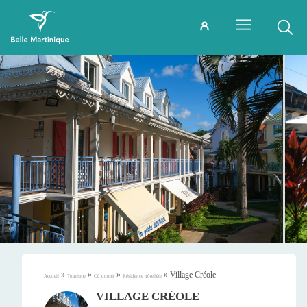
»
»
»
»
Village Créole
Accueil
Tourisme
Où dormir
Résidence hôtelière
VILLAGE CRÉOLE