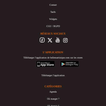
Contact
Tarifs
Widgets
CGU / RGPD
RÉSEAUX SOCIAUX
L’APPLICATION
Télécharger l’application de bellemartinique.com sur les stores
appstore
googleplay
Télécharger l’application
CATÉGORIES
Agenda
Où manger ?
Où dormir ?