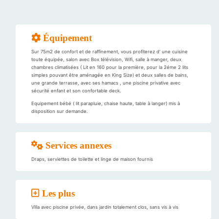
Équipement
Sur 75m2 de confort et de raffinement, vous profiterez d' une cuisine
toute équipée, salon avec Box télévision, Wifi, salle à manger, deux
chambres climatisées ( Lit en 160 pour la première, pour la 2éme 2 lits
simples pouvant être aménagée en King Size) et deux salles de bains,
une grande terrasse, avec ses hamacs , une piscine privative avec
sécurité enfant et son confortable deck.
Equipement bébé ( lit parapluie, chaise haute, table à langer) mis à
disposition sur demande.
Services annexes
Draps, serviettes de toilette et linge de maison fournis
Les plus
Villa avec piscine privée, dans jardin totalement clos, sans vis à vis