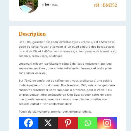
réf : BM352
4 pers.
(
1
)
Description
Le T3 Bougainvillier dans son inimitable style « créole », est à 5mn de la
plage de l’anse Figuier et à moins d’ un quart d’heure des belles plages
du sud de l’île et à 400m des commerces, et tout proche de la marina et
ses bars, restaurants, boutiques.
Logement mitoyen parfaitement séparé de l’autre notamment par une
séparation végétale , une entrée individuelle , terrasse et jardin privé,
sans aucun vis à vis.
Sur 75m2 de confort et de raffinement, vous profiterez d’ une cuisine
toute équipée, d’un salon avec Box télévision, Wifi, salle à manger, deux
chambres climatisées( Lit en 160 pour la première, pour la 2éme 2 lits
simples pouvant être aménagée en King Size) et deux salles de bains,
une grande terrasse, avec ses hamacs , une piscine privative avec
sécurité enfant et son confortable deck.
Punch de bienvenue et premier petit déjeuner offerts.