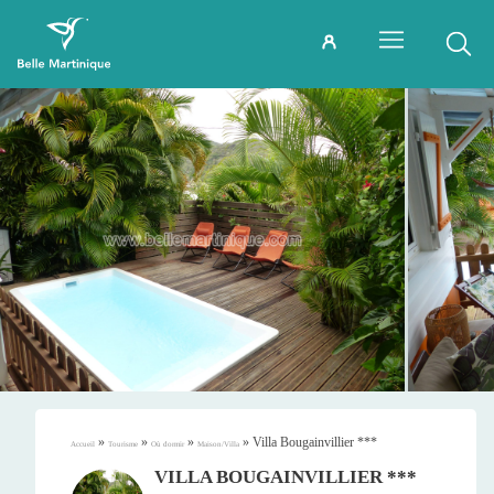
»
»
»
»
Villa Bougainvillier ***
Accueil
Tourisme
Où dormir
Maison/Villa
VILLA BOUGAINVILLIER ***