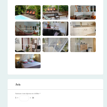
Avis
Saisissez votre réponse en chiffres
*
5
+
=
14