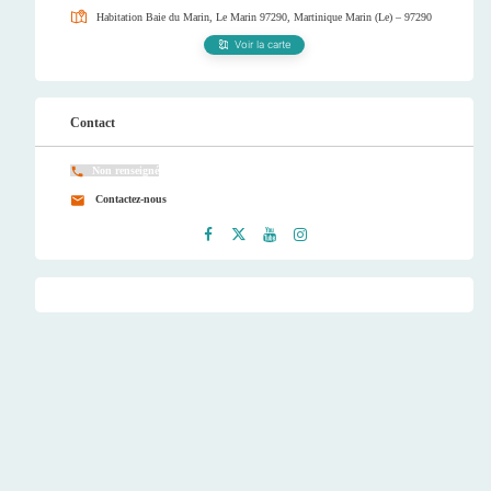
Habitation Baie du Marin, Le Marin 97290, Martinique
Marin (Le) – 97290
Voir la carte
Contact
Non renseigné
Contactez-nous
Faceb
Twitt
Youtu
Instag
ook
er
be
ram