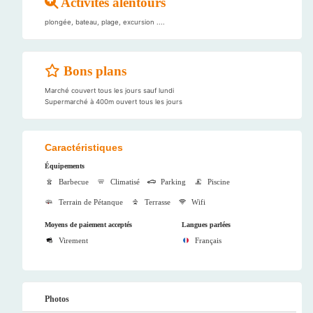
Activités alentours
plongée, bateau, plage, excursion ....
Bons plans
Marché couvert tous les jours sauf lundi
Supermarché à 400m ouvert tous les jours
Caractéristiques
Équipements
Barbecue
Climatisé
Parking
Piscine
Terrain de Pétanque
Terrasse
Wifi
Moyens de paiement acceptés
Langues parlées
Virement
Français
Photos