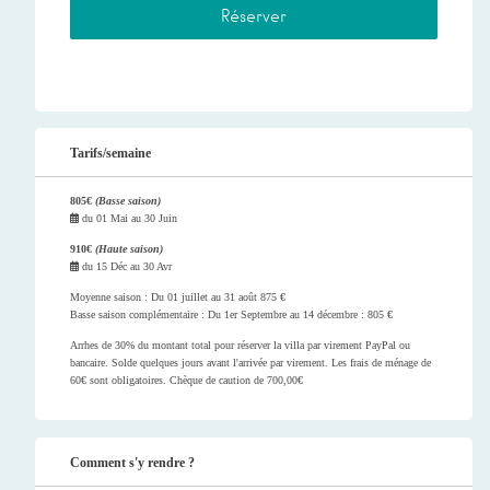
Tarifs/semaine
805€
(Basse saison)
du
01 Mai
au
30 Juin
910€
(Haute saison)
du
15 Déc
au
30 Avr
Moyenne saison : Du 01 juillet au 31 août 875 €
Basse saison complémentaire : Du 1er Septembre au 14 décembre : 805 €
Arrhes de 30% du montant total pour réserver la villa par virement PayPal ou
bancaire. Solde quelques jours avant l'arrivée par virement. Les frais de ménage de
60€ sont obligatoires. Chèque de caution de 700,00€
Comment s'y rendre ?