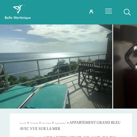
»
»
»
»
APPARTEMENT GRAND BLEU
Accueil
Tourisme
Où dormir
Appartement
AVEC VUE SUR LA MER