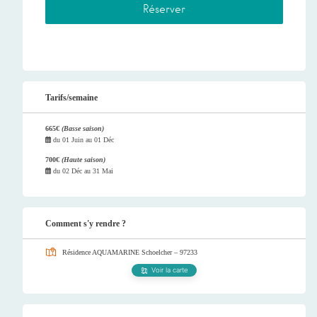
Tarifs/semaine
665€
(Basse saison)
du
01 Juin
au
01 Déc
700€
(Haute saison)
du
02 Déc
au
31 Mai
Comment s'y rendre ?
Résidence AQUAMARINE
Schoelcher – 97233
Voir la carte