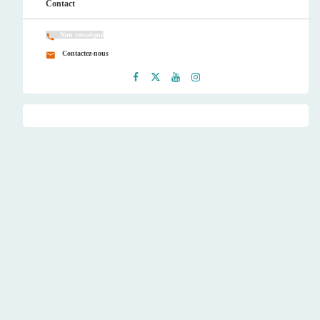
Contact
Non renseigné
Contactez-nous
Faceb
Twitt
Youtu
Instag
ook
er
be
ram