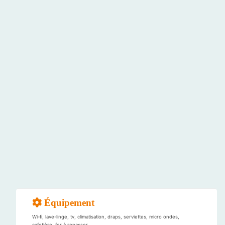
Équipement
Wi-fi, lave-linge, tv, climatisation, draps, serviettes, micro ondes,
cafetière, fer à repasser,