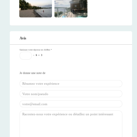
Avis
Saisissez votre réponse en chiffres
*
−
6
=
3