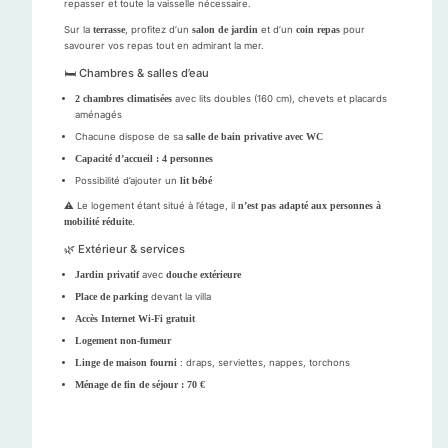
repasser et toute la vaisselle nécessaire.
Sur la
terrasse
, profitez d’un
salon de jardin
et d’un
coin repas
pour
savourer vos repas tout en admirant la mer.
🛏️ Chambres & salles d’eau
2 chambres climatisées
avec lits doubles (160 cm), chevets et placards
aménagés
Chacune dispose de sa
salle de bain privative avec WC
Capacité d’accueil : 4 personnes
Possibilité d’ajouter un
lit bébé
⚠️ Le logement étant situé à l’étage, il
n’est pas adapté aux personnes à
mobilité réduite
.
🌿 Extérieur & services
Jardin privatif
avec
douche extérieure
Place de parking
devant la villa
Accès Internet Wi-Fi gratuit
Logement non-fumeur
Linge de maison fourni
: draps, serviettes, nappes, torchons
Ménage de fin de séjour : 70 €