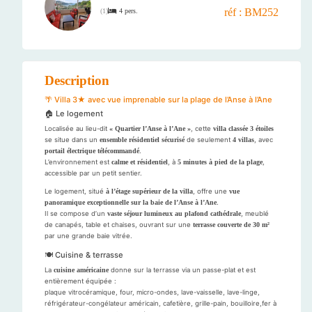
réf : BM252
4 pers.
(
1
)
Description
🌴 Villa 3★ avec vue imprenable sur la plage de l’Anse à l’Ane
🏠 Le logement
Localisée au lieu-dit
« Quartier l’Anse à l’Ane »
, cette
villa classée 3 étoiles
se situe dans un
ensemble résidentiel sécurisé
de seulement
4 villas
, avec
portail électrique télécommandé
.
L’environnement est
calme et résidentiel
, à
5 minutes à pied de la plage
,
accessible par un petit sentier.
Le logement, situé
à l’étage supérieur de la villa
, offre une
vue
panoramique exceptionnelle sur la baie de l’Anse à l’Ane
.
Il se compose d’un
vaste séjour lumineux au plafond cathédrale
, meublé
de canapés, table et chaises, ouvrant sur une
terrasse couverte de 30 m²
par une grande baie vitrée.
🍽️ Cuisine & terrasse
La
cuisine américaine
donne sur la terrasse via un passe-plat et est
entièrement équipée :
plaque vitrocéramique, four, micro-ondes, lave-vaisselle, lave-linge,
réfrigérateur-congélateur américain, cafetière, grille-pain, bouilloire,fer à