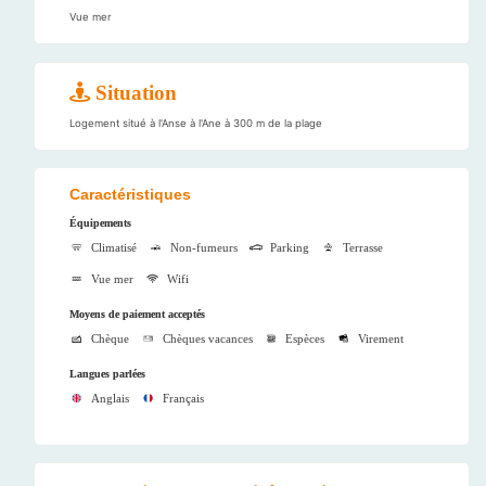
Vue mer
Situation
Logement situé à l'Anse à l'Ane à 300 m de la plage
Caractéristiques
Équipements
Climatisé
Non-fumeurs
Parking
Terrasse
Vue mer
Wifi
Moyens de paiement acceptés
Chèque
Chèques vacances
Espèces
Virement
Langues parlées
Anglais
Français