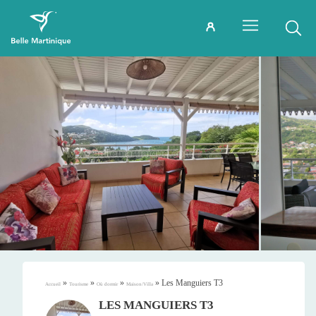
»
»
»
»
Les Manguiers T3
Accueil
Tourisme
Où dormir
Maison/Villa
LES MANGUIERS T3