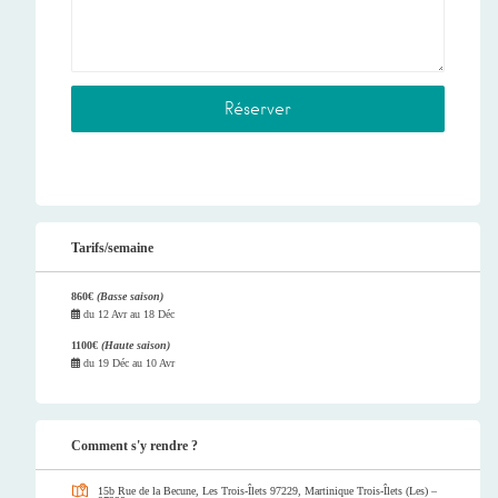
Tarifs/semaine
860€
(Basse saison)
du
12 Avr
au
18 Déc
1100€
(Haute saison)
du
19 Déc
au
10 Avr
Comment s'y rendre ?
15b Rue de la Becune, Les Trois-Îlets 97229, Martinique
Trois-Îlets (Les) –