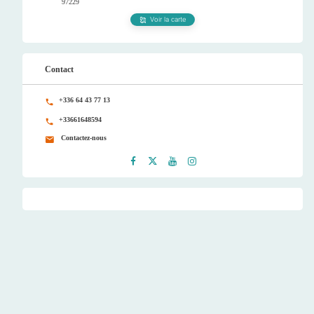
97229
Voir la carte
Contact
+336 64 43 77 13
+33661648594
Contactez-nous
Faceb
Twitt
Youtu
Instag
ook
er
be
ram