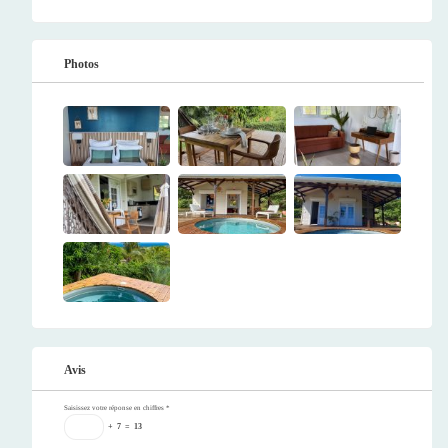
Photos
Avis
Saisissez votre réponse en chiffres
*
+
7
=
13