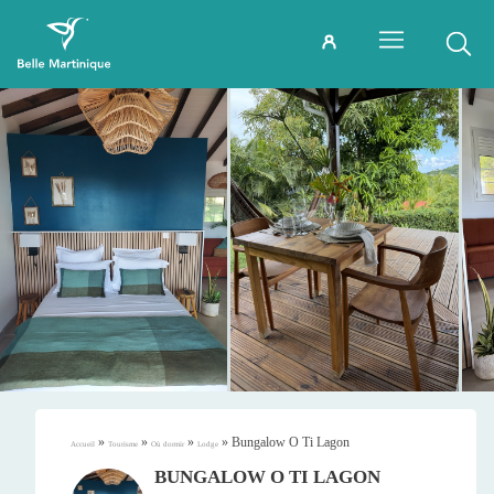
»
»
»
»
Bungalow O Ti Lagon
Accueil
Tourisme
Où dormir
Lodge
BUNGALOW O TI LAGON