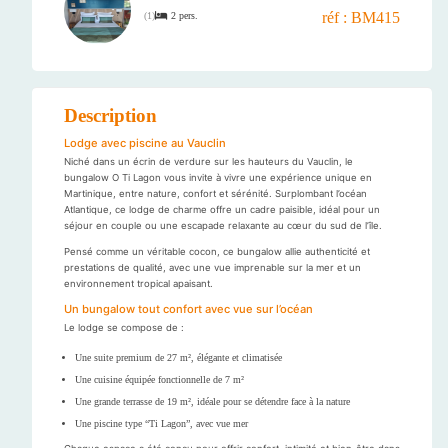
réf : BM415
2 pers.
(
1
)
Description
Lodge avec piscine au Vauclin
Niché dans un écrin de verdure sur les hauteurs du Vauclin, le
bungalow O Ti Lagon vous invite à vivre une expérience unique en
Martinique, entre nature, confort et sérénité. Surplombant l’océan
Atlantique, ce lodge de charme offre un cadre paisible, idéal pour un
séjour en couple ou une escapade relaxante au cœur du sud de l’île.
Pensé comme un véritable cocon, ce bungalow allie authenticité et
prestations de qualité, avec une vue imprenable sur la mer et un
environnement tropical apaisant.
Un bungalow tout confort avec vue sur l’océan
Le lodge se compose de :
Une suite premium de 27 m², élégante et climatisée
Une cuisine équipée fonctionnelle de 7 m²
Une grande terrasse de 19 m², idéale pour se détendre face à la nature
Une piscine type “Ti Lagon”, avec vue mer