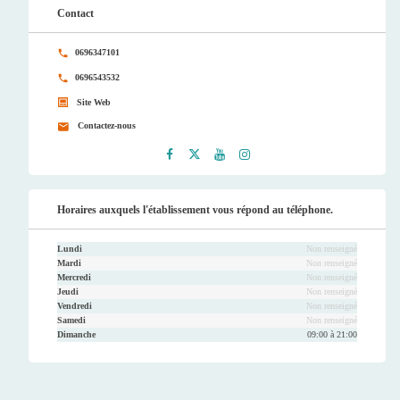
Contact
0696347101
0696543532
Site Web
Contactez-nous
Faceb
Twitt
Youtu
Instag
ook
er
be
ram
Horaires auxquels l'établissement vous répond au téléphone.
Lundi
Non renseigné
Mardi
Non renseigné
Mercredi
Non renseigné
Jeudi
Non renseigné
Vendredi
Non renseigné
Samedi
Non renseigné
Dimanche
09:00 à 21:00