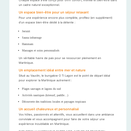
Chaque espace a été conçu pour offrir confort, intimité et bien-être dans
un cadre naturel exceptionnel.
Un espace bien-être pour un séjour relaxant
Pour une expérience encore plus complète, profitez (en supplément)
d’un espace bien-être dédié à la détente :
Jacuzzi
Sauna infrarouge
Hammam
Massages et soins personnalisés
Un véritable havre de paix pour se ressourcer pleinement en
Martinique.
Un emplacement idéal entre mer et nature
Situé au Vauclin, le bungalow O Ti Lagon est le point de départ idéal
pour explorer la Martinique autrement :
Plages sauvages et lagons du sud
Activités nautiques (kitesurf, paddle…)
Découverte des traditions locales et paysages tropicaux
Un accueil chaleureux et personnalisé
Vos hôtes, passionnés et attentifs, vous accueillent dans une ambiance
conviviale et vous accompagnent pour faire de votre séjour une
expérience inoubliable en Martinique.