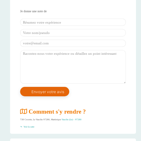
Comment s'y rendre ?
738 Cocotte, Le Vauclin 97280, Martinique
Vauclin (Le) – 97280
Voir la carte