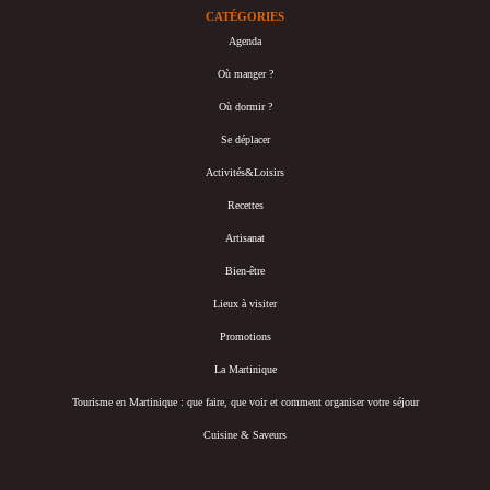
CATÉGORIES
Agenda
Où manger ?
Où dormir ?
Se déplacer
Activités&Loisirs
Recettes
Artisanat
Bien-être
Lieux à visiter
Promotions
La Martinique
Tourisme en Martinique : que faire, que voir et comment organiser votre séjour
Cuisine & Saveurs