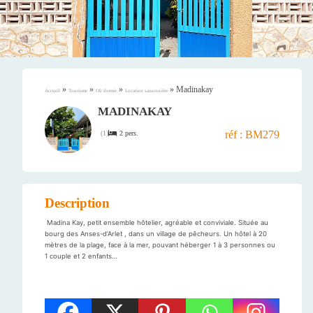
»
»
»
»
Madinakay
Accueil
Tourisme
Où dormir
Location saisonnière
MADINAKAY
réf : BM279
2 pers.
(
1
)
Description
Madina Kay, petit ensemble hôtelier, agréable et conviviale. Située au
bourg des Anses-d’Arlet , dans un village de pêcheurs. Un hôtel à 20
mètres de la plage, face à la mer, pouvant héberger 1 à 3 personnes ou
1 couple et 2 enfants…