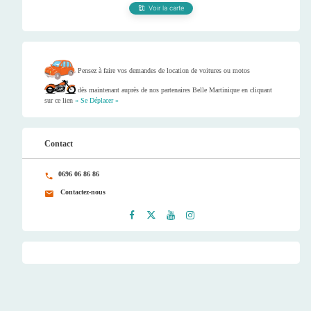
Voir la carte
Pensez à faire vos demandes de location de voitures ou motos
dès maintenant auprès de nos partenaires Belle Martinique en cliquant
sur ce lien
« Se Déplacer »
Contact
0696 06 86 86
Contactez-nous
Faceb
Twitt
Youtu
Instag
ook
er
be
ram