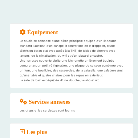
Équipement
Le studio se compose d'une pièce principale équipée d'un lit double
standard 140x190, d'un canapé lit convertible en lit d'appoint, d'une
télévision écran plat avec accès à la TNT, de tables de chevets avec
lampes, de la climatisation, du wifi et d'un placard encastré.
Une terrasse couverte abrite une kitchenette entièrement équipée
comprenant un petit réfrigération, une plaque de cuisson combinée avec
un four, une bouilloire, des casseroles, de la vaisselle, une cafetière ainsi
qu'une table et quatre chaises pour les repas en extérieur.
La salle de bain est équipée d'une douche, lavabo et wc.
Services annexes
Les draps et les serviettes sont fournis
Les plus