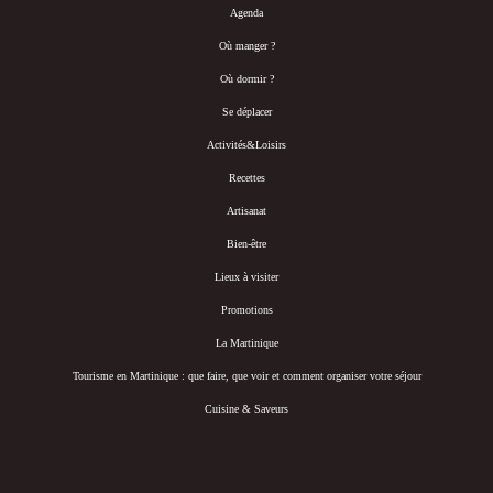
Agenda
Où manger ?
Où dormir ?
Se déplacer
Activités&Loisirs
Recettes
Artisanat
Bien-être
Lieux à visiter
Promotions
La Martinique
Tourisme en Martinique : que faire, que voir et comment organiser votre séjour
Cuisine & Saveurs