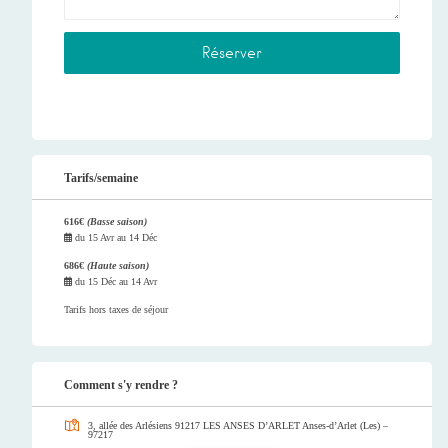
Tarifs/semaine
616€
(Basse saison)
du
15 Avr
au
14 Déc
686€
(Haute saison)
du
15 Déc
au
14 Avr
Tarifs hors taxes de séjour
Comment s'y rendre ?
3, allée des Arlésiens 91217 LES ANSES D’ARLET
Anses-d’Arlet (Les) –
97217