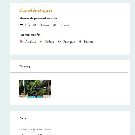
Caractéristiques
Moyens de paiement acceptés
CB
Chèque
Espèces
Langues parlées
Anglais
Créole
Français
Italien
Photos
Avis
Saisissez votre réponse en chiffres
*
7
+
=
9