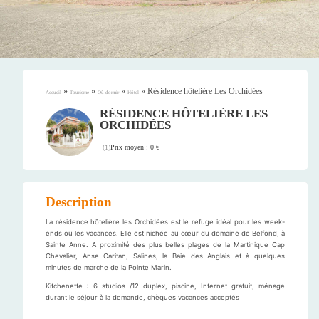
»
»
»
»
Résidence hôtelière Les Orchidées
Accueil
Tourisme
Où dormir
Hôtel
RÉSIDENCE HÔTELIÈRE LES
ORCHIDÉES
Prix moyen : 0 €
(
1
)
Description
La résidence hôtelière les Orchidées est le refuge idéal pour les week-
ends ou les vacances. Elle est nichée au cœur du domaine de Belfond, à
Sainte Anne. A proximité des plus belles plages de la Martinique Cap
Chevalier, Anse Caritan, Salines, la Baie des Anglais et à quelques
minutes de marche de la Pointe Marin.
Kitchenette : 6 studios /12 duplex, piscine, Internet gratuit, ménage
durant le séjour à la demande, chèques vacances acceptés