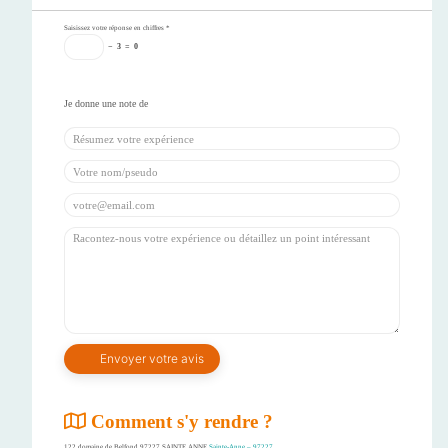
Saisissez votre réponse en chiffres
*
−
3
=
0
Comment s'y rendre ?
122 domaine de Belfond 97227 SAINTE ANNE
Sainte-Anne – 97227