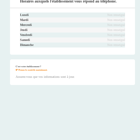
Horaires auxquels l'établissement vous répond au téléphone.
Lundi
Non renseigné
Mardi
Non renseigné
Mercredi
Non renseigné
Jeudi
Non renseigné
Vendredi
Non renseigné
Samedi
Non renseigné
Dimanche
Non renseigné
C'est votre établissement ?
Prenez le contrôle maintenant.
Assurez-vous que vos informations sont à jour.