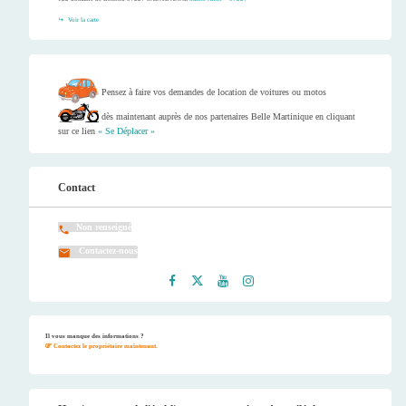
Voir la carte
Pensez à faire vos demandes de location de voitures ou motos
dès maintenant auprès de nos partenaires Belle Martinique en cliquant
sur ce lien
« Se Déplacer »
Contact
Non renseigné
Contactez-nous
Faceb
Twitt
Youtu
Instag
ook
er
be
ram
Il vous manque des informations ?
Contactez le propriétaire maintenant.