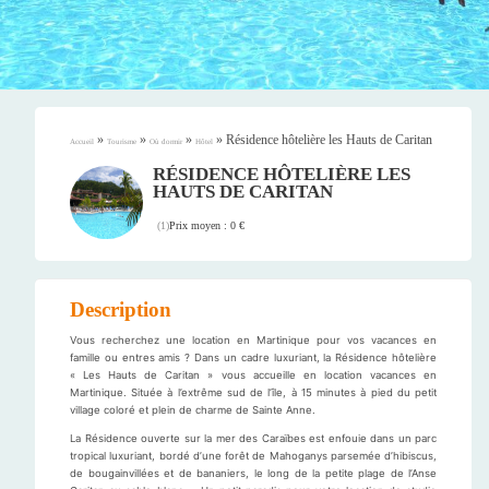
»
»
»
»
Résidence hôtelière les Hauts de Caritan
Accueil
Tourisme
Où dormir
Hôtel
RÉSIDENCE HÔTELIÈRE LES
HAUTS DE CARITAN
Prix moyen : 0 €
(
1
)
Description
Vous recherchez une location en Martinique pour vos vacances en
famille ou entres amis ? Dans un cadre luxuriant, la Résidence hôtelière
« Les Hauts de Caritan » vous accueille en location vacances en
Martinique. Située à l’extrême sud de l’île, à 15 minutes à pied du petit
village coloré et plein de charme de Sainte Anne.
La Résidence ouverte sur la mer des Caraïbes est enfouie dans un parc
tropical luxuriant, bordé d’une forêt de Mahoganys parsemée d’hibiscus,
de bougainvillées et de bananiers, le long de la petite plage de l’Anse