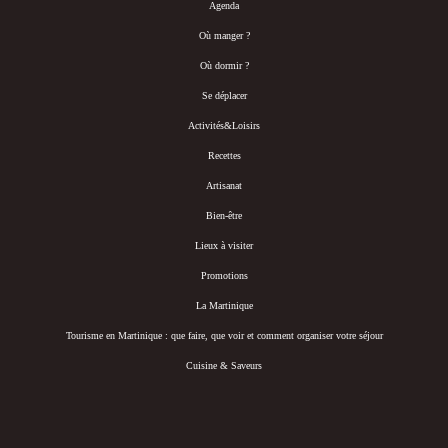
Agenda
Où manger ?
Où dormir ?
Se déplacer
Activités&Loisirs
Recettes
Artisanat
Bien-être
Lieux à visiter
Promotions
La Martinique
Tourisme en Martinique : que faire, que voir et comment organiser votre séjour
Cuisine & Saveurs