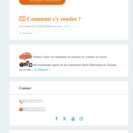
Comment s'y rendre ?
Anse Caritan 97227 SAINTE ANNE
Sainte-Anne – 97227
Voir la carte
Pensez à faire vos demandes de location de voitures ou motos
dès maintenant auprès de nos partenaires Belle Martinique en cliquant
sur ce lien
« Se Déplacer »
Contact
Non renseigné
Contactez-nous
Faceb
Twitt
Youtu
Instag