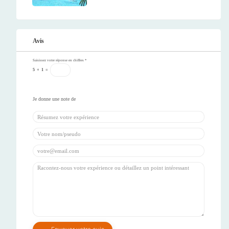
Avis
Saisissez votre réponse en chiffres
*
5
+
1
=