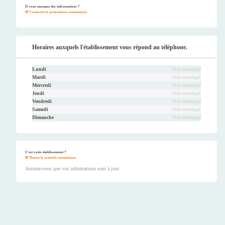
ook
er
be
ram
Il vous manque des informations ?
Contactez le propriétaire maintenant.
Horaires auxquels l'établissement vous répond au téléphone.
Lundi
Non renseigné
Mardi
Non renseigné
Mercredi
Non renseigné
Jeudi
Non renseigné
Vendredi
Non renseigné
Samedi
Non renseigné
Dimanche
Non renseigné
C'est votre établissement ?
Prenez le contrôle maintenant.
Assurez-vous que vos informations sont à jour.