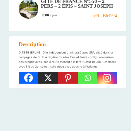
GÎTE DE FRANCE N°550 – 2
PERS – 2 ÉPIS – SAINT JOSEPH
réf : BM194
2 pers.
(
1
)
Description
GITE PEJBRUKE : Gîte indépendant et climatisé avec SPA, situé dans la
campagne de St Joseph,dans 1 cadre frais et fleuri, contigu à la maison
des propriétaires, sur la route menant à la forêt Cœur Bouliki. 1 chambre
avec 1 lit de 2p, séjour, salle d’eau avec douche à l’italienne.