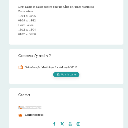
Deux hautes et basses saisons pour les Gîtes de France Martinique
Basse saison :
16/04 au 30/06
01/09 au 14/12
Haute Saison
15/12 au 15/04
01/07 au 31/08
Comment s'y rendre ?
Saint-Joseph, Martinique
Saint-Joseph-97212
Voir la carte
Contact
Non renseigné
Contactez-nous