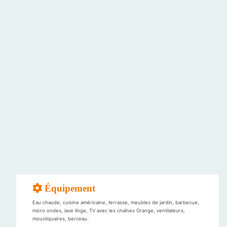
Équipement
Eau chaude, cuisine américaine, terrasse, meubles de jardin, barbecue,
micro ondes, lave linge, TV avec les chaînes Orange, ventilateurs,
moustiquaires, berceau.