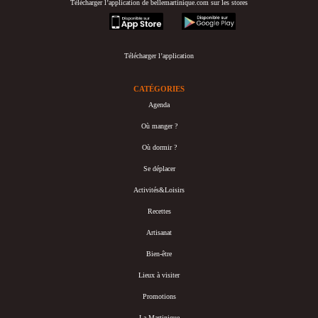
Télécharger l’application de bellemartinique.com sur les stores
appstore
googleplay
Télécharger l’application
CATÉGORIES
Agenda
Où manger ?
Où dormir ?
Se déplacer
Activités&Loisirs
Recettes
Artisanat
Bien-être
Lieux à visiter
Promotions
La Martinique