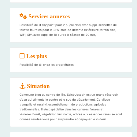
Services annexes
Possibilité de lit d’appoint pour 2 p (clic clac) avec suppl, serviettes de
toilette fournies pour le SPA, salle de détente extérieure,terrain clos,
WiFi, SPA avec suppl de 10 euros la séance de 20 min,
Les plus
Possibilité de tél chez les propriétaires,
Situation
Commune bien au centre de l’île, Saint-Joseph est un grand réservoir
d’eau qui alimente le centre et le sud du département. Ce village
tranquille et rural vit essentiellement de productions agricoles
traditionnelles. Il s’est spécialisé dans les cultures florales et
vivrières.Forêt, végétation luxuriante, arbres aux essences rares se sont
donnés rendez-vous pour surprendre et dépayser le visiteur.