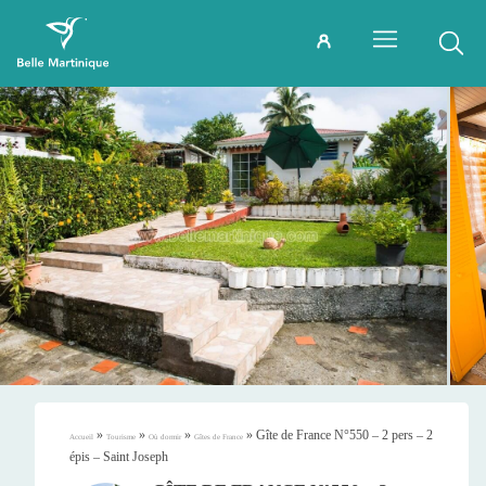
»
»
»
»
Gîte de France N°550 – 2 pers – 2
Accueil
Tourisme
Où dormir
Gîtes de France
épis – Saint Joseph