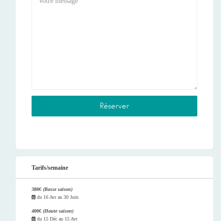
Tarifs/semaine
380€
(Basse saison)
du
16 Avr
au
30 Juin
400€
(Haute saison)
du
15 Déc
au
15 Avr