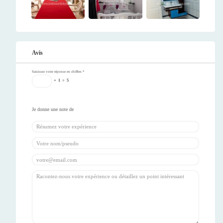
Avis
Saisissez votre réponse en chiffres
*
+
1
=
5