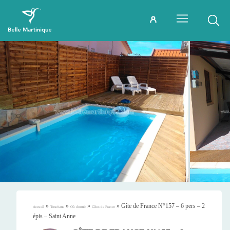
»
»
»
»
Gîte de France N°157 – 6 pers – 2
Accueil
Tourisme
Où dormir
Gîtes de France
épis – Saint Anne