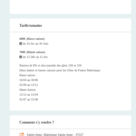
Tarifs/semaine
600€
(Basse saison)
du
16 Avr
au
30 Juin
700€
(Haute saison)
du
15 Déc
au
15 Avr
Remise de 8% si résa jumelée des gîtes 158 et 159.
Deux hautes et basses saisons pour les Gîtes de France Martinique
Basse saison :
16/04 au 30/06
01/09 au 14/12
Haute Saison
15/12 au 15/04
01/07 au 31/08
Comment s'y rendre ?
Sainte-Anne, Martinique
Sainte-Anne – 97227