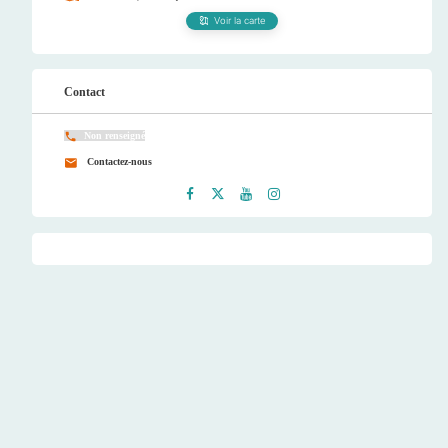
Voir la carte
Contact
Non renseigné
Contactez-nous
Faceb
Twitt
Youtu
Instag
ook
er
be
ram