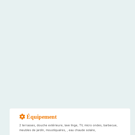
Équipement
2 terrasses, douche extérieure, lave linge, TV, micro ondes, barbecue,
meubles de jardin, moustiquaires, , eau chaude solaire,