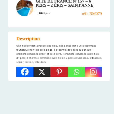
GÎTE DE FRANCE N°157 – 6
PERS – 2 ÉPIS – SAINT ANNE
réf : BM079
6 pers.
(
1
)
Description
Gîte indépendant avec piscine d’eau salée situé dans un lotissement
touristique non loin de la plage, à proximité des gîtes 158 et 159. 1
chambre climatisée avec 1 lit de 2 pers, 1 chambre climatisée avec 2 lits
d’1 pers, 1 chambre climatisée avec 1 lit de 2 pers et salle d’eau attenante,
séjour, cuisine, salle d’eau.