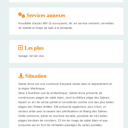
Services annexes
Possibilité d'accès WiFi (5 euros/sem), tél. en service restreint, serviettes
de toilette et draps de bain à la demande.
Les plus
Garage, terrain clos
Situation
Sainte-Anne est une commune française située dans le département et
la région Martinique.
Situé à l’extrême sud de la Martinique, Sainte-Anne présente de
nombreuses plages de sable blanc, dont la célèbre plage des Salines,
faisant un arc de cercle parfait et considérée comme une des plus belles
plages des Petites Antilles. Elle présente également, plus à l’est, un
secteur aride avec la savane des pétrifications et l’étang des Salines.
Cette commune, pilote du tourisme durable, possède de très belles
plages bordées de cocotiers, 22 km de rivage de sable blanc et eau
turquoise qui en font de véritables paysages de cartes postales.