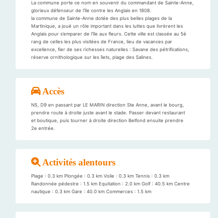
La commune porte ce nom en souvenir du commandant de Sainte-Anne,
glorieux défenseur de l’île contre les Anglais en 1808.
la commune de Sainte-Anne dotée des plus belles plages de la
Martinique, a joué un rôle important dans les luttes que livrèrent les
Anglais pour s’emparer de l’île aux fleurs. Cette ville est classée au 5è
rang de celles les plus visitées de France, lieu de vacances par
excellence, fier de ses richesses naturelles : Savane des pétrifications,
réserve ornithologique sur les îlets, plage des Salines.
Accès
N5, D9 en passant par LE MARIN direction Ste Anne, avant le bourg,
prendre route à droite juste avant le stade. Passer devant restaurant
et boutique, puis tourner à droite direction Belfond ensuite prendre
2e entrée.
Activités alentours
Plage : 0.3 km Plongée : 0.3 km Voile : 0.3 km Tennis : 0.3 km
Randonnée pédestre : 1.5 km Equitation : 2.0 km Golf : 40.5 km Centre
nautique : 0.3 km Gare : 40.0 km Commerces : 1.5 km