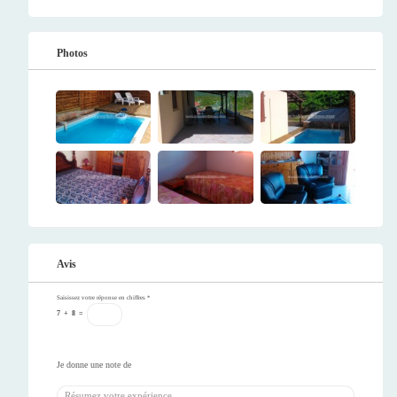
Photos
Avis
Saisissez votre réponse en chiffres
*
7
+
8
=