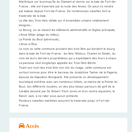
Martinique sur la presqu’île du Diamant et donne sur la baie de Fort-de-
France ; elle est traversée par la route des Anses. On peut s’y rendre
par bateau depuis Fort-de-France. De nombreuses navettes font la
traversée de la baie.
La ville des Trois-Ilets s’étale sur 4 ensembles urbains relativement
éloignés :
Le Bourg, où se situent les bâtiments administratifs et l’église principale,
L’Anse Mitan (plage du milieu),
La Pointe du Bout (péninsule),
L’Anse à l’Âne.
Le nom ce cette commune provient des trois îlets qui bordent le bourg
dans la baie de Fort-de-France : les îlets Tébloux, Charles et Sixtain, du
nom de leurs derniers propriétaires qui y exploitaient des fours à chaux.
La paroisse s’est longtemps appelée les Trois-Îlets Bénits.
Tirant son nom des trois îlots non loin du rivage, cette commune est
surtout connue pour être le berceau de Joséphine Tasher de la Pagerie,
épouse de Napoléon Bonaparte. Elle présente un développement
touristique extrême avec ses nombreux hôtels, sa marina de la Pointe du
Bout, ses différents musées, un des plus beaux parcours de golf de la
Caraïbe dessiné par Sir Robert Trent Jones et d’un centre équestre, le
Ranch Jack, à ne rater sous aucun prétexte.
Plusieurs navettes maritimes assurent la traversée jusqu’ à Fort-de-
France.
Accès