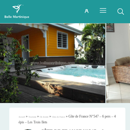
»
»
»
»
Gîte de France N°547 – 6 pers – 4
Accueil
Tourisme
Où dormir
Gîtes de France
épis – Les Trois Ilets