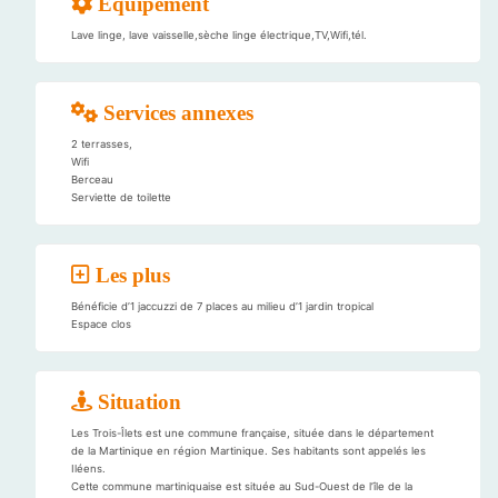
Équipement
Lave linge, lave vaisselle,sèche linge électrique,TV,Wifi,tél.
Services annexes
2 terrasses,
Wifi
Berceau
Serviette de toilette
Les plus
Bénéficie d’1 jaccuzzi de 7 places au milieu d’1 jardin tropical
Espace clos
Situation
Les Trois-Îlets est une commune française, située dans le département
de la Martinique en région Martinique. Ses habitants sont appelés les
Iléens.
Cette commune martiniquaise est située au Sud-Ouest de l’île de la