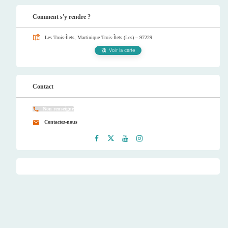
Comment s'y rendre ?
Les Trois-Îlets, Martinique
Trois-Îlets (Les) – 97229
Voir la carte
Contact
Non renseigné
Contactez-nous
Faceb
Twitt
Youtu
Instag
ook
er
be
ram