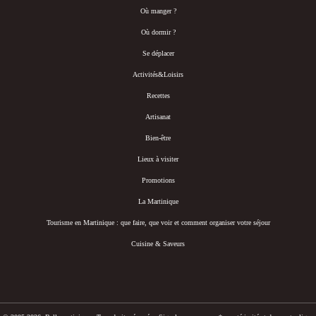
Où manger ?
Où dormir ?
Se déplacer
Activités&Loisirs
Recettes
Artisanat
Bien-être
Lieux à visiter
Promotions
La Martinique
Tourisme en Martinique : que faire, que voir et comment organiser votre séjour
Cuisine & Saveurs