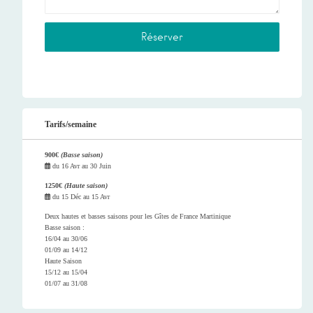
Tarifs/semaine
900€
(Basse saison)
du
16 Avr
au
30 Juin
1250€
(Haute saison)
du
15 Déc
au
15 Avr
Deux hautes et basses saisons pour les Gîtes de France Martinique
Basse saison :
16/04 au 30/06
01/09 au 14/12
Haute Saison
15/12 au 15/04
01/07 au 31/08