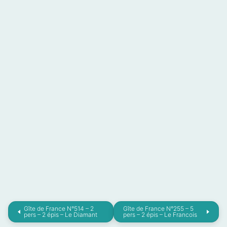
Gîte de France N°514 – 2
Gîte de France N°255 – 5
pers – 2 épis – Le Diamant
pers – 2 épis – Le Francois