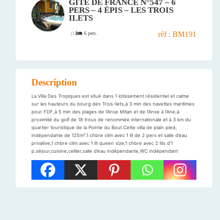
GÎTE DE FRANCE N°547 – 6
PERS – 4 ÉPIS – LES TROIS
ILETS
réf : BM191
6 pers.
(
1
)
Description
La Villa Des Tropiques est situé dans 1 lotissement résidentiel et calme
sur les hauteurs du bourg des Trois Ilets,à 3 min des navettes maritimes
pour FDF,à 5 min des plages de l’Anse Mitan et de l’Anse à l’Ane,à
proximité du golf de 18 trous de renommée internationale et à 3 km du
quartier touristique de la Pointe du Bout.Cette villa de plain pied,
indépendante de 125m².1 chbre clim avec 1 lit de 2 pers et salle d’eau
privative,1 chbre clim avec 1 lit queen size,1 chbre avec 2 lits d’1
p,séjour,cuisine,cellier,salle d’eau indépendante,WC indépendant