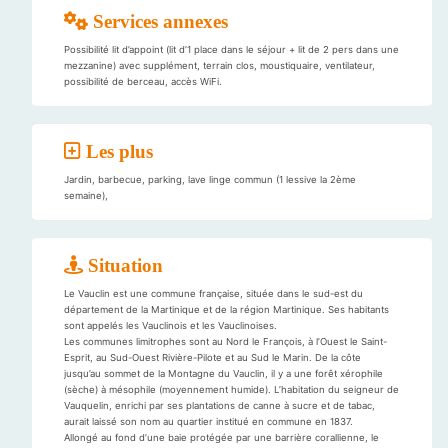
Services annexes
Possibilité lit d’appoint (lit d’1 place dans le séjour + lit de 2 pers dans une
mezzanine) avec supplément, terrain clos, moustiquaire, ventilateur,
possibilité de berceau, accès WiFi.
Les plus
Jardin, barbecue, parking, lave linge commun (1 lessive la 2ème
semaine),
Situation
Le Vauclin est une commune française, située dans le sud-est du
département de la Martinique et de la région Martinique. Ses habitants
sont appelés les Vauclinois et les Vauclinoises.
Les communes limitrophes sont au Nord le François, à l’Ouest le Saint-
Esprit, au Sud-Ouest Rivière-Pilote et au Sud le Marin. De la côte
jusqu’au sommet de la Montagne du Vauclin, il y a une forêt xérophile
(sèche) à mésophile (moyennement humide). L’habitation du seigneur de
Vauquelin, enrichi par ses plantations de canne à sucre et de tabac,
aurait laissé son nom au quartier institué en commune en 1837.
Allongé au fond d’une baie protégée par une barrière corallienne, le