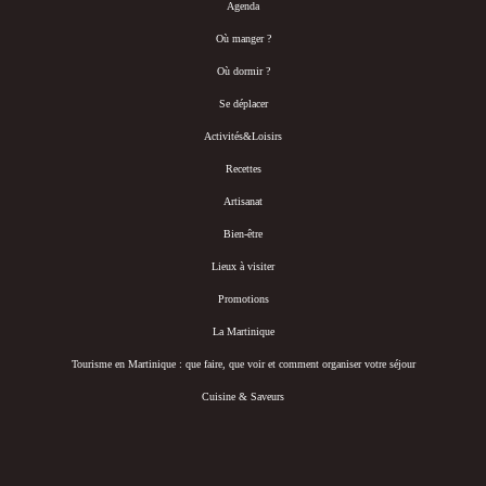
Agenda
Où manger ?
Où dormir ?
Se déplacer
Activités&Loisirs
Recettes
Artisanat
Bien-être
Lieux à visiter
Promotions
La Martinique
Tourisme en Martinique : que faire, que voir et comment organiser votre séjour
Cuisine & Saveurs