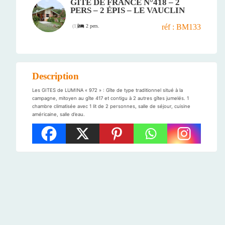
GÎTE DE FRANCE N°418 – 2
PERS – 2 ÉPIS – LE VAUCLIN
réf : BM133
2 pers.
(
1
)
Description
Les GITES de LUMINA « 972 » : Gîte de type traditionnel situé à la
campagne, mitoyen au gîte 417 et contigu à 2 autres gîtes jumelés. 1
chambre climatisée avec 1 lit de 2 personnes, salle de séjour, cuisine
américaine, salle d’eau.