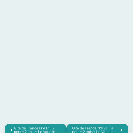
Gîte de France N°417 – 2
Gîte de France N°421 – 4
pers – 2 épis – Le Vauclin
pers – 2 épis – Le Vauclin