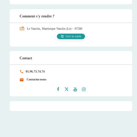
Comment s'y rendre ?
Le Vauclin, Martinique
Vauclin (Le) – 97280
Voir la carte
Contact
05.96.73.74.74
Contactez-nous
Faceb
Twitt
Youtu
Instag
ook
er
be
ram