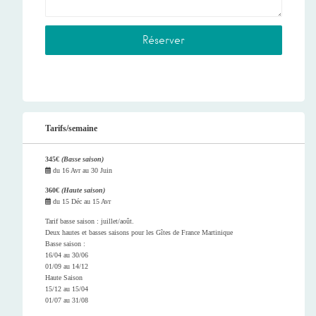
Tarifs/semaine
345€
(Basse saison)
du
16 Avr
au
30 Juin
360€
(Haute saison)
du
15 Déc
au
15 Avr
Tarif basse saison : juillet/août.
Deux hautes et basses saisons pour les Gîtes de France Martinique
Basse saison :
16/04 au 30/06
01/09 au 14/12
Haute Saison
15/12 au 15/04
01/07 au 31/08