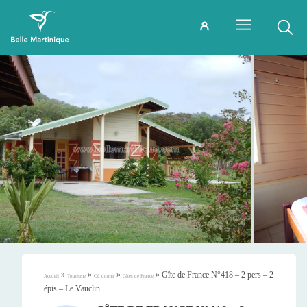
»
»
»
»
Gîte de France N°418 – 2 pers – 2
Accueil
Tourisme
Où dormir
Gîtes de France
épis – Le Vauclin