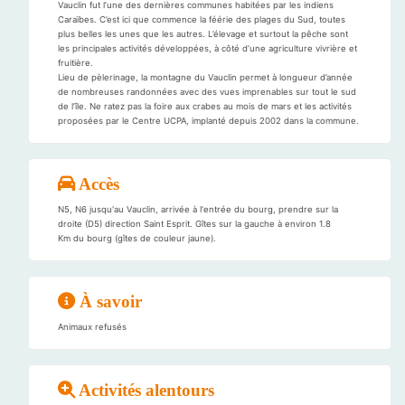
Vauclin fut l’une des dernières communes habitées par les indiens
Caraïbes. C’est ici que commence la féérie des plages du Sud, toutes
plus belles les unes que les autres. L’élevage et surtout la pêche sont
les principales activités développées, à côté d’une agriculture vivrière et
fruitière.
Lieu de pèlerinage, la montagne du Vauclin permet à longueur d’année
de nombreuses randonnées avec des vues imprenables sur tout le sud
de l’île. Ne ratez pas la foire aux crabes au mois de mars et les activités
proposées par le Centre UCPA, implanté depuis 2002 dans la commune.
Accès
N5, N6 jusqu'au Vauclin, arrivée à l'entrée du bourg, prendre sur la
droite (D5) direction Saint Esprit. Gîtes sur la gauche à environ 1.8
Km du bourg (gîtes de couleur jaune).
À savoir
Animaux refusés
Activités alentours