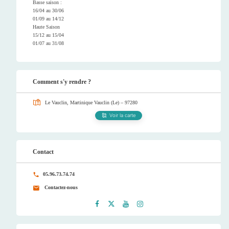
Basse saison :
16/04 au 30/06
01/09 au 14/12
Haute Saison
15/12 au 15/04
01/07 au 31/08
Comment s'y rendre ?
Le Vauclin, Martinique
Vauclin (Le) – 97280
Voir la carte
Contact
05.96.73.74.74
Contactez-nous
Faceb
Twitt
Youtu
Instag