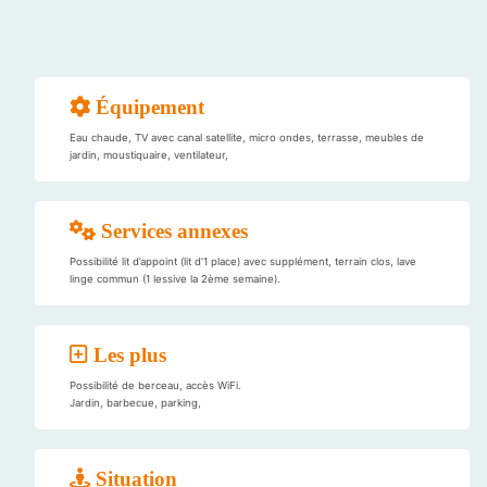
Équipement
Eau chaude, TV avec canal satellite, micro ondes, terrasse, meubles de
jardin, moustiquaire, ventilateur,
Services annexes
Possibilité lit d’appoint (lit d’1 place) avec supplément, terrain clos, lave
linge commun (1 lessive la 2ème semaine).
Les plus
Possibilité de berceau, accès WiFi.
Jardin, barbecue, parking,
Situation