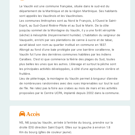
Le Vauclin est une commune française, située dans le sud-est du
département de la Martinique et de la région Martinique. Ses habitants
sont appelés les Vauclinois et les Vauclinoises.
Les communes limitrophes sont au Nord le François, à l’Ouest le Saint-
Esprit, au Sud-Ouest Rivière-Pilote et au Sud le Marin. De la côte
jusqu’au sommet de la Montagne du Vauclin, il y a une forêt xérophile
(sèche) à mésophile (moyennement humide). L’habitation du seigneur de
Vauquelin, enrichi par ses plantations de canne à sucre et de tabac,
aurait laissé son nom au quartier institué en commune en 1837.
Allongé au fond d’une baie protégée par une barrière corallienne, le
Vauclin fut l’une des dernières communes habitées par les indiens
Caraïbes. C’est ici que commence la féérie des plages du Sud, toutes
plus belles les unes que les autres. L’élevage et surtout la pêche sont
les principales activités développées, à côté d’une agriculture vivrière et
fruitière.
Lieu de pèlerinage, la montagne du Vauclin permet à longueur d’année
de nombreuses randonnées avec des vues imprenables sur tout le sud
de l’île. Ne ratez pas la foire aux crabes au mois de mars et les activités
proposées par le Centre UCPA, implanté depuis 2002 dans la commune.
Accès
N5, N6 jusqu'au Vauclin, arrivée à l'entrée du bourg, prendre sur la
droite (D5) direction Saint Esprit. Gîtes sur la gauche à environ 1.8
Km du bourg (gîtes de couleur jaune).