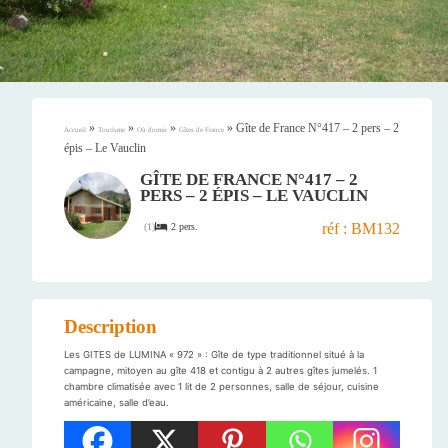
»
»
»
»
Gîte de France N°417 – 2 pers – 2
Accueil
Tourisme
Où dormir
Gîtes de France
épis – Le Vauclin
GÎTE DE FRANCE N°417 – 2
PERS – 2 ÉPIS – LE VAUCLIN
réf : BM132
2 pers.
(
1
)
Description
Les GITES de LUMINA « 972 » : Gîte de type traditionnel situé à la
campagne, mitoyen au gîte 418 et contigu à 2 autres gîtes jumelés. 1
chambre climatisée avec 1 lit de 2 personnes, salle de séjour, cuisine
américaine, salle d’eau.