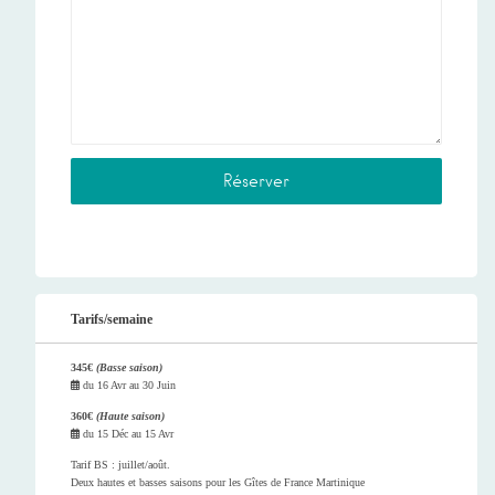
Tarifs/semaine
345€
(Basse saison)
du
16 Avr
au
30 Juin
360€
(Haute saison)
du
15 Déc
au
15 Avr
Tarif BS : juillet/août.
Deux hautes et basses saisons pour les Gîtes de France Martinique