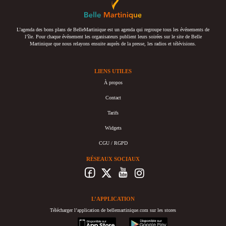
L’agenda des bons plans de BelleMartinique est un agenda qui regroupe tous les événements de
l’île. Pour chaque événement les organisateurs publient leurs soirées sur le site de Belle
Martinique que nous relayons ensuite auprès de la presse, les radios et télévisions.
LIENS UTILES
À propos
Contact
Tarifs
Widgets
CGU / RGPD
RÉSEAUX SOCIAUX
L’APPLICATION
Télécharger l’application de bellemartinique.com sur les stores
appstore
googleplay