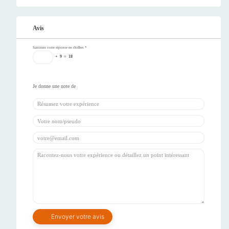
Avis
Saisissez votre réponse en chiffres
*
+
9
=
18