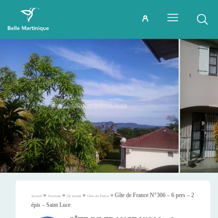
»
»
»
»
Gîte de France N°306 – 6 pers – 2
Accueil
Tourisme
Où dormir
Gîtes de France
épis – Saint Luce