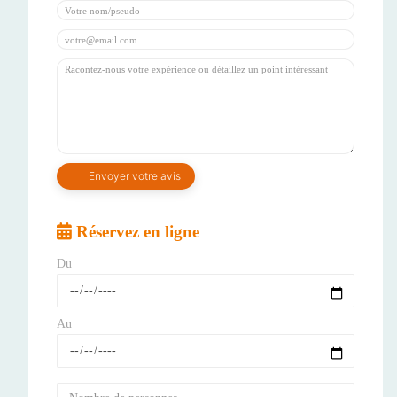
Réservez en ligne
Du
Au