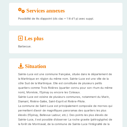
Services annexes
Possibilité de lits d’appoint (clic clac + 1 lit d’1 p) avec suppl.
Les plus
Barbecue.
Situation
Sainte-Luce est une commune française, située dans le département de
la Martinique en région du même nom. Sainte-Luce est une ville de la
côte Sud de la Martinique. Elle est constituée de plusieurs petits
quartiers comme Trois Rivières (quartier connu pour son rhum du même
nom), Monésie, l’Epinay ou encore les Coteaux.
Sainte-Luce est voisine de plusieurs communes, notamment du Marin,
Diamant, Rivière-Salée, Saint-Esprit et Rivière-Pilote.
La commune de Saint-Luce est principalement composée de mornes qui
permettent d’avoir de magnifiques panoramas des quartiers les plus
élevés (l’Epinay, Bellevue Ladour, etc.). Des points les plus élevés de
Sainte-Luce, il est possible d’observer La roche gravée (pétroglyphe) de
la forêt de Montravail, de la commune de Sainte-Luce l’intégralité de la