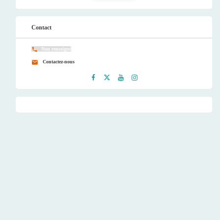
Contact
Non renseigné
Contactez-nous
Faceb
Twitt
Youtu
Instag
ook
er
be
ram