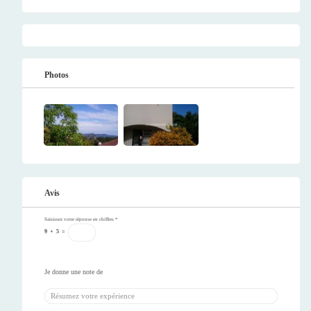
Photos
Avis
Saisissez votre réponse en chiffres
*
9
+
5
=