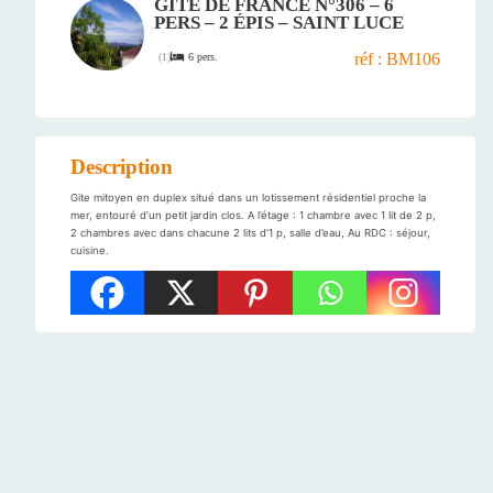
GÎTE DE FRANCE N°306 – 6
PERS – 2 ÉPIS – SAINT LUCE
réf : BM106
6 pers.
(
1
)
Description
Gite mitoyen en duplex situé dans un lotissement résidentiel proche la
mer, entouré d’un petit jardin clos. A l’étage : 1 chambre avec 1 lit de 2 p,
2 chambres avec dans chacune 2 lits d’1 p, salle d’eau, Au RDC : séjour,
cuisine.