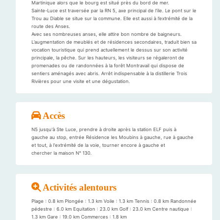
Martinique alors que le bourg est situé près du bord de mer.
Sainte-Luce est traversée par la RN 5, axe principal de l’ile. Le pont sur le
Trou au Diable se situe sur la commune. Elle est aussi à l’extrémité de la
route des Anses.
Avec ses nombreuses anses, elle attire bon nombre de baigneurs.
L’augmentation de meublés et de résidences secondaires, traduit bien sa
vocation touristique qui prend actuellement le dessus sur son activité
principale, la pêche. Sur les hauteurs, les visiteurs se régaleront de
promenades ou de randonnées à la forêt Montravail qui dispose de
sentiers aménagés avec abris. Arrêt indispensable à la distillerie Trois
Rivières pour une visite et une dégustation.
Accès
N5 jusqu'à Ste Luce, prendre à droite après la station ELF puis à
gauche au stop, entrée Résidence les Moubins à gauche, rue à gauche
et tout, à l'extrémité de la voie, tourner encore à gauche et
chercher la maison N° 130.
Activités alentours
Plage : 0.8 km Plongée : 1.3 km Voile : 1.3 km Tennis : 0.8 km Randonnée
pédestre : 6.0 km Equitation : 23.0 km Golf : 23.0 km Centre nautique :
1.3 km Gare : 19.0 km Commerces : 1.8 km