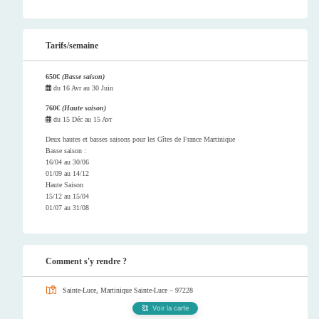
Tarifs/semaine
650€
(Basse saison)
du
16 Avr
au
30 Juin
760€
(Haute saison)
du
15 Déc
au
15 Avr
Deux hautes et basses saisons pour les Gîtes de France Martinique
Basse saison :
16/04 au 30/06
01/09 au 14/12
Haute Saison
15/12 au 15/04
01/07 au 31/08
Comment s'y rendre ?
Sainte-Luce, Martinique
Sainte-Luce – 97228
Voir la carte