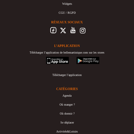
Widgets
CGU / RGPD
RÉSEAUX SOCIAUX
L’APPLICATION
Télécharger l’application de bellemartinique.com sur les stores
appstore
googleplay
Télécharger l’application
CATÉGORIES
Agenda
Où manger ?
Où dormir ?
Se déplacer
Activités&Loisirs