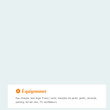
Équipement
Eau chaude, lave linge (1 less / sem), meubles de jardin, jardin, véranda,
parking, terrain clos, TV, ventilateurs.