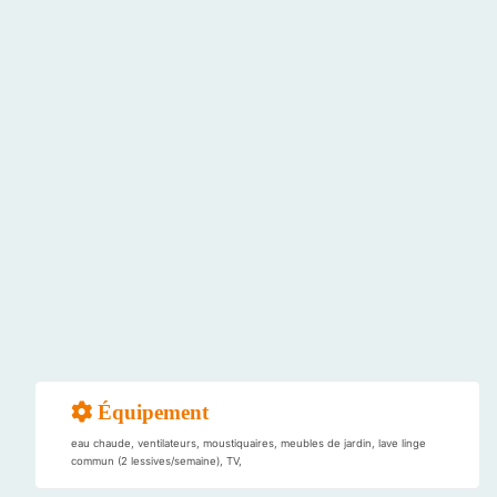
Équipement
eau chaude, ventilateurs, moustiquaires, meubles de jardin, lave linge
commun (2 lessives/semaine), TV,