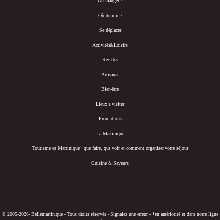
Où manger ?
Où dormir ?
Se déplacer
Activités&Loisirs
Recettes
Artisanat
Bien-être
Lieux à visiter
Promotions
La Martinique
Tourisme en Martinique : que faire, que voir et comment organiser votre séjour
Cuisine & Saveurs
© 2005-2026- Bellemartinique - Tous droits réservés -
Signalez une erreur
-
*en antériorité et dans notre ligne