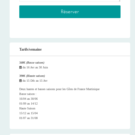
Tarifs/semaine
340€
(Basse saison)
du
16 Avr
au
30 Juin
390€
(Haute saison)
du
15 Déc
au
15 Avr
Deux hautes et basses saisons pour les Gîtes de France Martinique
Basse saison :
16/04 au 30/06
01/09 au 14/12
Haute Saison
15/12 au 15/04
01/07 au 31/08