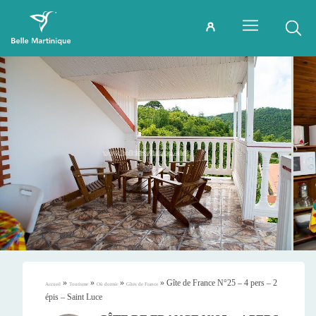
»
»
»
»
Gîte de France N°25 – 4 pers – 2
Accueil
Tourisme
Où dormir
Gîtes de France
épis – Saint Luce