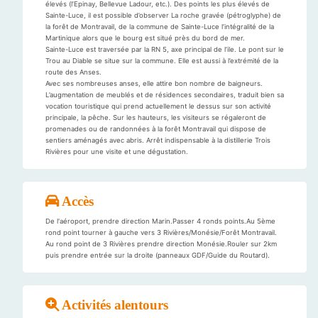
élevés (l’Epinay, Bellevue Ladour, etc.). Des points les plus élevés de
Sainte-Luce, il est possible d’observer La roche gravée (pétroglyphe) de
la forêt de Montravail, de la commune de Sainte-Luce l’intégralité de la
Martinique alors que le bourg est situé près du bord de mer.
Sainte-Luce est traversée par la RN 5, axe principal de l’ile. Le pont sur le
Trou au Diable se situe sur la commune. Elle est aussi à l’extrémité de la
route des Anses.
Avec ses nombreuses anses, elle attire bon nombre de baigneurs.
L’augmentation de meublés et de résidences secondaires, traduit bien sa
vocation touristique qui prend actuellement le dessus sur son activité
principale, la pêche. Sur les hauteurs, les visiteurs se régaleront de
promenades ou de randonnées à la forêt Montravail qui dispose de
sentiers aménagés avec abris. Arrêt indispensable à la distillerie Trois
Rivières pour une visite et une dégustation.
Accès
De l'aéroport, prendre direction Marin.Passer 4 ronds points.Au 5ème
rond point tourner à gauche vers 3 Rivières/Monésie/Forêt Montravail.
Au rond point de 3 Rivières prendre direction Monésie.Rouler sur 2km
puis prendre entrée sur la droite (panneaux GDF/Guide du Routard).
Activités alentours