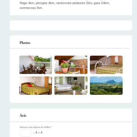
Plage 4km, plongée 4km, randonnée pédestre 2km, gare 24km,
commerces 1km
Photos
Avis
Saisissez votre réponse en chiffres
*
−
8
=
0