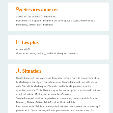
Services annexes
Serviettes de toilette à la demande.
Possibilités lit d’appoint (lit d’une personne) avec suppl, micro ondes,
barbecue, terrain clos, berceau.
Les plus
Accès Wi-Fi.
Grande terrasse, parking, jardin et kiosque communs,
Situation
Sainte-Luce est une commune française, située dans le département de
la Martinique en région du même nom. Sainte-Luce est une ville de la
côte Sud de la Martinique. Elle est constituée de plusieurs petits
quartiers comme Trois Rivières (quartier connu pour son rhum du même
nom), Monésie, l’Epinay ou encore les Coteaux.
Sainte-Luce est voisine de plusieurs communes, notamment du Marin,
Diamant, Rivière-Salée, Saint-Esprit et Rivière-Pilote.
La commune de Saint-Luce est principalement composée de mornes qui
permettent d’avoir de magnifiques panoramas des quartiers les plus