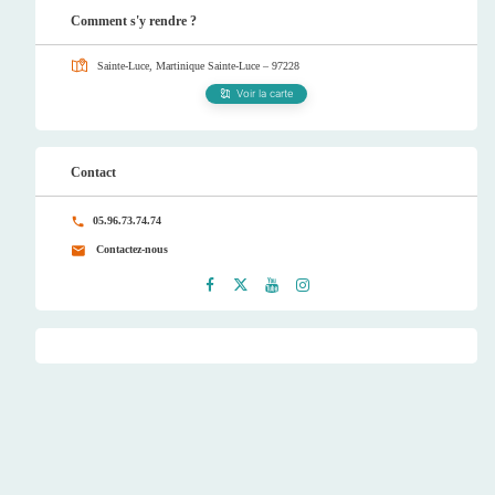
Comment s'y rendre ?
Sainte-Luce, Martinique
Sainte-Luce – 97228
Voir la carte
Contact
05.96.73.74.74
Contactez-nous
Faceb
Twitt
Youtu
Instag
ook
er
be
ram