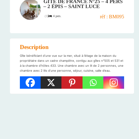
GÎTE DE FRANCE N°25 – 4 PERS
– 2 ÉPIS – SAINT LUCE
réf : BM095
4 pers.
(
1
)
Description
Gîte bénéficiant d’une vue sur la mer, situé à l’étage de la maison du
propriétaire dans un cadre champêtre, contigu aux gîtes n°505 et 531 et
à la chambre d’hôtes 433. Une chambre avec un lit de 2 personnes, une
chambre avec 2 lits d’une personne, séjour, cuisine, salle d’eau.