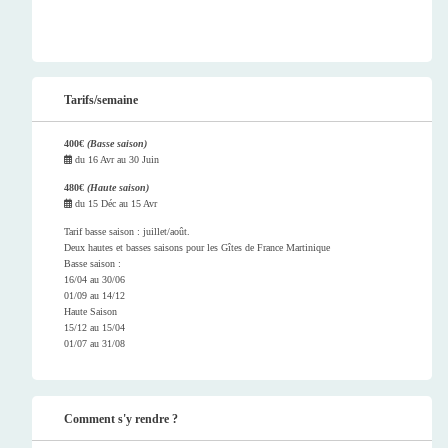
Tarifs/semaine
400€
(Basse saison)
du
16 Avr
au
30 Juin
480€
(Haute saison)
du
15 Déc
au
15 Avr
Tarif basse saison : juillet/août.
Deux hautes et basses saisons pour les Gîtes de France Martinique
Basse saison :
16/04 au 30/06
01/09 au 14/12
Haute Saison
15/12 au 15/04
01/07 au 31/08
Comment s'y rendre ?