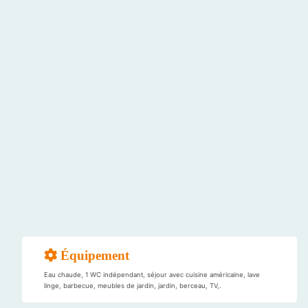
Équipement
Eau chaude, 1 WC indépendant, séjour avec cuisine américaine, lave
linge, barbecue, meubles de jardin, jardin, berceau, TV,.