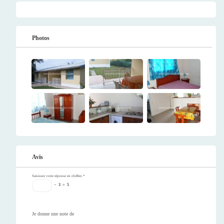
Photos
Avis
Saisissez votre réponse en chiffres
*
−
3
=
5