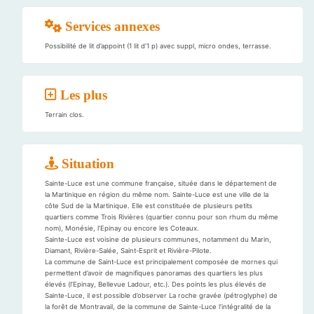
Services annexes
Possibilité de lit d’appoint (1 lit d’1 p) avec suppl, micro ondes, terrasse.
Les plus
Terrain clos.
Situation
Sainte-Luce est une commune française, située dans le département de
la Martinique en région du même nom. Sainte-Luce est une ville de la
côte Sud de la Martinique. Elle est constituée de plusieurs petits
quartiers comme Trois Rivières (quartier connu pour son rhum du même
nom), Monésie, l’Epinay ou encore les Coteaux.
Sainte-Luce est voisine de plusieurs communes, notamment du Marin,
Diamant, Rivière-Salée, Saint-Esprit et Rivière-Pilote.
La commune de Saint-Luce est principalement composée de mornes qui
permettent d’avoir de magnifiques panoramas des quartiers les plus
élevés (l’Epinay, Bellevue Ladour, etc.). Des points les plus élevés de
Sainte-Luce, il est possible d’observer La roche gravée (pétroglyphe) de
la forêt de Montravail, de la commune de Sainte-Luce l’intégralité de la