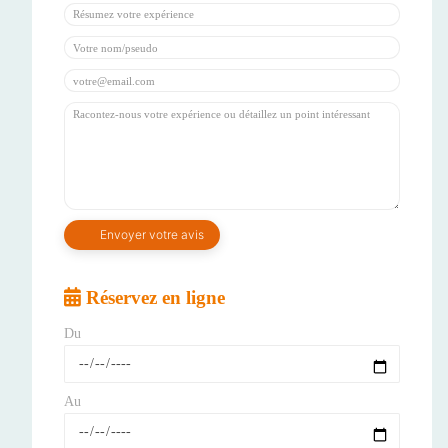
Réservez en ligne
Du
Au