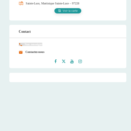
Sainte-Luce, Martinique
Sainte-Luce – 97228
Voir la carte
Contact
Non renseigné
Contactez-nous
Faceb
Twitt
Youtu
Instag
ook
er
be
ram