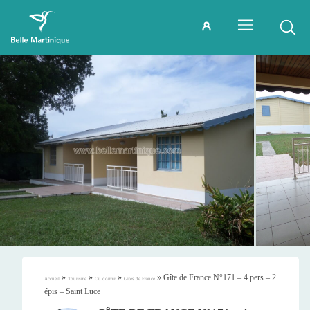
»
»
»
»
Gîte de France N°171 – 4 pers – 2
Accueil
Tourisme
Où dormir
Gîtes de France
épis – Saint Luce