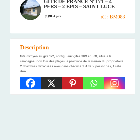
GÎTE DE FRANCE N°171 – 4
PERS – 2 ÉPIS – SAINT LUCE
réf : BM083
4 pers.
(
1
)
Description
Gîte mitoyen au gîte 172, contigu aux gîtes 369 et 370, situé à la
campagne, non loin des plages, à proximité de la maison du propriétaire.
2 chambres climatisées avec dans chacune 1 lit de 2 personnes, 1 salle
d’eau.