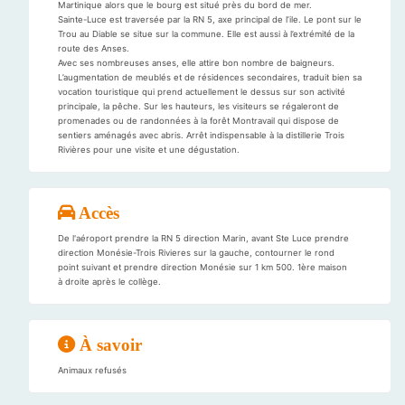
Martinique alors que le bourg est situé près du bord de mer.
Sainte-Luce est traversée par la RN 5, axe principal de l’ile. Le pont sur le
Trou au Diable se situe sur la commune. Elle est aussi à l’extrémité de la
route des Anses.
Avec ses nombreuses anses, elle attire bon nombre de baigneurs.
L’augmentation de meublés et de résidences secondaires, traduit bien sa
vocation touristique qui prend actuellement le dessus sur son activité
principale, la pêche. Sur les hauteurs, les visiteurs se régaleront de
promenades ou de randonnées à la forêt Montravail qui dispose de
sentiers aménagés avec abris. Arrêt indispensable à la distillerie Trois
Rivières pour une visite et une dégustation.
Accès
De l'aéroport prendre la RN 5 direction Marin, avant Ste Luce prendre
direction Monésie-Trois Rivieres sur la gauche, contourner le rond
point suivant et prendre direction Monésie sur 1 km 500. 1ère maison
à droite après le collège.
À savoir
Animaux refusés