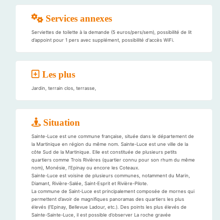
Services annexes
Serviettes de toilette à la demande (5 euros/pers/sem), possibilité de lit
d’appoint pour 1 pers avec supplément, possibilité d'accès WiFi.
Les plus
Jardin, terrain clos, terrasse,
Situation
Sainte-Luce est une commune française, située dans le département de
la Martinique en région du même nom. Sainte-Luce est une ville de la
côte Sud de la Martinique. Elle est constituée de plusieurs petits
quartiers comme Trois Rivières (quartier connu pour son rhum du même
nom), Monésie, l’Epinay ou encore les Coteaux.
Sainte-Luce est voisine de plusieurs communes, notamment du Marin,
Diamant, Rivière-Salée, Saint-Esprit et Rivière-Pilote.
La commune de Saint-Luce est principalement composée de mornes qui
permettent d’avoir de magnifiques panoramas des quartiers les plus
élevés (l’Epinay, Bellevue Ladour, etc.). Des points les plus élevés de
Sainte-Sainte-Luce, il est possible d’observer La roche gravée