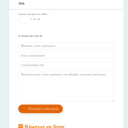
Avis
Saisissez votre réponse en chiffres
*
+
3
=
4
Réservez en ligne