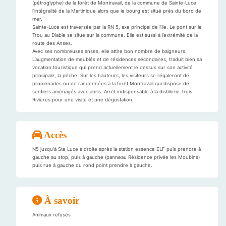
(pétroglyphe) de la forêt de Montravail, de la commune de Sainte-Luce
l’intégralité de la Martinique alors que le bourg est situé près du bord de
mer.
Sainte-Luce est traversée par la RN 5, axe principal de l’ile. Le pont sur le
Trou au Diable se situe sur la commune. Elle est aussi à l’extrémité de la
route des Anses.
Avec ses nombreuses anses, elle attire bon nombre de baigneurs.
L’augmentation de meublés et de résidences secondaires, traduit bien sa
vocation touristique qui prend actuellement le dessus sur son activité
principale, la pêche. Sur les hauteurs, les visiteurs se régaleront de
promenades ou de randonnées à la forêt Montravail qui dispose de
sentiers aménagés avec abris. Arrêt indispensable à la distillerie Trois
Rivières pour une visite et une dégustation.
Accès
N5 jusqu'à Ste Luce à droite après la station essence ELF puis prendre à
gauche au stop, puis à gauche (panneau Résidence privée les Moubins)
puis rue à gauche du rond point prendre à gauche.
À savoir
Animaux refusés