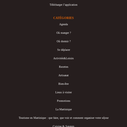
Télécharger l’application
CATÉGORIES
Agenda
Où manger ?
Où dormir ?
Se déplacer
Activités&Loisirs
Recettes
Artisanat
Bien-être
Lieux à visiter
Promotions
La Martinique
Tourisme en Martinique : que faire, que voir et comment organiser votre séjour
Cuisine & Saveurs