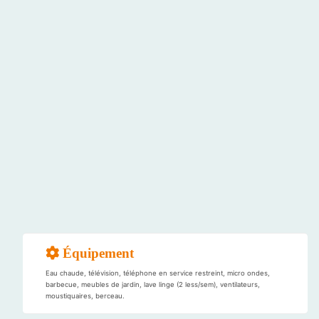
Équipement
Eau chaude, télévision, téléphone en service restreint, micro ondes,
barbecue, meubles de jardin, lave linge (2 less/sem), ventilateurs,
moustiquaires, berceau.