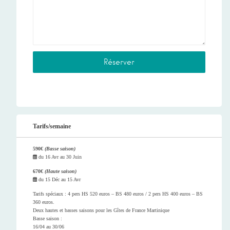
Tarifs/semaine
590€
(Basse saison)
du
16 Avr
au
30 Juin
670€
(Haute saison)
du
15 Déc
au
15 Avr
Tarifs spéciaux : 4 pers HS 520 euros – BS 480 euros / 2 pers HS 400 euros – BS
360 euros.
Deux hautes et basses saisons pour les Gîtes de France Martinique
Basse saison :
16/04 au 30/06