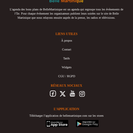
L’agenda des bons plans de BelleMartinique est un agenda qui regroupe tous les événements de
l’île. Pour chaque événement les organisateurs publient leurs soirées sur le site de Belle
Martinique que nous relayons ensuite auprès de la presse, les radios et télévisions.
LIENS UTILES
À propos
Contact
Tarifs
Widgets
CGU / RGPD
RÉSEAUX SOCIAUX
L’APPLICATION
Télécharger l’application de bellemartinique.com sur les stores
appstore
googleplay