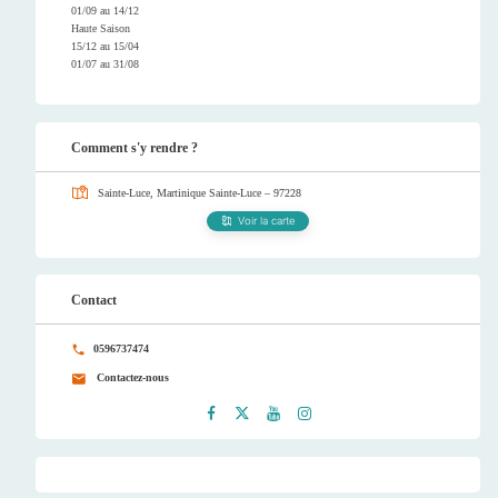
01/09 au 14/12
Haute Saison
15/12 au 15/04
01/07 au 31/08
Comment s'y rendre ?
Sainte-Luce, Martinique
Sainte-Luce – 97228
Voir la carte
Contact
0596737474
Contactez-nous
Faceb
Twitt
Youtu
Instag
ook
er
be
ram