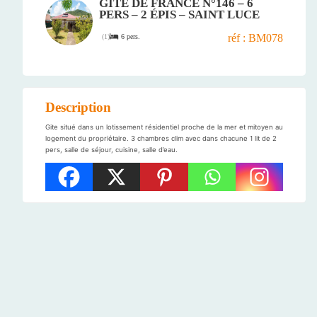
GÎTE DE FRANCE N°146 – 6
PERS – 2 ÉPIS – SAINT LUCE
réf : BM078
6 pers.
(
1
)
Description
Gite situé dans un lotissement résidentiel proche de la mer et mitoyen au
logement du propriétaire. 3 chambres clim avec dans chacune 1 lit de 2
pers, salle de séjour, cuisine, salle d’eau.