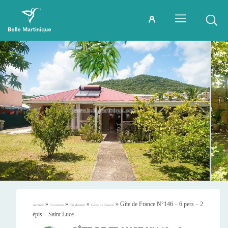
»
»
»
»
Gîte de France N°146 – 6 pers – 2
Accueil
Tourisme
Où dormir
Gîtes de France
épis – Saint Luce