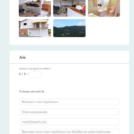
Avis
Saisissez votre réponse en chiffres
*
6
+
8
=