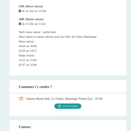
330€
(Basse saison)
du
26 Juil
au
14 Déc
360€
(Haute saison)
du
15 Déc
au
15 Avr
Tarifs basse saison : juillet/août
Deux hautes et basses saisons pour les Gîtes de France Martinique
Basse saison :
16/04 au 30/06
01/09 au 14/12
Haute Saison
15/12 au 15/04
01/07 au 31/08
Comment s'y rendre ?
Chemin Morne Didi, La Trinité, Martinique
Trinité (La) – 97220
Voir la carte
Contact