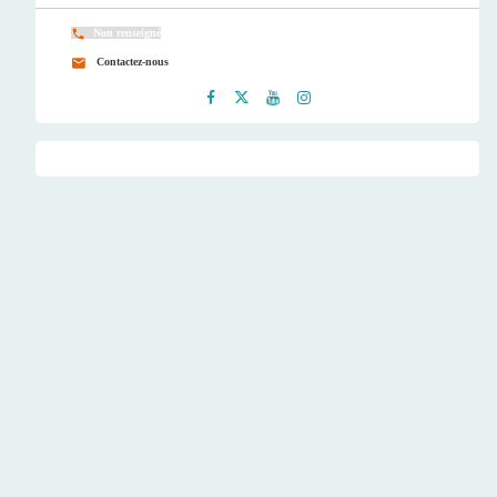
Non renseigné
Contactez-nous
Faceb
Twitt
Youtu
Instag
ook
er
be
ram