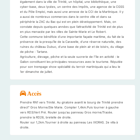
également dans la ville de Trinité, un hôpital, une bibliothèque, une
cyber-base, deux lycées, un centre des Impôts, une agence de la CGSS
et du Pôle Emploi, mais aussi une annexe de la CCI de la Martinique. Il y
a aussi de nombreux commerces dans le centre ville et dans sa
périphérie la ZAC du Bac qui est en plein développement. Mais, on
constate depuis quelques années que l’attractivité de Trinité est de plus
en plus menacée par les villes de Sainte-Marie et Le Robert.
Cette commune bénéficie d’une importante façade maritime, du fait de la
présence de la presqu’île de la Caravelle, d’une réserve naturelle, des
ruines du château Dubuc, d’une base de plein air et de loisirs, du village
de pêche : Tartane.
Agriculture, élevage, pêche et la seule sucrerie de l’’ïle en activité : le
Galion constituent les principales ressources avec le tourisme. Réputée
pour son trempage show spécialité du terroir martiniquais qui a lieu le
1er dimanche de juillet.
Accès
Prendre RN1 vers Trinité. Au giratoire avantt le bourg de Trinité prendre
direct° Gros Morne/Ste Marie. Compter 1,4km.Puis tourner à gauche
vers RD3/Vert Pré. Rouler jusqu'au panneau Gros morne/Tracée.
prendre la RD26, bretelle de droite.
Rouler sur 1,2km.Tourner à droite au panneau Les IXORAS. 2e villa à
droite.