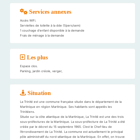
Services annexes
Accès WiFi.
Serviettes de toilette à la dde (1/pers/sem)
1 couchage d'enfant disponible à la demande
Frais de ménage à la demande
Les plus
Espace clos.
Parking, jardin créole, verger,
Situation
La Trinité est une commune française située dans le département de la
Martinique en région Martinique. Ses habitants sont appelés les
Trinitéens.
Située sur la côte atlantique de la Martinique, La Trinité est une des trois
sous-préfectures de la Martinique. La sous-préfecture de La Trinité a été
créée par le décret du 15 septembre 1965. C’est le Chef-lieu de
l’Arrondissement de La Trinité. La commune est actuellement le principal
pôle administratif du nord-atlantique de la Martinique. En effet, on trouve