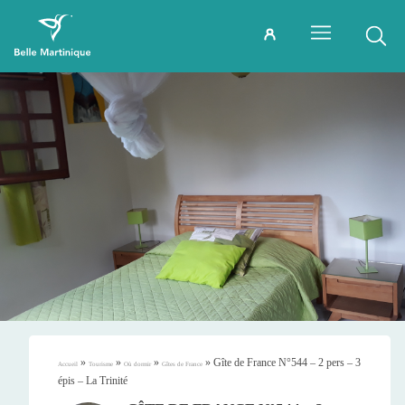
»
»
»
»
Gîte de France N°544 – 2 pers – 3
Accueil
Tourisme
Où dormir
Gîtes de France
épis – La Trinité