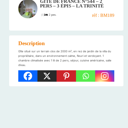
GÎTE DE FRANCE N°544 – 2
PERS – 3 ÉPIS – LA TRINITÉ
réf : BM189
2 pers.
(
1
)
Description
Gîte situé sur un terrain clos de 2000 m², en rez de jardin de la villa du
propriétaire, dans un environnement calme, fleuri et verdoyant. 1
chambre climatisée avec 1 lit de 2 pers, séjour, cuisine américaine, salle
d’eau.