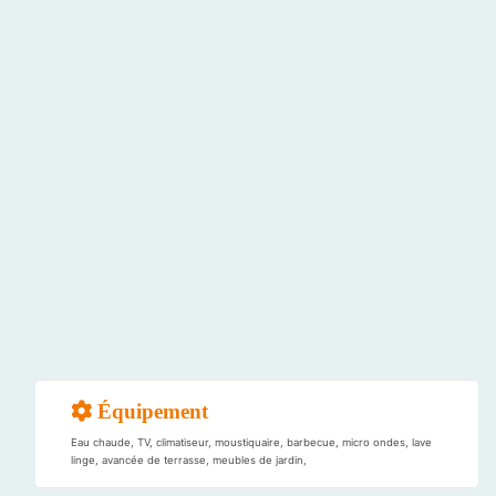
Équipement
Eau chaude, TV, climatiseur, moustiquaire, barbecue, micro ondes, lave
linge, avancée de terrasse, meubles de jardin,