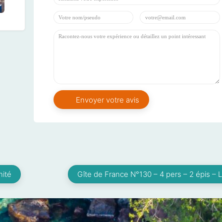
nité
Gîte de France N°130 – 4 pers – 2 épis – 