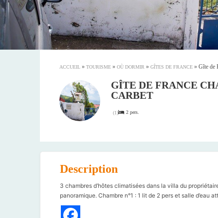
»
»
»
»
Gîte de 
ACCUEIL
TOURISME
OÙ DORMIR
GÎTES DE FRANCE
GÎTE DE FRANCE CHAM
CARBET
2 pers.
(
1
)
Description
3 chambres d’hôtes climatisées dans la villa du propriétaire
panoramique. Chambre n°1 : 1 lit de 2 pers et salle d’eau at