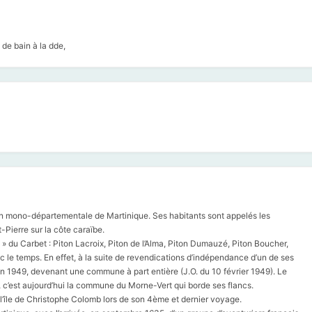
 de bain à la dde,
n mono-départementale de Martinique. Ses habitants sont appelés les
-Pierre sur la côte caraïbe.
» du Carbet : Piton Lacroix, Piton de l’Alma, Piton Dumauzé, Piton Boucher,
 le temps. En effet, à la suite de revendications d’indépendance d’un de ses
en 1949, devenant une commune à part entière (J.O. du 10 février 1949). Le
is, c’est aujourd’hui la commune du Morne-Vert qui borde ses flancs.
 l’île de Christophe Colomb lors de son 4ème et dernier voyage.