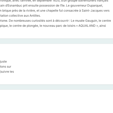
tinique, avec l’arrivée, en septembre 1635, d’un groupe d’aventuriers français
elain d’Esnambuc prit ensuite possession de l’île. Le gouverneur Duparquet,
brique près de la rivière, et une chapelle fut consacrée à Saint-Jacques vers
ation collective aux Antilles.
urisme. De nombreuses curiosités sont à découvrir : Le musée Gauguin, le centre
pique, le centre de plongée, le nouveau parc de loisirs « AQUALAND », ainsi
juste
tons sur
suivre les