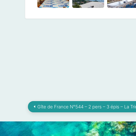
Gîte de France N°544 – 2 pers – 3 épis – La Tri