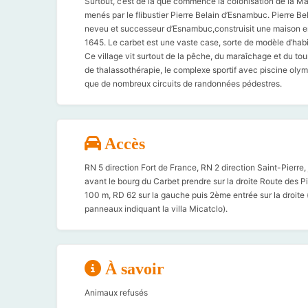
Surtout, c’est de là que commence la colonisation de la Mar
menés par le flibustier Pierre Belain d’Esnambuc. Pierre B
neveu et successeur d’Esnambuc,construisit une maison en 
1645. Le carbet est une vaste case, sorte de modèle d’habit
Ce village vit surtout de la pêche, du maraîchage et du to
de thalassothérapie, le complexe sportif avec piscine olym
que de nombreux circuits de randonnées pédestres.
Accès
RN 5 direction Fort de France, RN 2 direction Saint-Pierre, 
avant le bourg du Carbet prendre sur la droite Route des Pi
100 m, RD 62 sur la gauche puis 2ème entrée sur la droite (
panneaux indiquant la villa Micatclo).
À savoir
Animaux refusés