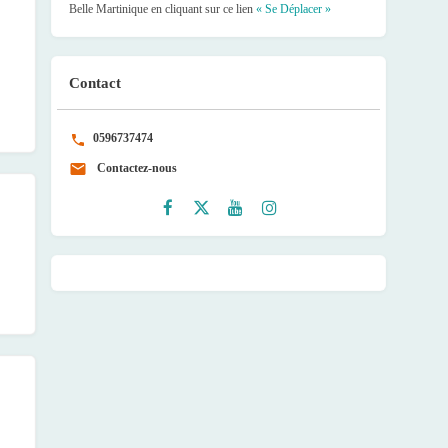
Belle Martinique en cliquant sur ce lien
« Se Déplacer »
Contact
0596737474
Contactez-nous
Faceb
Twitte
Youtu
Instag
ook
r
be
ram