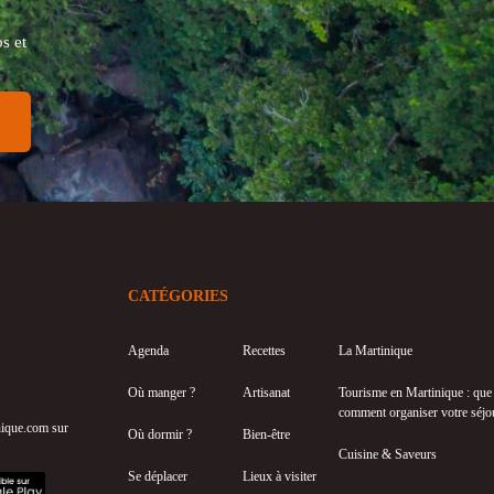
s et
CATÉGORIES
Agenda
Recettes
La Martinique
Où manger ?
Artisanat
Tourisme en Martinique : que f
comment organiser votre séjo
inique.com sur
Où dormir ?
Bien-être
Cuisine & Saveurs
Se déplacer
Lieux à visiter