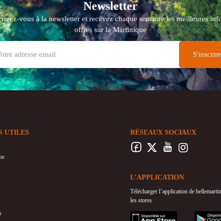
Newsletter
crivez-vous à la newsletter et recevez chaque semaine les meilleures info
offres sur la Martinique
S UTILES
RÉSEAUX SOCIAUX
os
L’APPLICATION
Télécharger l’application de bellemart
les stores
s
appstore
googleplay