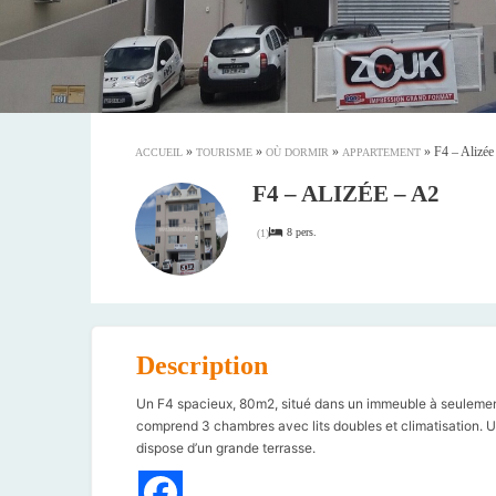
»
»
»
»
F4 – Alizée
ACCUEIL
TOURISME
OÙ DORMIR
APPARTEMENT
F4 – ALIZÉE – A2
8 pers.
(
1
)
Description
Un F4 spacieux, 80m2, situé dans un immeuble à seulement 
comprend 3 chambres avec lits doubles et climatisation. U
dispose d’un grande terrasse.