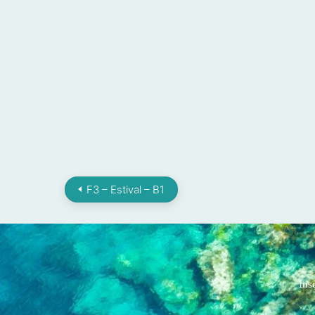
F3 – Estival – B1
Ins