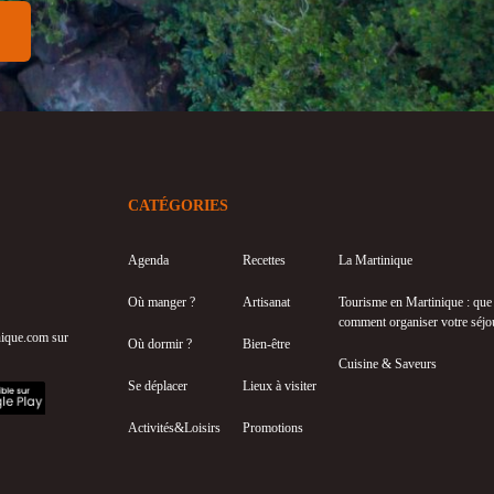
CATÉGORIES
Agenda
Recettes
La Martinique
Où manger ?
Artisanat
Tourisme en Martinique : que f
comment organiser votre séjo
inique.com sur
Où dormir ?
Bien-être
Cuisine & Saveurs
Se déplacer
Lieux à visiter
Activités&Loisirs
Promotions