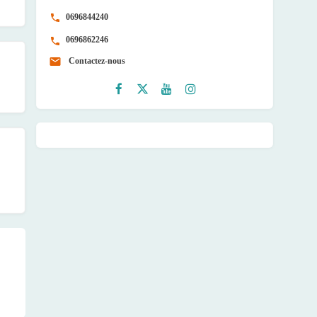
0696844240
0696862246
Contactez-nous
Faceb
Twitte
Youtu
Instag
ook
r
be
ram