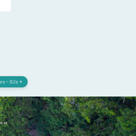
ara – B2e
s et