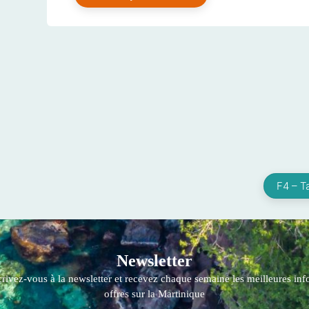
F4 – T
Newsletter
crivez-vous à la newsletter et recevez chaque semaine les meilleures info
offres sur la Martinique