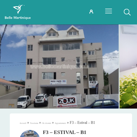
»
»
»
»
F3 – Estival – B1
Accueil
Tourisme
Où dormir
Appartement
F3 – ESTIVAL – B1