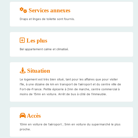
Services annexes
Draps et linges de toilette sont fournis.
Les plus
Bel appartement calme et climatisé.
Situation
Le logement est très bien situé, tant pour les affaires que pour visiter
l'île, à une dizaine de km en transport de l'aéroport et du centre ville de
Fort-de-France. Petite épicerie à 2mn de marche, centre commercial à
moins de 15mn en voiture. Arrêt de bus à côté de l'immeuble.
Accès
10mn en voiture de l'aéroport ; 5mn en voiture du supermarché le plus
proche.