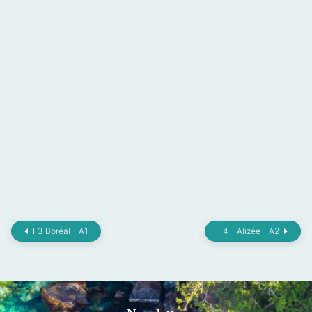
F3 Boréal – A1
F4 – Alizée – A2