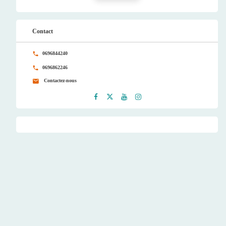
Contact
0696844240
0696862246
Contactez-nous
Faceb
Twitt
Youtu
Instag
ook
er
be
ram