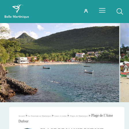
»
»
»
»
Plage de l’Anse
Accueil
Le Tourisme en Martinique
Lieux à visiter
Plages de Martinique
Dufour