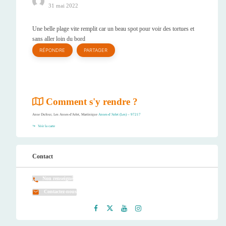
31 mai 2022
Une belle plage vite remplit car un beau spot pour voir des tortues et
sans aller loin du bord
RÉPONDRE
PARTAGER
Comment s'y rendre ?
Anse Dufour, Les Anses-d'Arlet, Martinique
Anses-d’Arlet (Les) – 97217
Voir la carte
Contact
Non renseigné
Contactez-nous