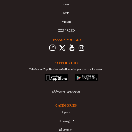
Contact
Tarifs
Widgets
CGU / RGPD
RÉSEAUX SOCIAUX
L’APPLICATION
Télécharger l’application de bellemartinique.com sur les stores
appstore
googleplay
Télécharger l’application
CATÉGORIES
Agenda
Où manger ?
Où dormir ?