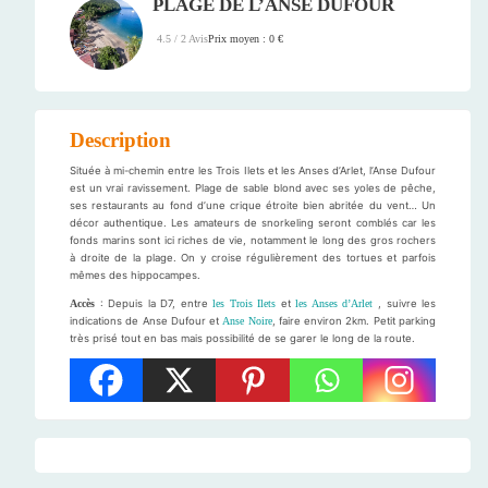
PLAGE DE L’ANSE DUFOUR
Prix moyen : 0 €
4.5 / 2 Avis
Description
Située à mi-chemin entre les Trois Ilets et les Anses d’Arlet, l’Anse Dufour
est un vrai ravissement. Plage de sable blond avec ses yoles de pêche,
ses restaurants au fond d’une crique étroite bien abritée du vent… Un
décor authentique. Les amateurs de snorkeling seront comblés car les
fonds marins sont ici riches de vie, notamment le long des gros rochers
à droite de la plage. On y croise régulièrement des tortues et parfois
mêmes des hippocampes.
Accès
: Depuis la D7, entre
les Trois Ilets
et
les Anses d’Arlet
, suivre les
indications de Anse Dufour et
Anse Noire
, faire environ 2km. Petit parking
très prisé tout en bas mais possibilité de se garer le long de la route.