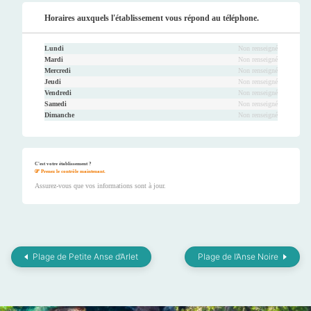
Faceb
Twitt
Youtu
Instag
ook
er
be
ram
Horaires auxquels l'établissement vous répond au téléphone.
Lundi
Non renseigné
Mardi
Non renseigné
Mercredi
Non renseigné
Jeudi
Non renseigné
Vendredi
Non renseigné
Samedi
Non renseigné
Dimanche
Non renseigné
C'est votre établissement ?
Prenez le contrôle maintenant.
Assurez-vous que vos informations sont à jour.
Plage de Petite Anse d’Arlet
Plage de l’Anse Noire