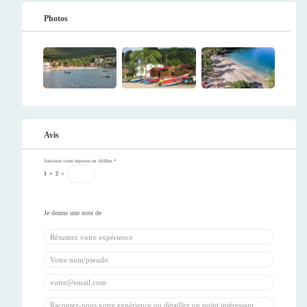
Photos
Avis
Saisissez votre réponse en chiffres
*
1
+
2
=