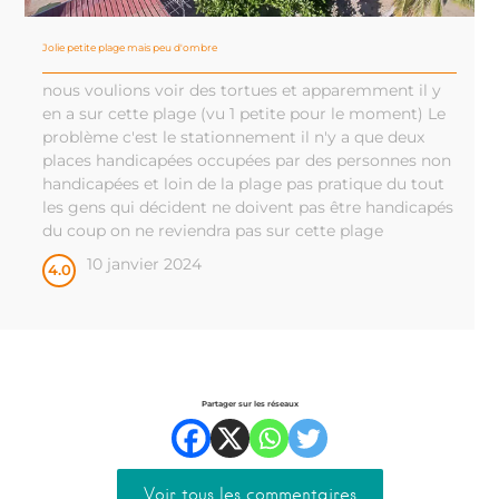
Jolie petite plage mais peu d'ombre
nous voulions voir des tortues et apparemment il y
en a sur cette plage (vu 1 petite pour le moment) Le
problème c'est le stationnement il n'y a que deux
places handicapées occupées par des personnes non
handicapées et loin de la plage pas pratique du tout
les gens qui décident ne doivent pas être handicapés
du coup on ne reviendra pas sur cette plage
10 janvier 2024
4.0
Partager sur les réseaux
Voir tous les commentaires