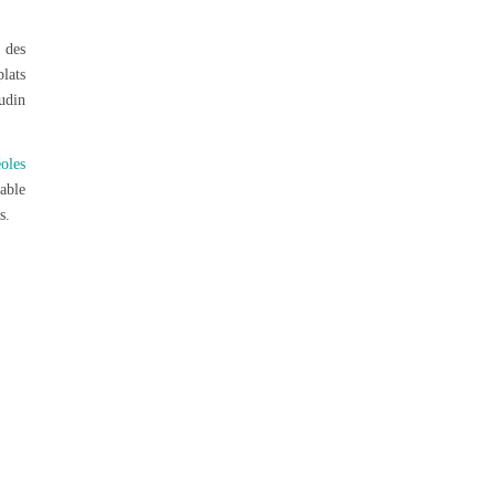
t des
lats
udin
éoles
table
s.