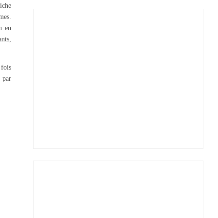
riche
ômes.
n en
nts,
fois
r par