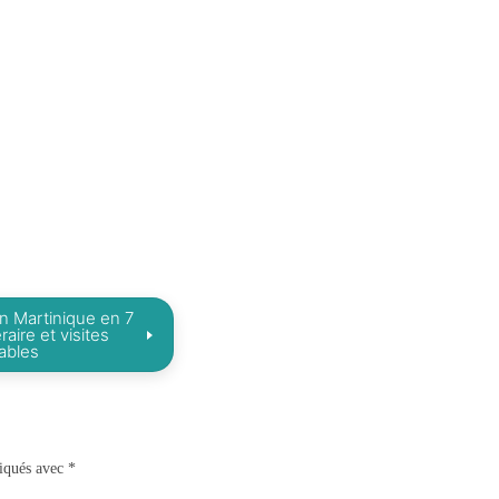
en Martinique en 7
éraire et visites
ables
diqués avec
*