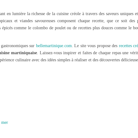
nt en lumière la richesse de la cuisine créole à travers des saveurs uniques e
opicaux et viandes savoureuses composent chaque recette, que ce soit des p
ets épicés comme le colombo de poulet ou de recettes plus douces comme le bo
rs gastronomiques sur
bellemartinique.com
. Le site vous propose des
recettes cr
uisine martiniquaise
. Laissez-vous inspirer et faites de chaque repas une véri
périence culinaire avec des idées simples à réaliser et des découvertes délicieuse
e mer