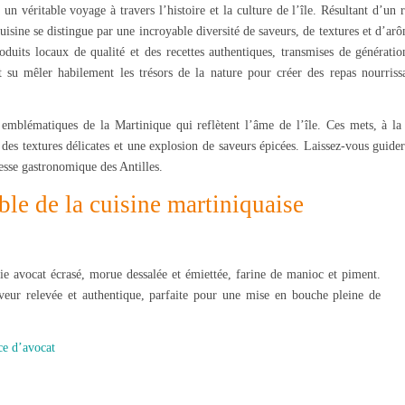
un véritable voyage à travers l’histoire et la culture de l’île. Résultant d’un 
cuisine se distingue par une incroyable diversité de saveurs, de textures et d’ar
oduits locaux de qualité et des recettes authentiques, transmises de génératio
t su mêler habilement les trésors de la nature pour créer des repas nourrissa
 emblématiques de la Martinique qui reflètent l’âme de l’île. Ces mets, à la 
 des textures délicates et une explosion de saveurs épicées. Laissez-vous guide
hesse gastronomique des Antilles.
ble de la cuisine martiniquaise
cie avocat écrasé, morue dessalée et émiettée, farine de manioc et piment.
veur relevée et authentique, parfaite pour une mise en bouche pleine de
ce d’avocat