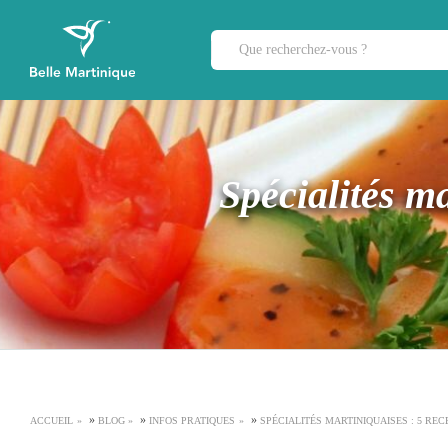
Spécialités m
»
»
»
ACCUEIL
BLOG
INFOS PRATIQUES
SPÉCIALITÉS MARTINIQUAISES : 5 R