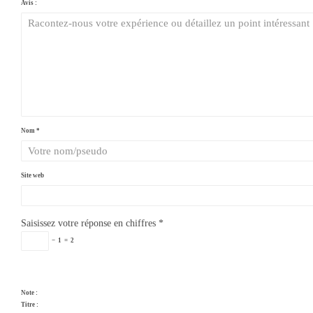
Avis :
Nom
*
Site web
Saisissez votre réponse en chiffres
*
−
1
=
2
Note :
Titre :