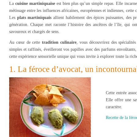
La
cuisine martiniquaise
est bien plus qu’un simple repas. Elle incarne 
métissage entre les influences africaines, européennes et indiennes, cette 
Les
plats martiniquais
allient habilement des épices puissantes, des pr
génération. Chaque met raconte l’histoire des ancêtres de l’île, qui on
savoureux et chargés de sens.
Au cœur de cette
tradition culinaire
, vous découvrirez des spécialités
simples et raffinés, éveilleront vos papilles avec des parfums envoûtants,
cette expérience sensorielle unique qui vous invite à explorer toute la ric
1. La féroce d’avocat, un incontourna
Cette entrée asso
Elle offre une sa
caractère.
Recette de la féro