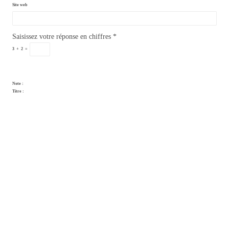
Site web
Saisissez votre réponse en chiffres
*
3
+
2
=
Note :
Titre :