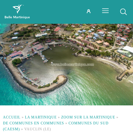
ACCUEIL
»
LA MARTINIQUE
»
ZOOM SUR LA MARTINIQUE
»
DE COMMUNES EN COMMUNES
»
COMMUNES DU SUD
(CAESM)
»
VAUCLIN (LE)