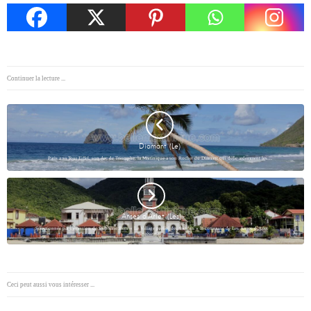
Continuer la lecture ...
Diamant (Le)
Paris a sa Tour Eiffel, son Arc de Triomphe, la Martinique a son Rocher du Diamant qui défie ardemment les…
Anses d’Arlet (Les)
Sélectionnée par l’émission de Stéphane Bern « Le Village préféré des français » la commune de Les Anses d’Arlet
représente…
Ceci peut aussi vous intéresser ...