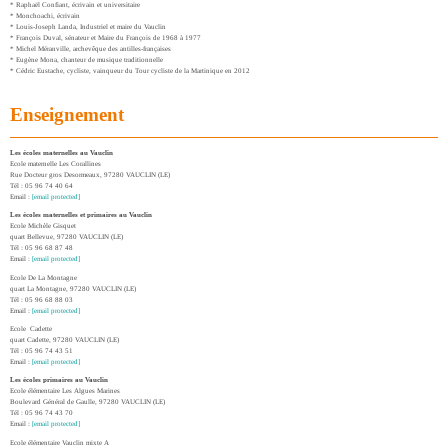
* Raphaël Confiant, écrivain et universitaire
* Monchoachi, écrivain
* Louis-Joseph Landa, Industriel et maire du Vauclin
* François Duval, sénateur et Maire du François de 1968 à 1977
* Michel Méranville, archevêque des antilles-françaises
* Eugène Mona, chanteur de musique traditionnelle
* Cédric Eustache, cycliste, vainqueur du Tour cycliste de la Martinique en 2012
Enseignement
Les écoles maternelles au Vauclin
Ecole maternelle Les Corallines
Rue Docteur gros Desormeaux, 97280 VAUCLIN (LE)
Tél : 05 96 74 40 64
Email :
[email protected]
Les écoles maternelles et primaires au Vauclin
Ecole Michèle Gisquet
quart Bellevue, 97280 VAUCLIN (LE)
Tél : 05 96 68 87 48
Email :
[email protected]
Ecole De La Montagne
quart La Montagne, 97280 VAUCLIN (LE)
Tél : 05 96 68 88 03
Email :
[email protected]
Ecole Cadette
quart Cadette, 97280 VAUCLIN (LE)
Tél : 05 96 74 43 51
Email :
[email protected]
Les écoles primaires au Vauclin
Ecole élémentaire Les Algues Marines
Boulevard Général de Gaulle, 97280 VAUCLIN (LE)
Tél : 05 96 74 43 70
Email :
[email protected]
Ecole élémentaire Vauclin mixte A