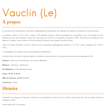
Vauclin (Le)
À propos
Le Vauclin est une ville française, située dans le département de la Martinique. Ses habitants sont appelés les Vauclinois et les Vauclinoises.
La commune s’étend sur 39,1 km² et compte 9 364 habitants depuis le dernier recensement de la population. Avec une densité de 239,7
habitants par km², cette commune a connu une nette hausse de 20,4% de sa population par rapport à 1999. Entourée par les communes de Le
Marin et Le François, elle est située à 10 km au sud-est du François la plus grande ville des environs.
Située à 10 mètres d’altitude, la ville du Vauclin a pour coordonnées géographiques Latitude: 14° 31′ 60 » nord, Longitude: 60° 49′ 60 »
ouest.
C’est également une commune du parc naturel régional de Martinique.
La Pointe Faula, au Vauclin a tendance depuis ces dernières années à devenir l’un des spots de kitesurf les plus importants de l’île
Situation :
Située sur la côte atlantique, au sud de la Martinique
Habitants :
Vauclinois / Vauclinoises
Nb d’Habitants :
9 364 habitants environ
Mairie :
05 96 74 40 40
Office du Tourisme :
05.96.74.15.32
Code Postal :
97280
Histoire
L’habitation du seigneur de Vauquelin, enrichi par ses plantations de canne à sucre et de tabac, aurait laissé son nom au quartier institué en
commune en 1837.
Personnalités liées à la commune :