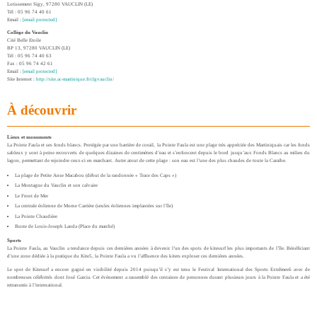
Lotissement Sigy, 97280 VAUCLIN (LE)
Tél : 05 96 74 40 61
Email :
[email protected]
Collège du Vauclin
Cité Belle Etoile
BP 13, 97280 VAUCLIN (LE)
Tél : 05 96 74 40 63
Fax : 05 96 74 42 61
Email :
[email protected]
Site Internet :
http://site.ac-martinique.fr/clgvauclin/
À découvrir
Lieux et monuments
La Pointe Faula et ses fonds blancs. Protégée par une barrière de corail, la Pointe Faula est une plage très appréciée des Martiniquais car les fonds
sableux y sont à peine recouverts de quelques dizaines de centimètres d’eau et s’enfoncent depuis le bord jusqu’aux Fonds Blancs au milieu du
lagon, permettant de rejoindre ceux-ci en marchant. Autre atout de cette plage : son eau est l’une des plus chaudes de toute la Caraïbe.
La plage de Petite Anse Macabou (début de la randonnée « Trace des Caps »)
La Montagne du Vauclin et son calvaire
Le Front de Mer
La centrale éolienne de Morne Carrière (seules éoliennes implantées sur l’île)
La Pointe Chaudière
Buste de Louis-Joseph Landa (Place du marché)
Sports
La Pointe Faula, au Vauclin a tendance depuis ces dernières années à devenir l’un des spots de kitesurf les plus importants de l’île. Bénéficiant
d’une zone dédiée à la pratique du Kite5, la Pointe Faula a vu l’affluence des kiters exploser ces dernières années.
Le spot de Kitesurf a encore gagné en visibilité depuis 2014 puisqu’il s’y est tenu le Festival International des Sports Extrêmes6 avec de
nombreuses célébrités dont José Garcia. Cet évènement a rassemblé des centaines de personnes durant plusieurs jours à la Pointe Faula et a été
retransmis à l’international.