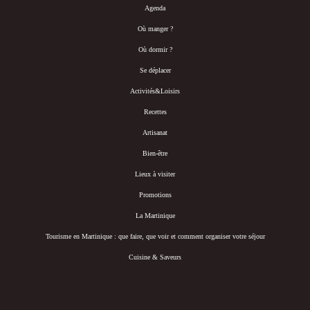
Agenda
Où manger ?
Où dormir ?
Se déplacer
Activités&Loisirs
Recettes
Artisanat
Bien-être
Lieux à visiter
Promotions
La Martinique
Tourisme en Martinique : que faire, que voir et comment organiser votre séjour
Cuisine & Saveurs