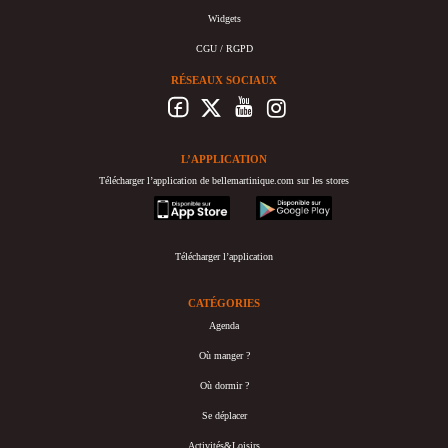
Widgets
CGU / RGPD
RÉSEAUX SOCIAUX
L’APPLICATION
Télécharger l’application de bellemartinique.com sur les stores
appstore
googleplay
Télécharger l’application
CATÉGORIES
Agenda
Où manger ?
Où dormir ?
Se déplacer
Activités&Loisirs