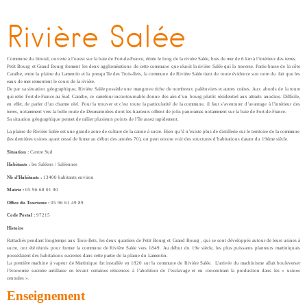
Rivière Salée
Commune du littoral, ouverte à l’ouest sur la baie de Fort-de-France, étirée le long de la rivière Salée, bras de mer de 6 km à l’intérieur des terres.
Petit Bourg et Grand Bourg forment les deux agglomérations de cette commune que réunit la rivière Salée qui la traverse. Partie basse de la côte
Caraïbe, entre la plaine du Lamentin et la presqu’île des Trois-Ilets, la commune de Rivière Salée tient de toute évidence son nom du fait que les
eaux de mer remontent le cours de la rivière.
De par sa situation géographique, Rivière Salée possède une mangrove riche de nombreux palétuviers et autres crabes. Aux abords de la route
qui relie Fort-de-France au Sud Caraïbe, ce carrefour incontournable donne des airs d’un bourg plutôt résidentiel aux attraits anodins. Difficile,
en effet, de parler d’un charme réel. Pour la trouver et c’est toute la particularité de la commune, il faut s’aventurer d’avantage à l’intérieur des
terres, notamment vers la belle route de Desmarinières dont les hauteurs offrent de jolis panoramas notamment sur la baie de Fort-de-France.
Sa situation géographique permet de rallier plusieurs points de l’île assez rapidement.
La plaine de Rivière Salée est une grande zone de culture de la canne à sucre. Bien qu’il n’existe plus de distillerie sur le territoire de la commune
(les dernières usines ayant cessé de fumer au début des années 70), on peut encore voir des structures d’habitations datant du 19ème siècle.
Situation :
Centre Sud
Habitants :
les Saléens / Saléennes
Nb d’Habitants :
13400 habitants environ
Mairie :
05 96 68 01 90
Office du Tourisme :
05 96 61 49 89
Code Postal :
97215
Histoire
Rattachés pendant longtemps aux Trois-Ilets, les deux quartiers de Petit Bourg et Grand Bourg , qui se sont développés autour de leurs usines à
sucre, ont été réunis pour former la commune de Rivière Salée vers 1849. Au début du 19e siècle, les plus puissants planteurs martiniquais
possédaient des habitations sucreries dans cette partie de la plaine du Lamentin.
La première machine à vapeur de Martinique fut installée en 1820 sur la commune de Rivière Salée. L’arrivée du machinisme allait bouleverser
l’économie sucrière antillaise en levant certaines réticences à l’abolition de l’esclavage et en concentrant la production dans les « usines
centrales ».
Enseignement