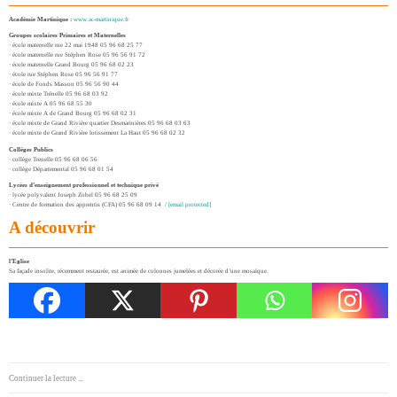
Académie Martinique :
www.ac-martinique.fr
Groupes scolaires Primaires et Maternelles
· école maternelle rue 22 mai 1948 05 96 68 25 77
· école maternelle rue Stéphen Rose 05 96 56 91 72
· école maternelle Grand Bourg 05 96 68 02 23
· école rue Stéphen Rose 05 96 56 91 77
· école de Fonds Masson 05 96 56 90 44
· école mixte Trénelle 05 96 68 03 92
· école mixte A 05 96 68 55 30
· école mixte A de Grand Bourg 05 96 68 02 31
· école mixte de Grand Rivière quartier Desmarinières 05 96 68 03 63
· école mixte de Grand Rivière lotissement La Haut 05 96 68 02 32
Collèges Publics
· collège Trenelle 05 96 68 06 56
· collège Départemental 05 96 68 01 54
Lycées d’enseignement professionnel et technique privé
· lycée polyvalent Joseph Zobel 05 96 68 25 09
· Centre de formation des apprentis (CFA) 05 96 68 09 14 /
[email protected]
A découvrir
l’Eglise
Sa façade insolite, récemment restaurée, est animée de colonnes jumelées et décorée d’une mosaïque.
Continuer la lecture ...