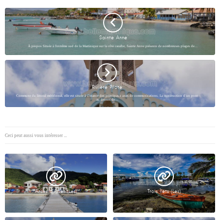
Sainte Anne
À propos Située à l'extrême sud de la Martinique sur la côte caraïbe, Sainte Anne présente de nombreuses plages de…
Rivière Pilote
Commune du littoral méridional, elle est située à distance des principaux axes de communications. La construction d’un pont
au dessus de…
Ceci peut aussi vous intéresser ...
Anses d’Arlet (Les)
Trois Îlets (Les)