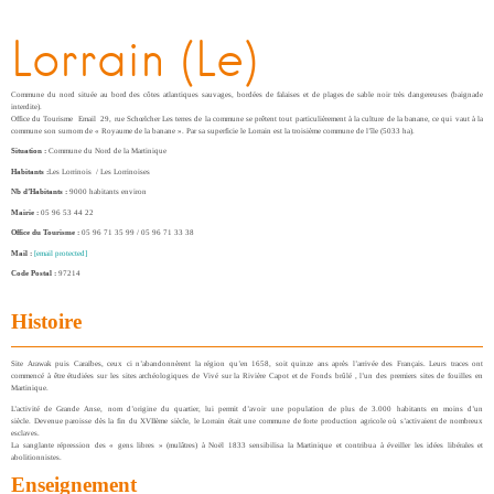
Lorrain (Le)
Commune du nord située au bord des côtes atlantiques sauvages, bordées de falaises et de plages de sable noir très dangereuses (baignade
interdite).
Office du Tourisme Email 29, rue Schœlcher Les terres de la commune se prêtent tout particulièrement à la culture de la banane, ce qui vaut à la
commune son surnom de « Royaume de la banane ». Par sa superficie le Lorrain est la troisième commune de l’île (5033 ha).
Situation :
Commune du Nord de la Martinique
Habitants :
Les Lorrinois / Les Lorrinoises
Nb d’Habitants :
9000 habitants environ
Mairie :
05 96 53 44 22
Office du Tourisme :
05 96 71 35 99 / 05 96 71 33 38
Mail :
[email protected]
Code Postal :
97214
Histoire
Site Arawak puis Caraïbes, ceux ci n’abandonnèrent la région qu’en 1658, soit quinze ans après l’arrivée des Français. Leurs traces ont
commencé à être étudiées sur les sites archéologiques de Vivé sur la Rivière Capot et de Fonds brûlé , l’un des premiers sites de fouilles en
Martinique.
L’activité de Grande Anse, nom d’origine du quartier, lui permit d’avoir une population de plus de 3.000 habitants en moins d’un
siècle. Devenue paroisse dès la fin du XVIIème siècle, le Lorrain était une commune de forte production agricole où s’activaient de nombreux
esclaves.
La sanglante répression des « gens libres » (mulâtres) à Noël 1833 sensibilisa la Martinique et contribua à éveiller les idées libérales et
abolitionnistes.
Enseignement