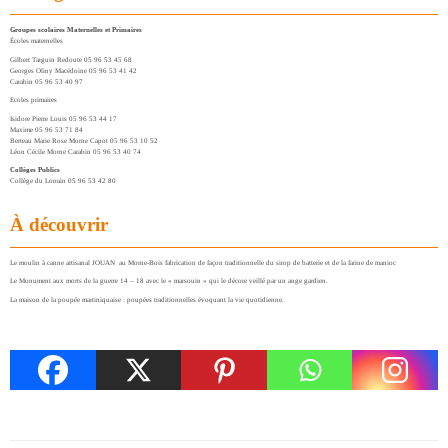
Groupes scolaires Maternelles et Primaires
Écoles maternelles
Gilbert Targuin Redoute 05 96 53 45 68
Georges Oliny Macédoine 05 96 53 41 42
Carabin 05 96 53 40 97
Ecoles primaires
Isidore Pierre Louis 05 96 53 44 17
Maxime 05 96 53 71 84
Berteau Marie Rose Morne Capot 05 96 53 10 52
Léon Cécile Morne Carabin 05 96 53 40 74
Collèges Publics
Collège du Lorrain 05 96 53 42 80
À découvrir
Le moulin à canne artisanal JOUAN au Morne-Bois fabrication de façon traditionnelle du sirop de batterie et de la farine de manioc
Le Monument aux morts de la guerre 14 – 18 avec le « marsouin » qui le décore veillé par un ange gardien.
La maison de la poupée martiniquaise : poupées traditionnelles évoquant la vie quotidienne.