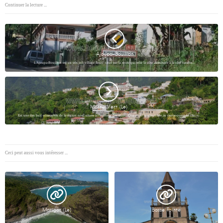
Continuer la lecture ...
Ajoupa-Bouillon
L'Ajoupa-Bouillon est un très joli village fleuri situé sur la route qui relie la côte atlantique à la côte caraïbe…
Morne Vert (Le)
Est une des huit communes de la région nord située à l’intérieur des terres. Commune continentale au centre-ouest de l'Ile.…
Ceci peut aussi vous intéresser ...
Marigot (Le)
Basse Pointe