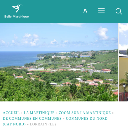
ACCUEIL
»
LA MARTINIQUE
»
ZOOM SUR LA MARTINIQUE
»
DE COMMUNES EN COMMUNES
»
COMMUNES DU NORD
(CAP NORD)
»
LORRAIN (LE)