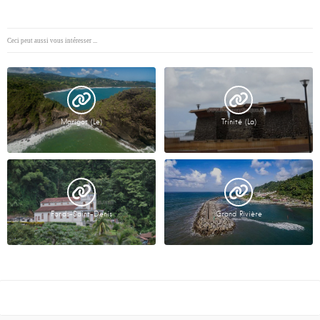
Ceci peut aussi vous intéresser ...
Marigot (Le)
Trinité (La)
Fonds-Saint-Denis
Grand Rivière