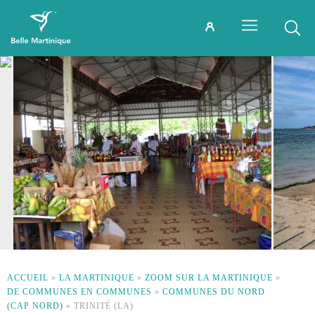
ACCUEIL
»
LA MARTINIQUE
»
ZOOM SUR LA MARTINIQUE
»
DE COMMUNES EN COMMUNES
»
COMMUNES DU NORD
(CAP NORD)
»
TRINITÉ (LA)