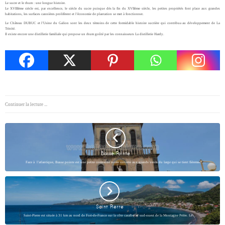
Le sucre et le rhum : une longue histoire.
Le XVIIIème siècle est, par excellence, le siècle du sucre puisque dès la fin du XVIIème siècle, les petites propriétés font place aux grandes
habitations, les surfaces cannières prolifèrent et l’économie de plantation se met à fonctionner.
Le Château DUBUC et l’Usine du Galion sont les deux témoins de cette formidable histoire sucrière qui contribua au développement de La
Trinité.
Il existe encore une distillerie familiale qui propose un rhum goûté par les connaisseurs La distillerie Hardy.
Continuer la lecture ...
Basse Pointe
Face à l’atlantique, Basse pointe est une petite commune rurale ouverte aux grands vents du large qui se tient fièrement…
Saint Pierre
Saint-Pierre est située à 31 km au nord de Fort-de-France sur la côte caraïbe au sud-ouest de la Montagne Pelée. Le…