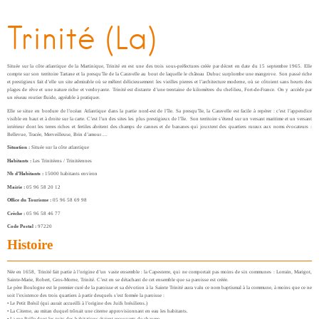
Trinité (La)
Située sur la côte atlantique de la Martinique, Trinité en est une des trois sous-préfectures créée par décret en date du 15 septembre 1965. Elle
compte sur son territoire Tartane et la presqu’île de la Caravelle au bout de laquelle le château Dubuc surplombe une mangrove. Son passé riche
et prestigieux fait d’elle un site admirable où se mêlent délicieusement les vieilles pierres et l’architecture moderne, où se côtoient sans heurts des
plages de rêve et une nature riche et verdoyante. Trinité est distante d’une trentaine de kilomètres du chef-lieu, Fort-de-France. On y accède par
un réseau routier fluide, agréable à pratiquer.
Elle se situe en bordure de l’océan Atlantique dans la partie nord-est de l’île. Sa presqu’île, la Caravelle est facile à repérer : c’est l’appendice
visible en haut et à droite sur la carte. C’est l’un des sites les plus prestigieux de l’île. Son territoire s’étend sur un versant maritime et un versant
intérieur dont les terres riches et fertiles abritent des champs de cannes et de bananes qui jouxtent des quartiers ruraux aux noms évocateurs :
Bellevue, Tracée, Merveilleuse, Brin d’amour….
Situation :
Située sur la côte atlantique
Habitants :
Les Trinitéens / Trinitéennes
Nb d’Habitants :
15000 habitants environ
Mairie :
05 96 58 20 12
Office du Tourisme :
05 96 58 69 98
Crèche :
05 96 58 46 77
Code Postal :
97220
Histoire
Née en 1658, Trinité fait partie à l’origine d’un vaste ensemble : la Capesterre, qui ne comportait pas moins de six communes : Lorrain, Marigot,
Sainte-Marie, Robert, Gros-Morne, Trinité. C’est en se détachant de cet ensemble que sa paroisse est créée.
Le père Boulogne est le premier curé de la paroisse et sa dévotion à la Sainte Trinité aura valu ce nom baptismal à la commune, à moins que ce ne
soit l’existence des trois quartiers à partir desquels s’est formée la paroisse :
• Le Petit Brésil (qui aurait accueilli à l’origine des Juifs brésiliens.)
• La Citerne, au mitan duquel trônait une citerne approvisionnant en eau les habitants.
• La rue Paille dont les toits des habitations étaient recouverts de chaume.