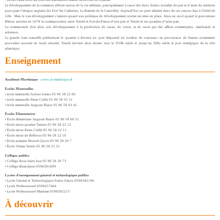
Le développement de la commune débute autour de la vie militaire, principalement à cause des deux fortins installés de part et d’autre du territoire
pour parer l’attaque anglaise (Le Fort Ste Catherine, La Batterie de la Caravelle). Aujourd’hui on peut admirer deux de ces canons face à l’hôtel de
ville. Mais le vrai développement s’amorce quand une politique de développement routier est mise en place. Ainsi en est-il quand le gouverneur
Blénac autorise en 1678 la communication entre Trinité et Fort-de-France d’une part et Trinité et ses quartiers d’autre part.
La communauté doit alors son développement à la production de cacao, de coton, et de sucre qui fait affluer commerçants, marchands et
acheteurs.
La grande baie naturelle prédestinait le quartier à devenir un port fréquenté où nombre de vaisseaux en provenance de Nantes notamment
pouvaient accoster en toute sécurité. Trinité devient alors durant tout le XVIIe siècle et jusqu’au XIXe siècle le port stratégique de la côte
atlantique.
Enseignement
Académie Martinique :
www.ac-martinique.fr
Ecoles Maternelles
• école maternelle Justine Lemus 05 96 58 22 66
• école maternelle Pierre Cirille 05 96 58 35 51
• école maternelle Auguste Rejon 05 96 58 63 41
Ecoles Elémentaires
• École élémentaire Auguste Rejon 05 96 58 60 51
• École mixte quartier Tartane 05 96 58 22 12
• École mixte Pierre Cirille 05 96 58 22 11
• École mixte de Bellevue 05 96 58 22 10
• École primaire Honoré Guyot 05 96 58 20 7
• École Ultima Vestris 05 96 58 22 51
Collèges publics
• Collège Rose Saint Just 05 96 58 20 73
• Collège Beauséjour 0596581609
Lycées d’enseignement général et technologique publics
• Lycée Général et Technologique Frantz Fanon 0596582196
• Lycée Professionnel 0596657464
• Lycée Professionnel Maritime 0596582213
À découvrir