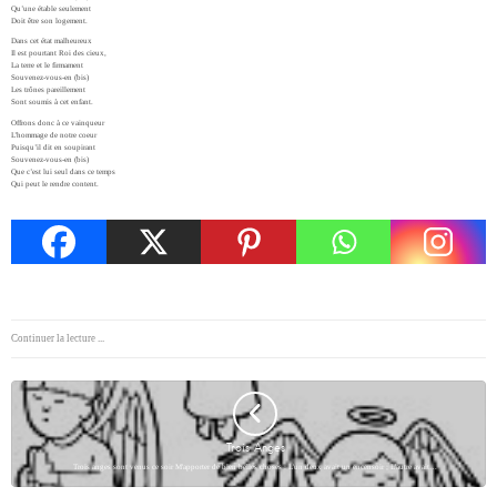
Qu’une étable seulement
Doit être son logement.
Dans cet état malheureux
Il est pourtant Roi des cieux,
La terre et le firmament
Souvenez-vous-en (bis)
Les trônes pareillement
Sont soumis à cet enfant.
Offrons donc à ce vainqueur
L’hommage de notre coeur
Puisqu’il dit en soupirant
Souvenez-vous-en (bis)
Que c’est lui seul dans ce temps
Qui peut le rendre content.
Continuer la lecture ...
Trois Anges
Trois anges sont venus ce soir M'apporter de bien belles choses : L'un deux avait un encensoir ; L'autre avait…