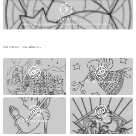
Satan crève
Satan crève Satan depuis cinq mille ans Plus fin qu'Adam et Eve Voit le terme de son temps Et je…
Ceci peut aussi vous intéresser ...
Voisin
Oh ! La bonne nouvelle
O Divine sagesse
Nos Soupirs