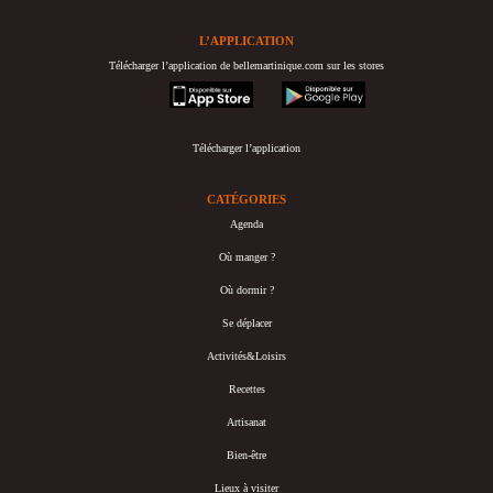
L’APPLICATION
Télécharger l’application de bellemartinique.com sur les stores
appstore
googleplay
Télécharger l’application
CATÉGORIES
Agenda
Où manger ?
Où dormir ?
Se déplacer
Activités&Loisirs
Recettes
Artisanat
Bien-être
Lieux à visiter