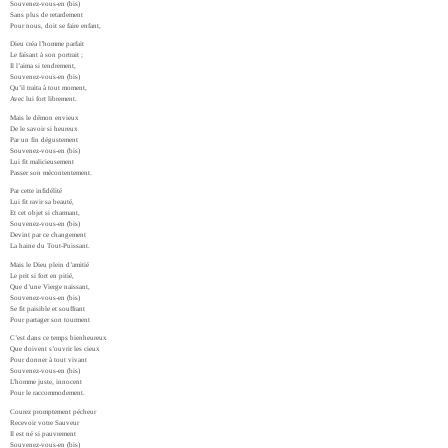
Souvenez-vous-en (bis)
Sans plus de retardement
Pour nous, doit se faire enfant,
Dieu créa l’homme parfait
Le faisant à son portrait ;
Il l’aima si tendrement,
Souvenez-vous-en (bis)
Qu’il traita à tout moment,
Avec lui fort librement.
Mais le démon envieux
De le savoir si heureux
Par un fin dégustement
Souvenez-vous-en (bis)
Lui fit malicieusement
Passer son mécontentement.
Par cette infidélité
Lui fit ravir sa beauté,
Et cet objet si charmant,
Souvenez-vous-en (bis)
Devint par ce changement
La haine du Tout-Puissant.
Mais le Dieu plein d’amitié
Le prit si fort en pitié,
Que d’une Vierge naissant,
Souvenez-vous-en (bis)
Se fit paisible et souffrant
Pour partager son tourment
C’est dans ce temps bienheureux
Que doivent s’ouvrir les cieux
Pour donner à tout vivant
Souvenez-vous-en (bis)
L’homme juste, innocent
Pour le raccommodement.
Courez promptement pécheur
Recevoir votre Sauveur
Il est né si pauvrement
Souvenez-vous-en (bis)