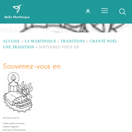
ACCUEIL
»
LA MARTINIQUE
»
TRADITIONS
»
CHANTÉ NOËL
UNE TRADITION
»
SOUVENEZ-VOUS EN
Souvenez-vous en
Souvenez-vous en
0 Dieu quelle nouveauté
Gabriel a rapporté :
Il dit que le Tout-Puissant