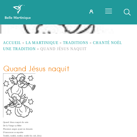
ACCUEIL
»
LA MARTINIQUE
»
TRADITIONS
»
CHANTÉ NOËL
UNE TRADITION
»
QUAND JÉSUS NAQUIT
Quand Jésus naquit
Quand Jésus naquit du sein
De la Vierge sa Mère
Plusieurs anges ayant eu dessein
D’annoncer ce mystère
Tombé, tombé, tombé, tombé du ciel, (bis)