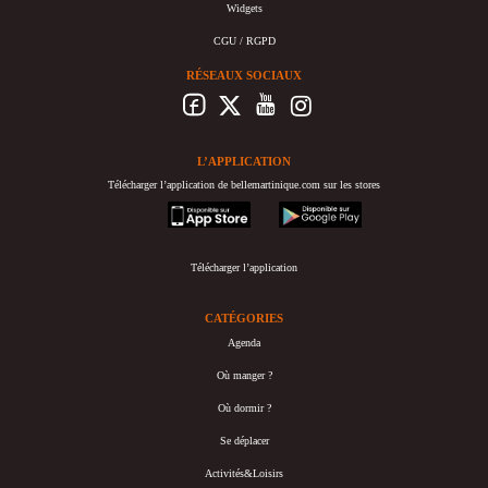
Widgets
CGU / RGPD
RÉSEAUX SOCIAUX
L’APPLICATION
Télécharger l’application de bellemartinique.com sur les stores
appstore
googleplay
Télécharger l’application
CATÉGORIES
Agenda
Où manger ?
Où dormir ?
Se déplacer
Activités&Loisirs