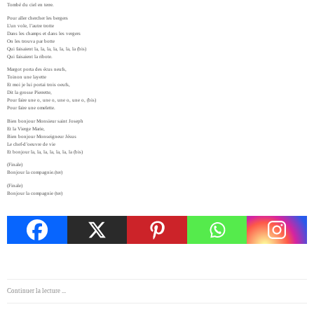
Tombé du ciel en terre.
Pour aller chercher les bergers
L’un vole, l’autre trotte
Dans les champs et dans les vergers
On les trouva par botte
Qui faisaient la, la, la, la, la, la, la (bis)
Qui faisaient la ribote.
Margot porta des écus neufs,
Toinon une layette
Et moi je lui portai trois oeufs,
Dit la grosse Pierrette,
Pour faire une o, une o, une o, une o, (bis)
Pour faire une omelette.
Bien bonjour Monsieur saint Joseph
Et la Vierge Marie,
Bien bonjour Monseigneur Jésus
Le chef-d’oeuvre de vie
Et bonjour la, la, la, la, la, la, la (bis)
(Finale)
Bonjour la compagnie.(ter)
(Finale)
Bonjour la compagnie (ter)
Continuer la lecture ...