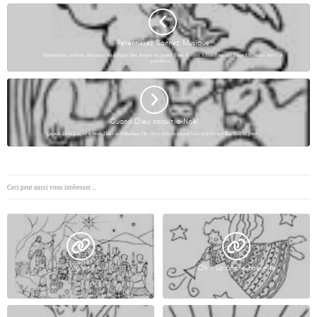
Retentissez Sonnez Musique
Retentissez, sonnez, musique Angélique Des Anges du grand Dieu Il vient naître dans ces lieux Un maître doux et
pacifique…
Quand Dieu naquit à Noël
Quand Dieu naquit à Noël Dans la Palestine, On vit ce jour solennel Une joie divine Il n'était ni petit…
Ceci peut aussi vous intéresser ...
Voisin
Oh ! La bonne nouvelle