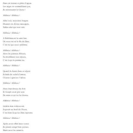
Dans cet instant si plein d’appas
Les anges ne sommeillaient pas,
Ils entonnaient le Gloria !
Alléluia ! Alléluia !
Allez voir, innocents bergers
Disaient ces divins messagers,
Naître celui qui tout créa.
Alléluia ! Alléluia !
A Bethléem est le saint lieu
Où nous est né le fils de Dieu,
C’est lui qui nous rachètera.
Alléluia ! Alléluia !
Alors les pasteurs éblouis,
Se réveillèrent tout réjouis,
C’est à qui le premier ira,
Alléluia ! Alléluia !
Quand ils furent dans ce séjour
Eclairés du soleil d’amour,
Chacun à genoux l’adora.
Alléluia ! Alléluia !
Jésus était dessus du foin
Et Joseph avait pris soin
De serrer ce qu’on lui donna.
AIIeluia ! Alleluia !
Létable était à découvert,
Exposée au froid de l’hiver,
C’est bien là qu’un Dieu reposera
Alleluia ! Alleluia !
Après avoir offert leurs voeux
Ils prirent congé bien joyeux.
Marie aussi les remercia.