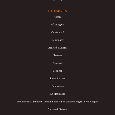
CATÉGORIES
Agenda
Où manger ?
Où dormir ?
Se déplacer
Activités&Loisirs
Recettes
Artisanat
Bien-être
Lieux à visiter
Promotions
La Martinique
Tourisme en Martinique : que faire, que voir et comment organiser votre séjour
Cuisine & Saveurs