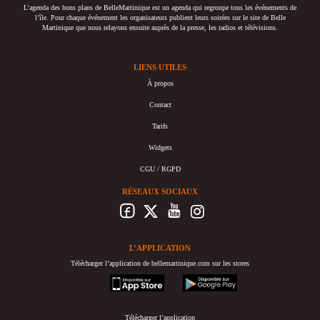
L’agenda des bons plans de BelleMartinique est un agenda qui regroupe tous les événements de
l’île. Pour chaque événement les organisateurs publient leurs soirées sur le site de Belle
Martinique que nous relayons ensuite auprès de la presse, les radios et télévisions.
LIENS UTILES
À propos
Contact
Tarifs
Widgets
CGU / RGPD
RÉSEAUX SOCIAUX
L’APPLICATION
Télécharger l’application de bellemartinique.com sur les stores
appstore
googleplay
Télécharger l’application