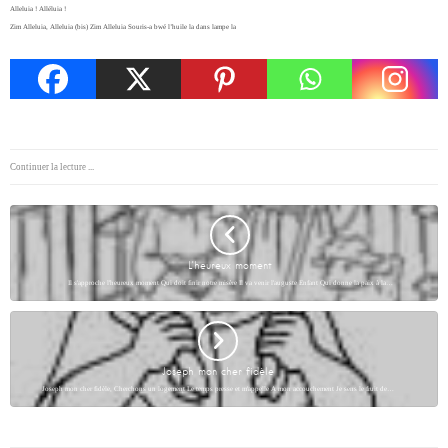
Alleluia ! Alléluia !
Zim Alleluia, Alleluia (bis) Zim Alleluia Souris-a bwé l’huile la dans lampe la
Continuer la lecture ...
L’heureux moment
Il s'approche l'heureux moment Qui doit finir notre misère Il va venir l'auguste Enfant Qui donne la paix à la…
Joseph mon cher fidèle
Joseph mon cher fidèle, Cherchons un logement Le temps presse et m'appelle A mon accouchement Je sens le fruit de…