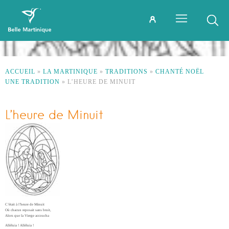
ACCUEIL
»
LA MARTINIQUE
»
TRADITIONS
»
CHANTÉ NOËL
UNE TRADITION
»
L’HEURE DE MINUIT
L’heure de Minuit
C’était à l’heure de Minuit
Où chacun reposait sans bruit,
Alors que la Vierge accoucha
Alléluia ! Alléluia !