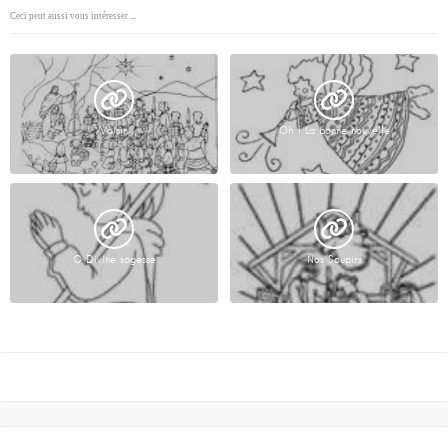
Ceci peut aussi vous intéresser ...
Voisin
Oh ! La bonne nouvelle
O Divine sagesse
Nos Soupirs