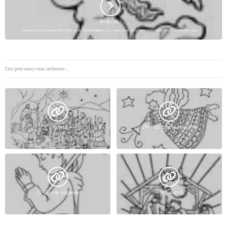
Alléluia !
Chantons les louanges D'un Dieu plein d'amour Imitons les anges Dans un si beau jour. Mêlons nos trompettes Avec…
Ceci peut aussi vous intéresser ...
Voisin
Oh ! La bonne nouvelle
O Divine sagesse
Nos Soupirs