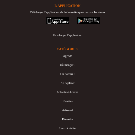
L’APPLICATION
Télécharger l’application de bellemartinique.com sur les stores
appstore
googleplay
Télécharger l’application
CATÉGORIES
Agenda
Où manger ?
Où dormir ?
Se déplacer
Activités&Loisirs
Recettes
Artisanat
Bien-être
Lieux à visiter