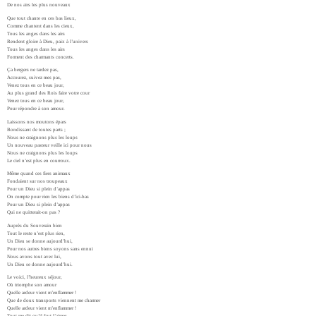
De nos airs les plus nouveaux
Que tout chante en ces bas lieux,
Comme chantent dans les cieux,
Tous les anges dans les airs
Rendent gloire à Dieu, paix à l’univers
Tous les anges dans les airs
Forment des charmants concerts.
Ça bergers ne tardez pas,
Accourez, suivez mes pas,
Venez tous en ce beau jour,
Au plus grand des Rois faire votre cour
Venez tous en ce beau jour,
Pour répondre à son amour.
Laissons nos moutons épars
Bondissant de toutes parts ;
Nous ne craignons plus les loups
Un nouveau pasteur veille ici pour nous
Nous ne craignons plus les loups
Le ciel n’est plus en courroux.
Même quand ces fiers animaux
Fondaient sur nos troupeaux
Pour un Dieu si plein d’appas
On compte pour rien les biens d’ici-bas
Pour un Dieu si plein d’appas
Qui ne quitterait-on pas ?
Auprès du Souverain bien
Tout le reste n’est plus rien,
Un Dieu se donne aujourd’hui,
Pour nos autres biens soyons sans ennui
Nous avons tout avec lui,
Un Dieu se donne aujourd’hui.
Le voici, l’heureux séjour,
Où triomphe son amour
Quelle ardeur vient m’enflammer !
Que de doux transports viennent me charmer
Quelle ardeur vient m’enflammer !