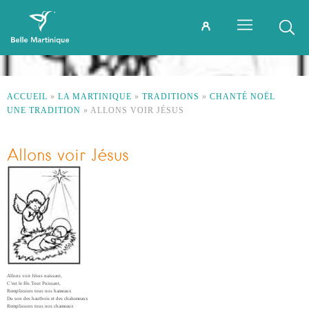
ACCUEIL
»
LA MARTINIQUE
»
TRADITIONS
»
CHANTÉ NOËL
UNE TRADITION
»
ALLONS VOIR JÉSUS
Allons voir Jésus
Allons voir Jésus naissant,
C’est le fils Tout Puissant,
Remplissons tous nos hameaux
Du son des hautbois et des chalumeaux
Remplissons tous nos chameaux