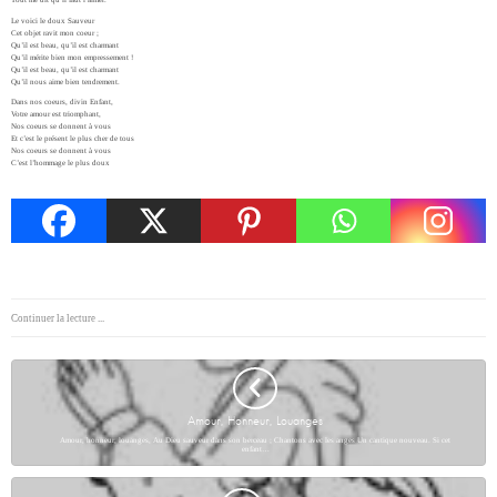
Tout me dit qu’il faut l’aimer.
Le voici le doux Sauveur
Cet objet ravit mon coeur ;
Qu’il est beau, qu’il est charmant
Qu’il mérite bien mon empressement !
Qu’il est beau, qu’il est charmant
Qu’il nous aime bien tendrement.
Dans nos coeurs, divin Enfant,
Votre amour est triomphant,
Nos coeurs se donnent à vous
Et c’est le présent le plus cher de tous
Nos coeurs se donnent à vous
C’est l’hommage le plus doux
Continuer la lecture ...
Amour, Honneur, Louanges
Amour, honneur, louanges, Au Dieu sauveur dans son berceau ; Chantons avec les anges Un cantique nouveau. Si cet
enfant…