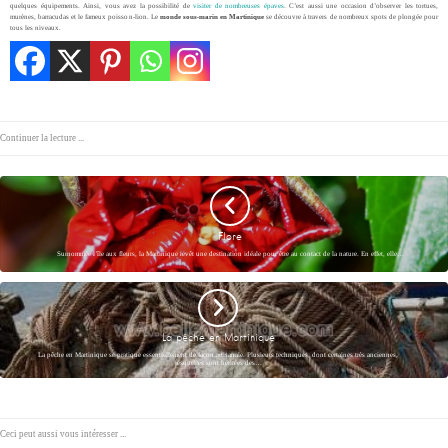
quelques équipements. Ainsi, vous avez la possibilité de
visiter de nombreuses épaves
. C’est aussi une occasion d’observer les tortues,
murènes, barracudas et le fameux poisson-lion. Le
monde sous-marin en Martinique
se découvre à travers de nombreux spots de plongée pour
tous les niveaux.
Continuer la lecture ...
Flore
Surnommée l’île aux fleurs, la Martinique revêt une destination idéale pour être au contact de la nature. En effet, elle…
La pêche en Martinique
La pêche en Martinique se pratique essentiellement de façon artisanale. Plusieurs techniques, dont certaines très anciennes,
lesquelles sont héritées des…
Ceci peut aussi vous intéresser ...