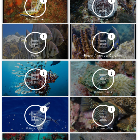
1
1
Nudibranches
Oursins
1
1
Platax
Poisson Anges des Caraïbes
1
1
Poisson Lion
Poisson Pierre
1
1
Poisson volant
Poissons-coffres