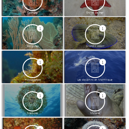
Éponges
Etoiles de mer
1
1
Gorgones
Grondin volant
1
1
Hippocampe
Les dauphins en Martinique
1
1
Méduses
Murène