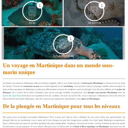
1
1
Raies
Serpentine
1
Tortue imbriquée
Un voyage en Martinique dans un monde sous-
marin unique
Le monde sous-marin en Martinique offre une richesse inégalée. Grâce à son climat tropical, le
fond marin Martinique
se découvre tout au long
de l’année. À travers les
excursions en mer
avec escale baignade ou en
snorkeling
, vous pourrez visiter un paysage corallien riche et unique. La
faune et flore aquatique en Martinique se découvre effectivement à travers de nombreux spots de plongée. L’un des plus célèbres est le
rocher du
Diamant
. On y trouve de la roche volcanique ainsi qu’un paysage corallien exceptionnel. Une
plongée sous-marine Martinique
dans les
épaves de Saint-Pierre
revêt aussi une expérience hors du commun. Du nord au sud de l’île, vous n’aurez que l’embarras du choix des lieux de
découverte du fond marin Martinique. Que des aventures qui marqueront spécialement votre
séjour en Martinique
.
De la plongée en Martinique pour tous les niveaux
Des sports pour la plongée sous-marine Martinique ? Vous n’aurez qu’à faire le choix, tellement ils sont aussi riches que spectaculaires. En
plongée libre ou en snorkeling, vous n’aurez qu’à vous éloigner un peu des rivages pour accéder à un fond marin Martinique exceptionnel.
Vous y découvrirez une faune et une flore aquatique des plus remarquables. Anémones, poissons de coraux, oursins et étoiles de mer sont autant
de rencontres à ne pas manquer. Si vous désirez aller plus loin à la découverte de la
faune et flore aquatique en Martinique
, munissez-vous de