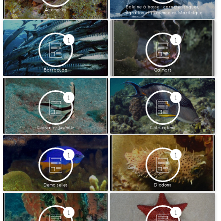
Baleine à bosse : caractéristiques,
Anémones
migration et présence en Martinique
1
1
Barracuda
Calmars
1
1
Chevalier juvénile
Chirurgiens
1
1
Demoiselles
Diodons
1
1