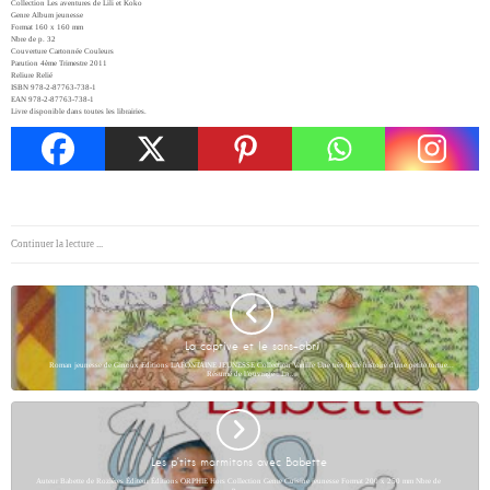
Collection Les aventures de Lili et Koko
Genre Album jeunesse
Format 160 x 160 mm
Nbre de p. 32
Couverture Cartonnée Couleurs
Parution 4ème Trimestre 2011
Reliure Relié
ISBN 978-2-87763-738-1
EAN 978-2-87763-738-1
Livre disponible dans toutes les librairies.
Continuer la lecture ...
La captive et le sans-abri
Roman jeunesse de Ginoux Editions LAFONTAINE JEUNESSE Collection Vanille Une très belle histoire d'une petite tortue...
Résumé de l’ouvrage : La…
Les p’tits marmitons avec Babette
Auteur Babette de Rozières Éditeur Éditions ORPHIE Hors Collection Genre Cuisine jeunesse Format 200 x 250 mm Nbre de
p.…