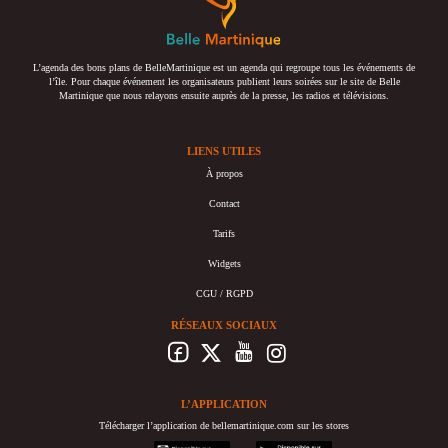
L’agenda des bons plans de BelleMartinique est un agenda qui regroupe tous les événements de
l’île. Pour chaque événement les organisateurs publient leurs soirées sur le site de Belle
Martinique que nous relayons ensuite auprès de la presse, les radios et télévisions.
LIENS UTILES
À propos
Contact
Tarifs
Widgets
CGU / RGPD
RÉSEAUX SOCIAUX
L’APPLICATION
Télécharger l’application de bellemartinique.com sur les stores
appstore
googleplay