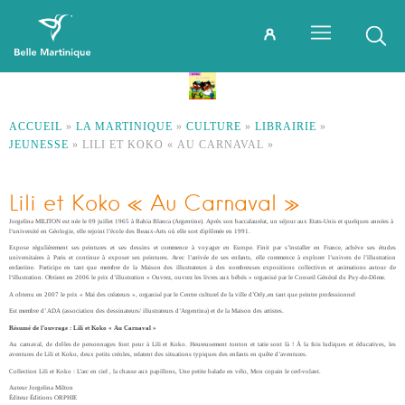
ACCUEIL
»
LA MARTINIQUE
»
CULTURE
»
LIBRAIRIE
»
JEUNESSE
»
LILI ET KOKO « AU CARNAVAL »
Lili et Koko « Au Carnaval »
Jorgelina MILITON est née le 09 juillet 1965 à Bahia Blanca (Argentine). Après son baccalauréat, un séjour aux Etats-Unis et quelques années à
l‘université en Géologie, elle rejoint l’école des Beaux-Arts où elle sort diplômée en 1991.
Expose régulièrement ses peintures et ses dessins et commence à voyager en Europe. Finit par s’installer en France, achève ses études
universitaires à Paris et continue à exposer ses peintures. Avec l’arrivée de ses enfants, elle commence à explorer l’univers de l’illustration
enfantine. Participe en tant que membre de la Maison des illustrateurs à des nombreuses expositions collectives et animations autour de
l‘illustration. Obtient en 2006 le prix d’illustration « Ouvrez, ouvrez les livres aux bébés »
organisé par le Conseil Général du Puy-de-Dôme.
A obtenu en 2007 le prix « Mai des créateurs », organisé par le Centre culturel de la ville d’Orly,en tant que peintre professionnel
Est membre d’ ADA (association des dessinateurs/ illustrateurs d’Argentina) et de la Maison des artistes.
Résumé de l’ouvrage : Lili et Koko « Au Carnaval »
Au carnaval, de drôles de personnages font peur à Lili et Koko. Heureusement tonton et tatie sont là ! À la fois ludiques et éducatives, les
aventures de Lili et Koko, deux petits créoles, relatent des situations typiques des enfants en quête d’aventures.
Collection Lili et Koko : L’arc en ciel , la chasse aux papillons, Une petite balade en vélo, Mon copain le cerf-volant.
Auteur Jorgelina Milton
Éditeur Éditions ORPHIE