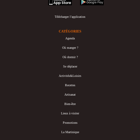
Télécharger l’application
CATÉGORIES
Agenda
Où manger ?
Où dormir ?
Se déplacer
Activités&Loisirs
Recettes
Artisanat
Bien-être
Lieux à visiter
Promotions
La Martinique