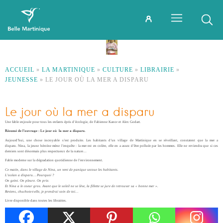
ACCUEIL
»
LA MARTINIQUE
»
CULTURE
»
LIBRAIRIE
»
JEUNESSE
»
LE JOUR OÙ LA MER A DISPARU
Le jour où la mer a disparu
Une fable enjouée pour tous les enfants épris d’écologie, de Fabienne Kanor et Alex Godart.
Résumé de l’ouvrage : Le jour où la mer a disparu.
Aujourd’hui, une chose incroyable s’est produite. Les habitants d’un village de Martinique en se réveillant, constatent que la mer a
disparu. Nina, la jeune héroïne mène l’enquête : la mer est en colère, elle en a assez d’être polluée par les hommes. Elle ne reviendra que si ces
derniers sont désormais plus respectueux de la nature…
Fable moderne sur la dégradation quotidienne de l’environnement.
Ce matin, dans le village de Nina, un vent de panique secoue les habitants.
L’océan a disparu… Pourquoi ?
On geint. On pleure. On prie.
Et Nina a le coeur gros. Avant que le soleil ne se lève, la fillette se jure de retrouver sa « bonne mer ».
Reviens, chuchote-t-elle, je prendrai soin de toi…
Livre disponible dans toutes les librairies.