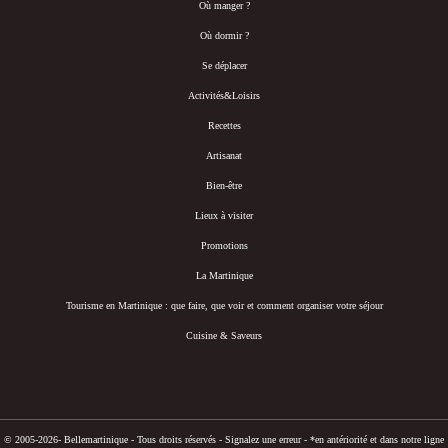
Où manger ?
Où dormir ?
Se déplacer
Activités&Loisirs
Recettes
Artisanat
Bien-être
Lieux à visiter
Promotions
La Martinique
Tourisme en Martinique : que faire, que voir et comment organiser votre séjour
Cuisine & Saveurs
© 2005-2026- Bellemartinique - Tous droits réservés -
Signalez une erreur
-
*en antériorité et dans notre ligne