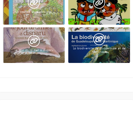
La captive et le sans-abri
Lili et Koko « Au Carnaval »
La biodiversité de Guadeloupe et de
Le jour où la mer a disparu
Martinique