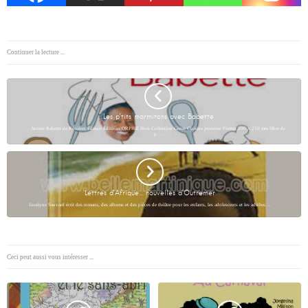
Continuer la lecture ...
Les p’tits marmitons avec Babette
Auteur Babette de Rozières Éditeur Éditions ORPHIE Hors Collection Genre Cuisine jeunesse Format 200 x 250 mm Nbre de
p.…
Lettres d’Afrique… nouvelles d’Outremer
Jocelyne Sauvard écrit des romans, des albums et des pièces de théâtre pour les enfants, les adolescents et les adultes.…
Ceci peut aussi vous intéresser ...