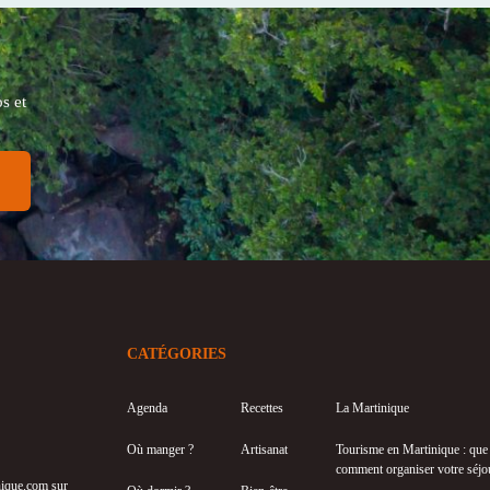
s et
CATÉGORIES
Agenda
Recettes
La Martinique
Où manger ?
Artisanat
Tourisme en Martinique : que f
comment organiser votre séjo
inique.com sur