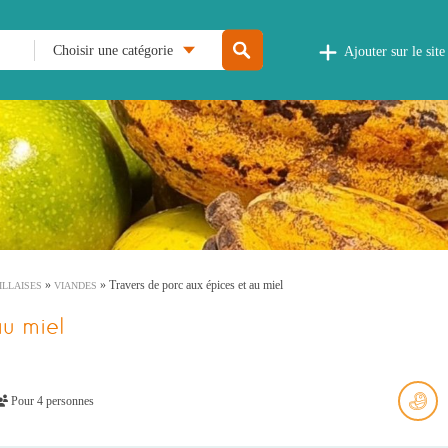
Choisir une catégorie
Ajouter sur le site
»
»
Travers de porc aux épices et au miel
ILLAISES
VIANDES
au miel
Pour 4 personnes