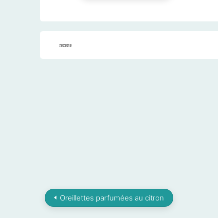
recette
Oreillettes parfumées au citron