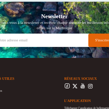
Newsletter
crivez-vous à la newsletter et recevez chaque semaine les meilleures info
offres sur la Martinique
S UTILES
RÉSEAUX SOCIAUX
os
L’APPLICATION
Télécharger l’application de bellemart