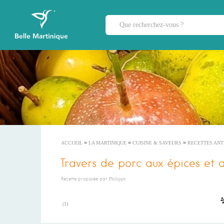
»
»
»
ACCUEIL
LA MARTINIQUE
CUISINE & SAVEURS
RECETTES ANT
Travers de porc aux épices et 
Recette proposée par
Philippe
(
1
)