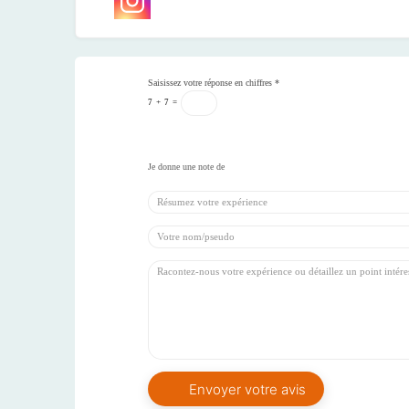
Saisissez votre réponse en chiffres
*
7
+
7
=