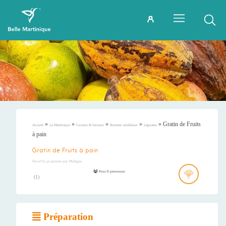
»
»
»
»
»
Gratin de Fruits
Accueil
La Martinique
Cuisine & Saveurs
Recettes antillaises
Légumes
à pain
Gratin de Fruits à pain
Recette proposée par
Philippe
Pour 8 personnes
(
1
)
Préparation