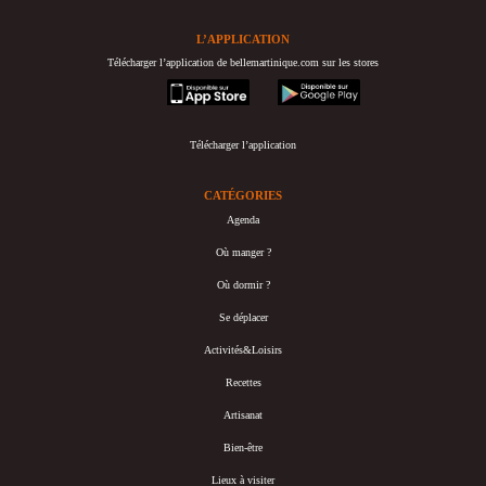
L’APPLICATION
Télécharger l’application de bellemartinique.com sur les stores
appstore
googleplay
Télécharger l’application
CATÉGORIES
Agenda
Où manger ?
Où dormir ?
Se déplacer
Activités&Loisirs
Recettes
Artisanat
Bien-être
Lieux à visiter