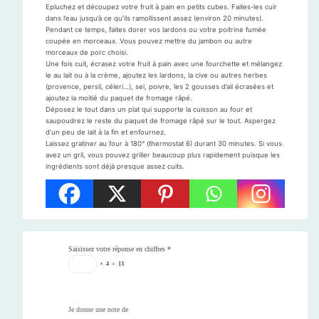
Epluchez et découpez votre fruit à pain en petits cubes. Faites-les cuir
dans l’eau jusqu’à ce qu’ils ramollissent assez (environ 20 minutes).
Pendant ce temps, faites dorer vos lardons ou votre poitrine fumée
coupée en morceaux. Vous pouvez mettre du jambon ou autre
morceaux de porc choisi.
Une fois cuit, écrasez votre fruit à pain avec une fourchette et mélangez
le au lait ou à la crème, ajoutez les lardons, la cive ou autres herbes
(provence, persil, céleri…), sel, poivre, les 2 gousses d’ail écrasées et
ajoutez la moitié du paquet de fromage râpé.
Déposez le tout dans un plat qui supporte la cuisson au four et
saupoudrez le reste du paquet de fromage râpé sur le tout. Aspergez
d’un peu de lait à la fin et enfournez.
Laissez gratiner au four à 180° (thermostat 6) durant 30 minutes. Si vous
avez un gril, vous pouvez griller beaucoup plus rapidement puisque les
ingrédients sont déjà presque assez cuits.
Saisissez votre réponse en chiffres
*
+
4
=
13