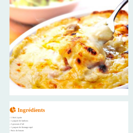
Ingrédients
- 1 fruit à pain
- 1 paquet de lardons
- 2 gousses d’ail
- 1 paquet de fromage rapé
- Noix de beurre