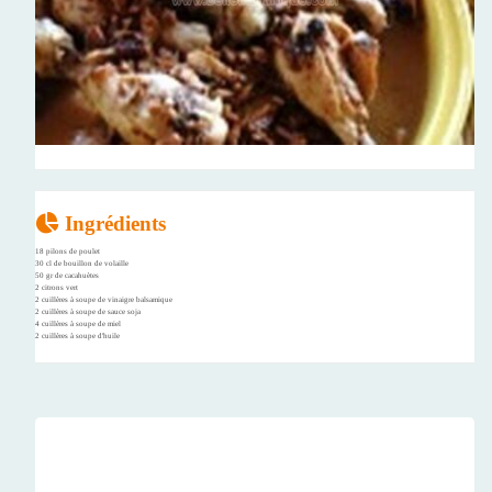
Ingrédients
18 pilons de poulet
30 cl de bouillon de volaille
50 gr de cacahuètes
2 citrons vert
2 cuillères à soupe de vinaigre balsamique
2 cuillères à soupe de sauce soja
4 cuillères à soupe de miel
2 cuillères à soupe d'huile