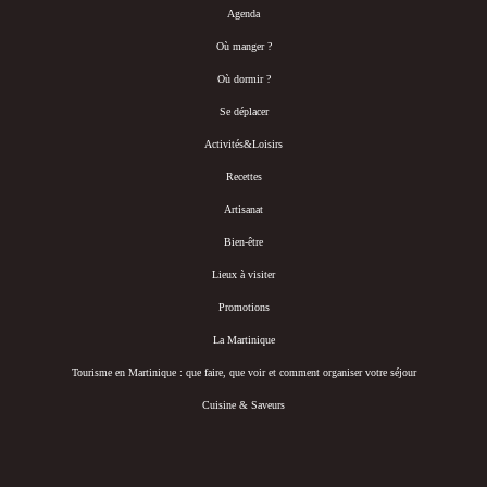
Agenda
Où manger ?
Où dormir ?
Se déplacer
Activités&Loisirs
Recettes
Artisanat
Bien-être
Lieux à visiter
Promotions
La Martinique
Tourisme en Martinique : que faire, que voir et comment organiser votre séjour
Cuisine & Saveurs