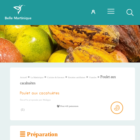
»
»
»
»
»
Poulet aux
Accueil
La Martinique
Cuisine & Saveurs
Recettes antillaises
Viandes
cacahuètes
Poulet aux cacahuètes
Recette proposée par
Philippe
Pour 4/6 personnes
(
1
)
Préparation