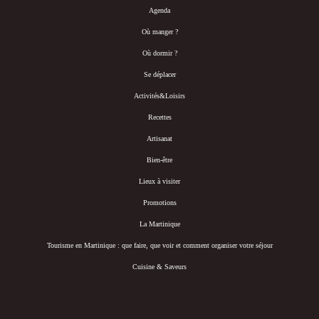
Agenda
Où manger ?
Où dormir ?
Se déplacer
Activités&Loisirs
Recettes
Artisanat
Bien-être
Lieux à visiter
Promotions
La Martinique
Tourisme en Martinique : que faire, que voir et comment organiser votre séjour
Cuisine & Saveurs