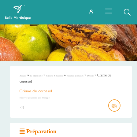
»
»
»
»
»
Crème de
Accueil
La Martinique
Cuisine & Saveurs
Recettes antillaises
Dessert
corossol
Crème de corossol
Recette proposée par
Philippe
(
1
)
Préparation