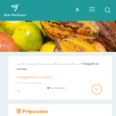
»
»
»
»
»
Vinaigrette au
Accueil
La Martinique
Cuisine & Saveurs
Recettes antillaises
Sauces
curcuma
Vinaigrette au curcuma
Recette proposée par
Philippe
Pour 4/6 personnes
(
1
)
Préparation