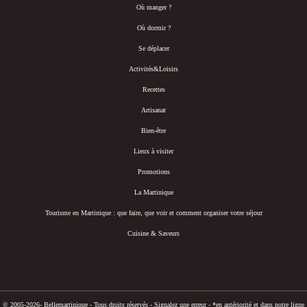
Où manger ?
Où dormir ?
Se déplacer
Activités&Loisirs
Recettes
Artisanat
Bien-être
Lieux à visiter
Promotions
La Martinique
Tourisme en Martinique : que faire, que voir et comment organiser votre séjour
Cuisine & Saveurs
© 2005-2026- Bellemartinique - Tous droits réservés -
Signalez une erreur
-
*en antériorité et dans notre ligne