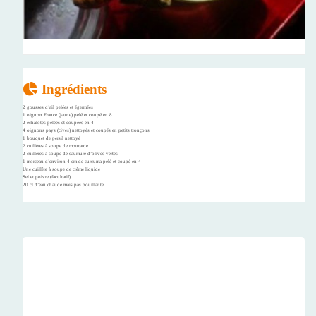
Ingrédients
2 gousses d’ail pelées et égermées
1 oignon France (jaune) pelé et coupé en 8
2 échalotes pelées et coupées en 4
4 oignons pays (cives) nettoyés et coupés en petits tronçons
1 bouquet de persil nettoyé
2 cuillères à soupe de moutarde
2 cuillères à soupe de saumure d’olives vertes
1 morceau d’environ 4 cm de curcuma pelé et coupé en 4
Une cuillère à soupe de crème liquide
Sel et poivre (facultatif)
20 cl d’eau chaude mais pas bouillante