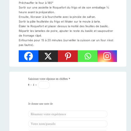
Préchauffer le four à 180°
Sortir sur une assiette le Roquefort du frigo et de son emballage ½
heure avant la préparation.
Ensuite, l’écraser à la fourchette avec la pincée de safran.
Sortir la pâte feuilletée du frigo et l’étaler sur le moule à tarte.
Étaler le Roquefort et placer dessus la moitié des feuilles de basilic.
Répartir les lamelles de poire, ajouter le reste du basilic et saupoudrer
de fromage râpé.
Enfournée pour 15 à 20 minutes (surveiller la cuisson car un four n’est
pas l’autre).
Saisissez votre réponse en chiffres
*
9
−
1
=