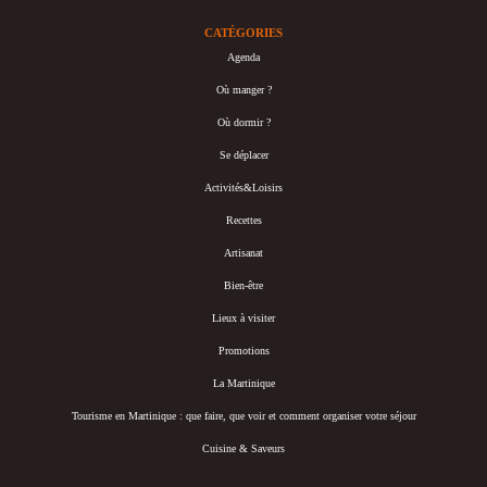
CATÉGORIES
Agenda
Où manger ?
Où dormir ?
Se déplacer
Activités&Loisirs
Recettes
Artisanat
Bien-être
Lieux à visiter
Promotions
La Martinique
Tourisme en Martinique : que faire, que voir et comment organiser votre séjour
Cuisine & Saveurs