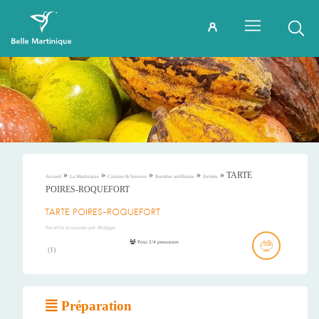
»
»
»
»
»
TARTE
Accueil
La Martinique
Cuisine & Saveurs
Recettes antillaises
Entrées
POIRES-ROQUEFORT
TARTE POIRES-ROQUEFORT
Recette proposée par
Philippe
Pour 2/4 personnes
(
1
)
Préparation