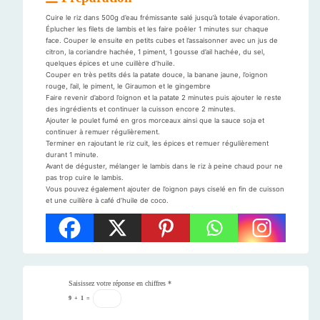
Cuire le riz dans 500g d’eau frémissante salé jusqu’à totale évaporation.
Éplucher les filets de lambis et les faire poêler 1 minutes sur chaque
face. Couper le ensuite en petits cubes et l’assaisonner avec un jus de
citron, la coriandre hachée, 1 piment, 1 gousse d’ail hachée, du sel,
quelques épices et une cuillère d’huile.
Couper en très petits dés la patate douce, la banane jaune, l’oignon
rouge, l’ail, le piment, le Giraumon et le gingembre
Faire revenir d’abord l’oignon et la patate 2 minutes puis ajouter le reste
des ingrédients et continuer la cuisson encore 2 minutes.
Ajouter le poulet fumé en gros morceaux ainsi que la sauce soja et
continuer à remuer régulièrement.
Terminer en rajoutant le riz cuit, les épices et remuer régulièrement
durant 1 minute.
Avant de déguster, mélanger le lambis dans le riz à peine chaud pour ne
pas trop cuire le lambis.
Vous pouvez également ajouter de l’oignon pays ciselé en fin de cuisson
et une cuillère à café d’huile de coco.
Saisissez votre réponse en chiffres
*
9
+
1
=