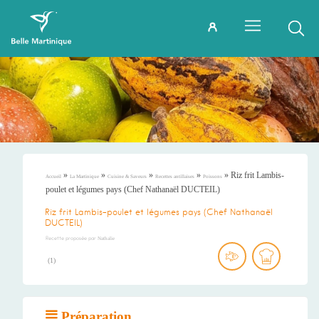
»
»
»
»
»
Riz frit Lambis-
Accueil
La Martinique
Cuisine & Saveurs
Recettes antillaises
Poissons
poulet et légumes pays (Chef Nathanaël DUCTEIL)
Riz frit Lambis-poulet et légumes pays (Chef Nathanaël
DUCTEIL)
Recette proposée par
Nathalie
(
1
)
Préparation