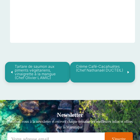
Tartare de saumon aux
Crème Café-Cacahuètes
piments végétariens,
(Chef Nathanaël DUCTEIL)
vinaigrette à la mangue
(Chef Olivier LAMIC)
Newsletter
Inscrivez-vous à la newsletter et recevez chaque semaine les meilleures infos et offres
sur la Martinique