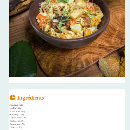
Ingrédients
.Riz étuvé 250g
∙Lambis 300g
∙Poulet fumé 300g
∙Sauce soja 100g
∙Oignon rouge 50g
∙Patate douce 50g
∙Banane jaune 50g
∙Giraumon 50g