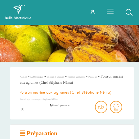
»
»
»
»
»
Poisson mariné
Accueil
La Martinique
Cuisine & Saveurs
Recettes antillaises
Poissons
aux agrumes (Chef Stéphane Néma)
Poisson mariné aux agrumes (Chef Stéphane Néma)
Recette proposée par
Stéphane NEMA
Pour 2 personnes
(
1
)
Préparation