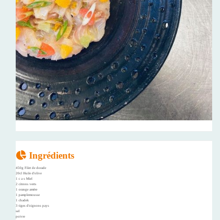
Ingrédients
450g Filet de dorade
20cl Huile d'olive
1 c a s Miel
2 citrons verts
1 orange amère
1 pamplemousse
1 chadek
3 tiges d'oignons pays
sel
poivre