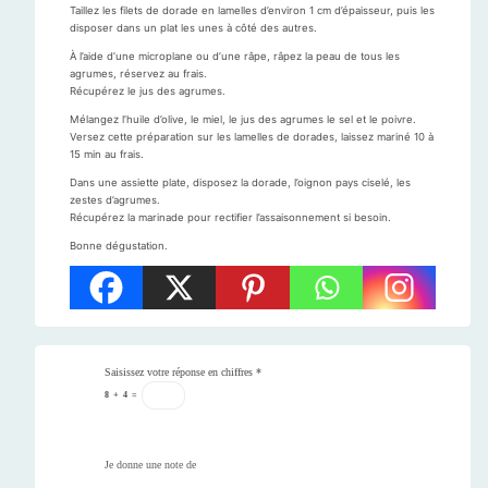
Taillez les filets de dorade en lamelles d’environ 1 cm d’épaisseur, puis les
disposer dans un plat les unes à côté des autres.
À l’aide d’une microplane ou d’une râpe, râpez la peau de tous les
agrumes, réservez au frais.
Récupérez le jus des agrumes.
Mélangez l’huile d’olive, le miel, le jus des agrumes le sel et le poivre.
Versez cette préparation sur les lamelles de dorades, laissez mariné 10 à
15 min au frais.
Dans une assiette plate, disposez la dorade, l’oignon pays ciselé, les
zestes d’agrumes.
Récupérez la marinade pour rectifier l’assaisonnement si besoin.
Bonne dégustation.
Saisissez votre réponse en chiffres
*
8
+
4
=