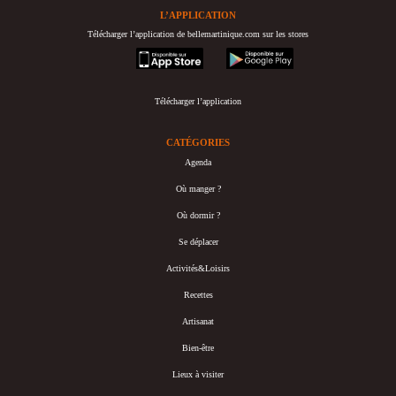
L’APPLICATION
Télécharger l’application de bellemartinique.com sur les stores
appstore
googleplay
Télécharger l’application
CATÉGORIES
Agenda
Où manger ?
Où dormir ?
Se déplacer
Activités&Loisirs
Recettes
Artisanat
Bien-être
Lieux à visiter